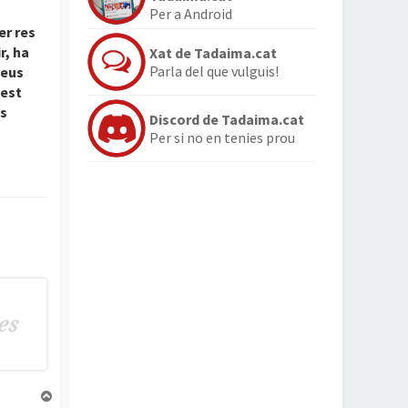
Per a Android
er res
r, ha
Xat de Tadaima.cat
Parla del que vulguis!
seus
uest
es
Discord de Tadaima.cat
Per si no en tenies prou
T