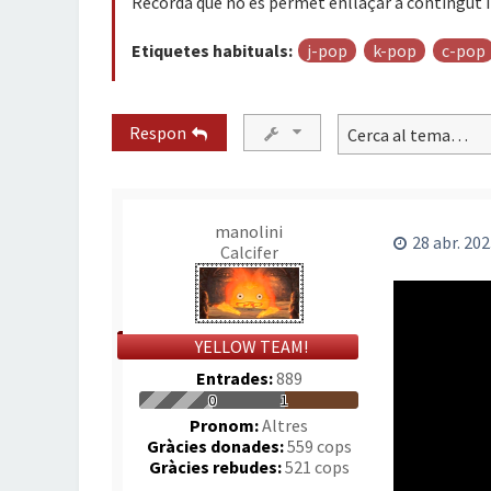
Recorda que no es permet enllaçar a contingut il
Etiquetes habituals:
j-pop
k-pop
c-pop
Respon
manolini
28 abr. 202
Calcifer
YELLOW TEAM!
Entrades:
889
0
1
Pronom:
Altres
Gràcies donades:
559 cops
Gràcies rebudes:
521 cops