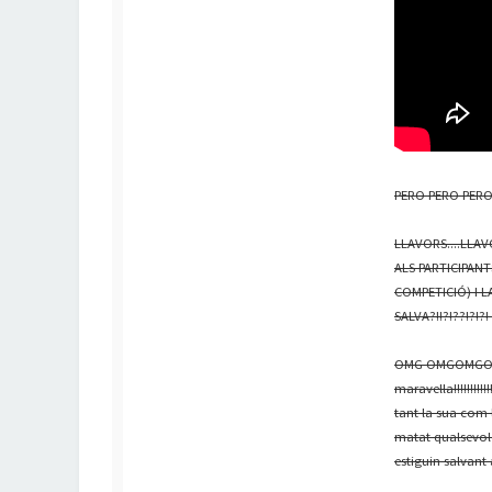
PERO PERO PERO 
LLAVORS....LLAV
ALS PARTICIPAN
COMPETICIÓ) I L
SALVA?!!?!??!?!?! 
OMG OMGOMGOGMO
maravella!!!!!!!!
tant la sua com 
matat qualsevol
estiguin salvant 