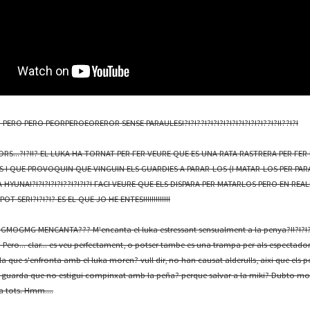
PERO PERO PEORPEROEOREROR SENSE PARAULES!?!?!??!?!?!?!?!?!?!?!?!?!??!?!!??!?!
ORS...?!?!!? EL LUKA HA TORNAT PER FER VEURE QUE ES UNA RATA RASTRERA PER FE
TS I QUE PROVOQUIN QUE VINGUIN ELS GUARDIES A PARAR-LOS (I MATAR-LOS PER PAR
A HYUNA!?!?!?!?!?!??!?!?!?! FACI VEURE QUE ELS DISPARA PER MATARLOS PERO EN REAL
POT SER!?!?!?!? ES EL QUE JO HE ENTES!!!!!!!!!!!!!
GMG MENCANTA??? M'encanta el luka estressant sensualment a la penya?!!?!?!?
!!!! Pero... clar... es veu perfectament, o potser tambe es una trampa per als espectado
la que s'enfronta amb el luka moren? vull dir, no han causat alderulls, aixi que els 
 guarda que no estigui compinxat amb la peña? perque salvar a la miki? Dubto mol
a tots. Hmm....