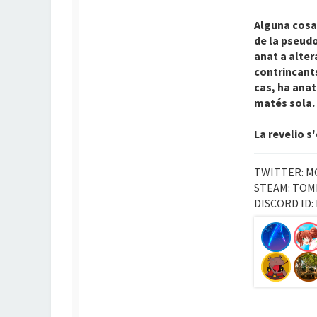
Alguna cosa
de la pseudo
anat a alter
contrincants
cas, ha anat
matés sola. 
La revelio 
TWITTER: M
STEAM: TOM
DISCORD ID: