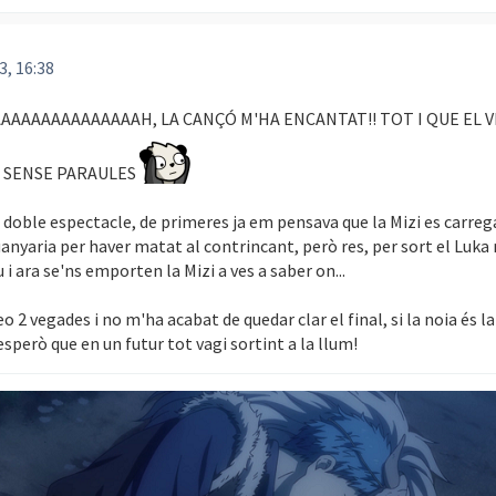
3, 16:38
AAAAAAAAAAAAAAH, LA CANÇÓ M'HA ENCANTAT!! TOT I QUE EL 
T SENSE PARAULES
 doble espectacle, de primeres ja em pensava que la Mizi es carreg
uanyaria per haver matat al contrincant, però res, per sort el Luka
u i ara se'ns emporten la Mizi a ves a saber on...
deo 2 vegades i no m'ha acabat de quedar clar el final, si la noia és 
esperò que en un futur tot vagi sortint a la llum!