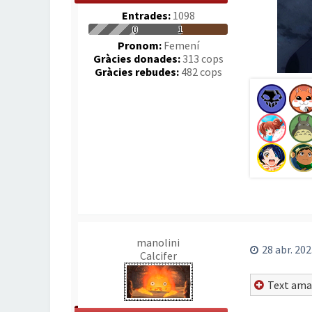
Entrades:
1098
0
1
Pronom:
Femení
Gràcies donades:
313 cops
Gràcies rebudes:
482 cops
manolini
28 abr. 202
Calcifer
Text ama