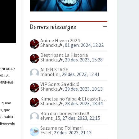
Darrers missatges
Anime Hivern 2024
Shancks
, 01 gen. 2024, 12:22
Destripant La Historia
Shancks
, 29 des. 2023, 15:28
ALIEN STAGE
R ENFADAR
manolini
, 29 des. 2023, 12:41
AR LA
ITAT ELS
VIP Song: 3a edició
Shancks
, 29 des. 2023, 10:13
Kimetsu no Yaiba 4: El castell Infinit
Shancks
, 28 des. 2023, 18:34
 quina
rs, que
Bon dia i bones festes!!
pot haber
elwnt_15
, 27 des. 2023, 21:15
t que els
Suzume no Tojimari
Estel
, 27 des. 2023, 21:13