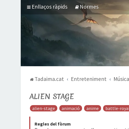
Enllaços ràpids
Normes
Tadaima.cat
Entreteniment
Músic
ALIEN STAGE
alien-stage
animació
anime
battle-roya
Regles del fòrum