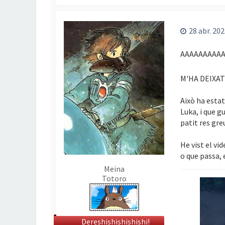
28 abr. 202
AAAAAAAAAA
M'HA DEIXA
Això ha estat
Luka, i que g
patit res gre
He vist el vi
o que passa, 
Meina
Totoro
Dereshishishishishi!