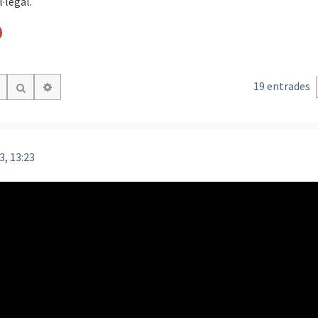
·legal.
19 entrades
Cerca avançada
Cerca
3, 13:23