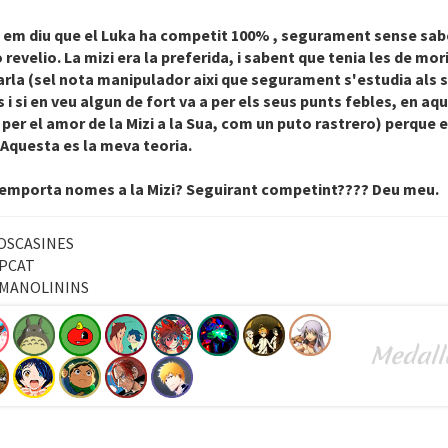
 em diu que el Luka ha competit 100% , segurament sense sab
 revelio. La mizi era la preferida, i sabent que tenia les de mori
arla (sel nota manipulador aixi que segurament s'estudia als 
 i si en veu algun de fort va a per els seus punts febles, en aq
 per el amor de la Mizi a la Sua, com un puto rastrero) perque 
Aquesta es la meva teoria.
s'emporta nomes a la Mizi? Seguirant competint???? Deu meu.
OSCASINES
PCAT
 MANOLININS