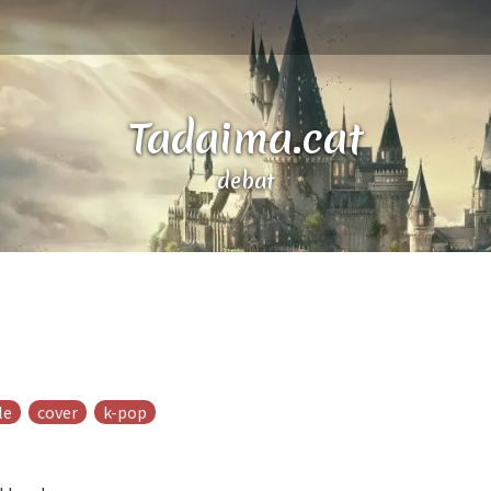
Tadaima.cat
debat
a
le
cover
k-pop