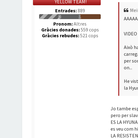
YELLOW TEAM!
Mei
Entrades:
889
0
1
AAAAA
Pronom:
Altres
Gràcies donades:
559 cops
VIDEO
Gràcies rebudes:
521 cops
Això h
carreg
per sor
on...
He vist
la Hyu
Jo tambe espe
pero per sla
ES LA HYUNA!!
es veu com hi
LA RESISTENCI