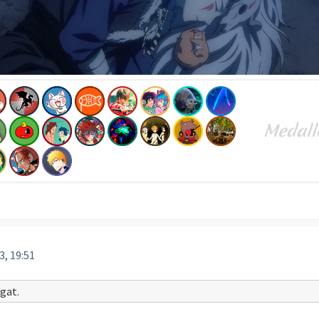
3, 19:51
gat.