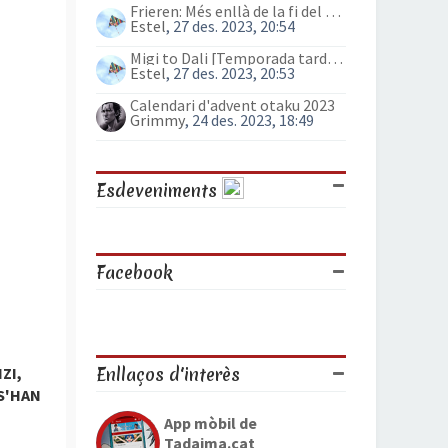
Frieren: Més enllà de la fi del viatge (anime)
Estel
, 27 des. 2023, 20:54
Migi to Dali [Temporada tardor 2023]
Estel
, 27 des. 2023, 20:53
Calendari d'advent otaku 2023
Grimmy
, 24 des. 2023, 18:49
Esdeveniments
Facebook
Enllaços d'interès
ZI,
 S'HAN
App mòbil de
Tadaima.cat