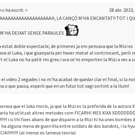
na
ha escrit:
↑
28 abr. 2023,
AAAAAAAAAAAAAAAAAAAH, LA CANÇÓ M'HA ENCANTAT!! TOT I QU
 M'HA DEIXAT SENSE PARAULES
a estat doble espectacle, de primeres ja em pensava que la Mizi es
ava al Luka, i que guanyaria per haver matat al contrincant, però r
t el Luka no ha patit res greu i ara se'ns emporten la Mizi a ves a 
 el video 2 vegades i no m'ha acabat de quedar clar el final, si la no
na o que passa, esperò que en un futur tot vagi sortint a la llum!
rava que el luka moris, ja que la Mizi es la preferida de la autora
varla ha utlitzat altres metodes com FICARHI MES XIXA XDDDDDD
!!!! i si thi fixes abans de que disparin a la Mizi hi ha unes bombes 
 ha alguna mena de guerrilla entre soldats de dos bandols, i la hy
A!!!!!!!!! (al menys es lameva teoria)