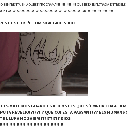
SENFRENTA EN AQUEST PROGRAMA!!!!!!!!!!!!!!!!!!!!!!! QUE ESTA INFILTRADA ENTRE ELS
!!!!! QUE FOOOOOOOOOOOOOOOOOOOOOOOOOOOOOORT!!!!!!!!!!!!!!!!!!!!!!!!!!!!!!
ES DE VEURE'L COM 50 VEGADES!!!!!!
 ELS MATEIXOS GUARDIES ALIENS ELS QUE S'EMPORTEN A LA MI
PUTA REVELIO!?!??!!? QUE COI ESTA PASSANT!?? ELS HUMANS
? EL LUKA HO SABIA!?!?!??!?!? DIOS
!!!!!!!!!!!!!!!!!!!!!!!!!!!!!!!!!!!!!!!!!!!