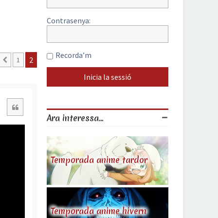
Contrasenya:
Recorda’m
2
1
Anterior
Citació
Ara interessa...
Temporada anime tardor
Temporada anime hivern