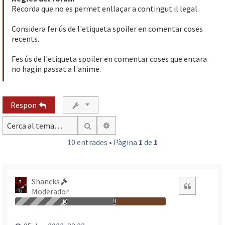
Recorda que no es permet enllaçar a contingut il·legal.
Considera fer ús de l'etiqueta spoiler en comentar coses
recents.
Fes ús de l'etiqueta spoiler en comentar coses que encara
no hagin passat a l'anime.
Respon
Cerca avançada
Cerca
10 entrades • Pàgina
1
de
1
Shancks
Citació
Moderador
0
1