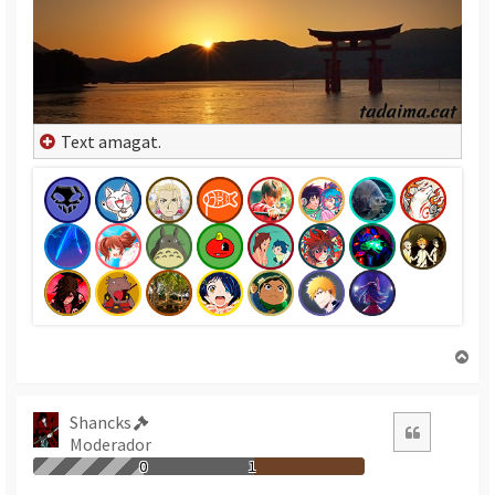
Text amagat.
T
o
r
n
Shancks
Citació
a
Moderador
a
0
1
l