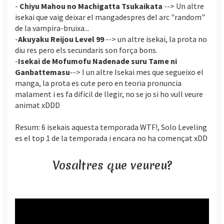
-
Chiyu Mahou no Machigatta Tsukaikata
--> Un altre
isekai que vaig deixar el mangadespres del arc "random"
de la vampira-bruixa...
-
Akuyaku Reijou Level 99
--> un altre isekai, la prota no
diu res pero els secundaris son força bons.
-
Isekai de Mofumofu Nadenade suru Tame ni
Ganbattemasu
--> I un altre Isekai mes que segueixo el
manga, la prota es cute pero en teoria pronuncia
malament i es fa dificil de llegir, no se jo si ho vull veure
animat xDDD
Resum: 6 isekais aquesta temporada WTF!, Solo Leveling
es el top 1 de la temporada i encara no ha començat xDD
Vosaltres que veureu?