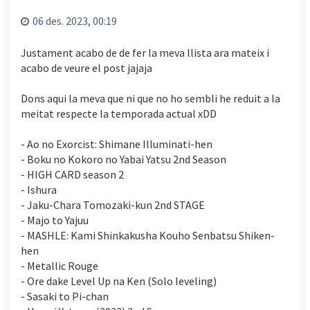
l
’
06 des. 2023, 00:19
i
n
Justament acabo de de fer la meva llista ara mateix i
i
acabo de veure el post jajaja
c
i
Dons aqui la meva que ni que no ho sembli he reduit a la
meitat respecte la temporada actual xDD
- Ao no Exorcist: Shimane Illuminati-hen
- Boku no Kokoro no Yabai Yatsu 2nd Season
- HIGH CARD season 2
- Ishura
- Jaku-Chara Tomozaki-kun 2nd STAGE
- Majo to Yajuu
- MASHLE: Kami Shinkakusha Kouho Senbatsu Shiken-
hen
- Metallic Rouge
- Ore dake Level Up na Ken (Solo leveling)
- Sasaki to Pi-chan