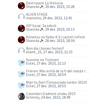
Destripant La Historia
Shancks
, 29 des. 2023, 15:28
ALIEN STAGE
manolini
, 29 des. 2023, 12:41
VIP Song: 3a edició
Shancks
, 29 des. 2023, 10:13
Kimetsu no Yaiba 4: El castell Infinit
Shancks
, 28 des. 2023, 18:34
Bon dia i bones festes!!
elwnt_15
, 27 des. 2023, 21:15
Suzume no Tojimari
Estel
, 27 des. 2023, 21:13
Frieren: Més enllà de la fi del viatge (anime)
Estel
, 27 des. 2023, 20:54
Migi to Dali [Temporada tardor 2023]
Estel
, 27 des. 2023, 20:53
Calendari d'advent otaku 2023
Grimmy
, 24 des. 2023, 18:49