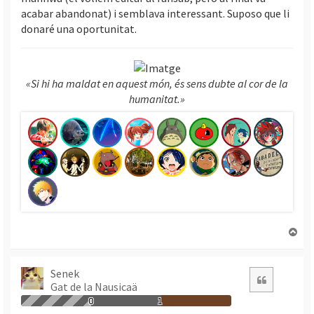
acabar abandonat) i semblava interessant. Suposo que li
donaré una oportunitat.
«Si hi ha maldat en aquest món, és sens dubte al cor de la
humanitat.»
T
o
r
n
Senek
Citació
Gat de la Nausicaä
a
a
0
1