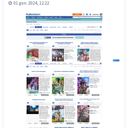
01 gen. 2024, 12:22
i
n
i
c
i