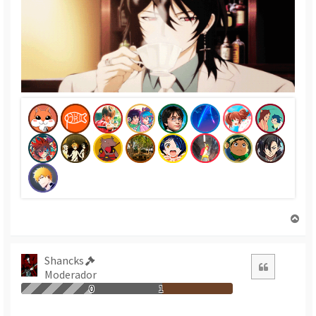
T
o
r
n
Shancks
Citació
a
Moderador
a
0
1
l
’