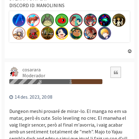
DISCORD ID: MANOLININS
T
o
r
n
cosarara
Citació
Moderador
a
a
0
1
l
’
14 des. 2023, 20:08
i
n
Dungeon meshi provaré de mirar-lo. El manga no em va
i
matar, però és cute. Solo leveling no crec. El manwha el
c
vaig llegir sencer, però al final m'avorria, i vaig acabar
i
amb un sentiment totalment de "meh". Majo to Yajuu
sembla dark and edgy o sigui que igual li faig un cop d'ull