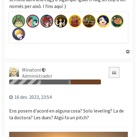
només per això. I fins aquí :)
T
o
r
n
Minatoni
Citació
a
Administrador
a
0
1
l
’
16 des. 2023, 23:54
i
n
Ens posem d'acord en alguna cosa? Solo leveling? La de
i
la doctora? Les dues? Algú fa un pitch?
c
i