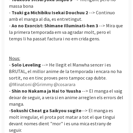
massa bona
-
Tsuki ga Michibiku Isekai Douchuu 2
--> Continuo
amb el manga al dia, es entretingut.
-
Ao no Exorcist: Shimane Illuminati-hen 3
--> Mira que
la primera temporada em va agradar molt, pero el
temps li ha passat factura i no em crida gens.
Nous:
-
Solo Leveling
--> He llegit el Manwha sencer i es
BRUTAL, el millor anime de la temporada i encara no ha
sortit, no en tinc proves pero tampoc cap dubte.
@Minatoni
@Grimmy
@cosarara
-
Shin no Nakama ja Nai to Yuusha
--> El manga el vaig
deixar de seguir, a vera si en anime arreglen els errors del
manga.
-
Sokushi Cheat ga Saikyou sugite
--> El manga es
molt irregular, el prota pot matar a tot el que tingui
devant nomes dient "mor" i es una mica estrany de
seguir.