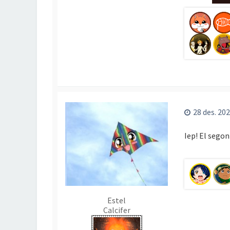
28 des. 202
Iep! El segon
Estel
Calcifer