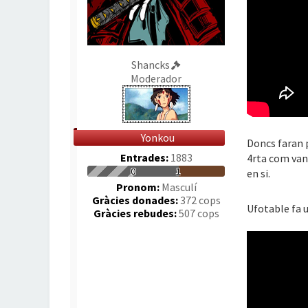
Shancks
Moderador
Yonkou
Doncs faran p
Entrades:
1883
4rta com van
0
1
en si.
Pronom:
Masculí
Gràcies donades:
372 cops
Ufotable fa 
Gràcies rebudes:
507 cops