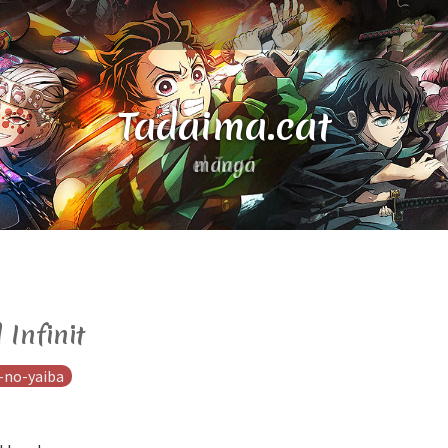
Tadaima.cat
el Japó
 Infinit
-no-yaiba