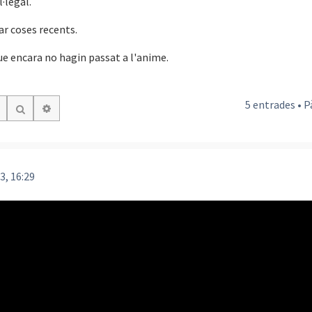
·legal.
ar coses recents.
ue encara no hagin passat a l'anime.
5 entrades • 
Cerca avançada
Cerca
3, 16:29