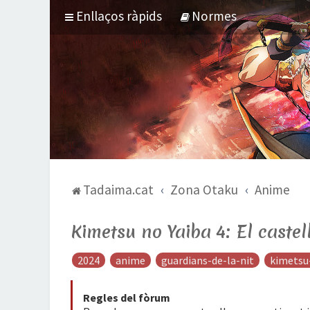
Enllaços ràpids
Normes
Tadaima.cat
Zona Otaku
Anime
Kimetsu no Yaiba 4: El castell
2024
anime
guardians-de-la-nit
kimetsu
Regles del fòrum