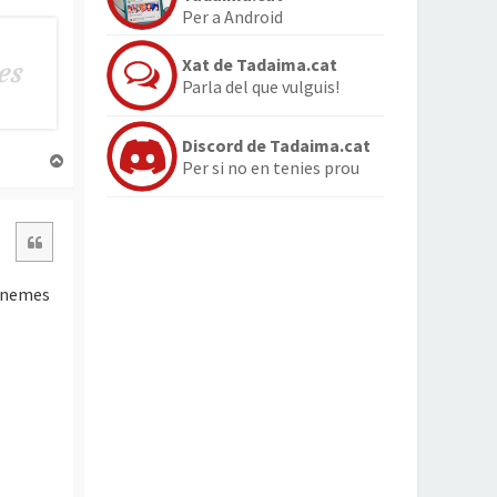
Per a Android
Xat de Tadaima.cat
Parla del que vulguis!
Discord de Tadaima.cat
T
Per si no en tenies prou
o
r
n
Citació
a
a
l
cinemes
’
i
n
i
c
i