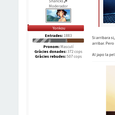
Shancks
Moderador
Yonkou
Entrades:
1883
Si arribara s
0
1
arribar. Pero
Pronom:
Masculí
Gràcies donades:
372 cops
Al japo la p
Gràcies rebudes:
507 cops