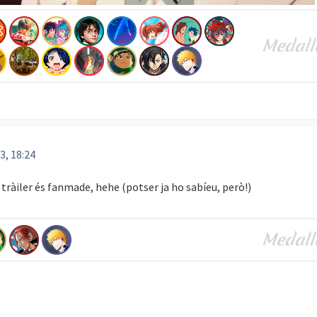
3, 18:24
 tràiler és fanmade, hehe (potser ja ho sabíeu, però!)