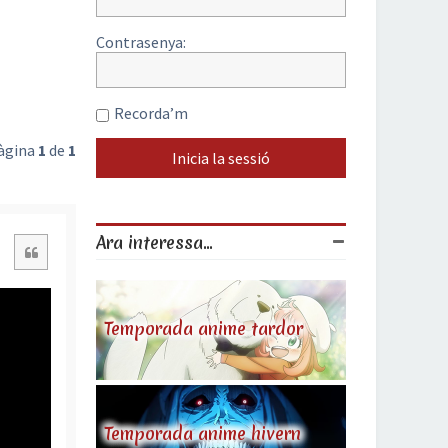
Contrasenya:
Recorda’m
Pàgina
1
de
1
Ara interessa...
Citació
Temporada anime tardor
Temporada anime hivern