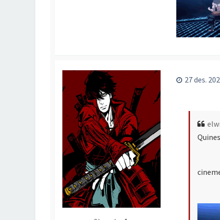
27 des. 202
elw
Quines
cineme