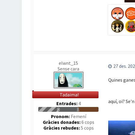
elwnt_15
27 des. 202
Sense cara
Quines ganes!
Tadaima!
aquí, oi? Se'
Entrades:
4
0
1
Pronom:
Femení
Gràcies donades:
6 cops
Gràcies rebudes:
5 cops