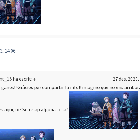
3, 14:06
nt_15
ha escrit:
↑
27 des. 2023,
 ganes!! Gràcies per compartir la info!! imagino que no ens arribar
s aquí, oi? Se'n sap alguna cosa?