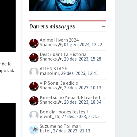
Darrers missatges
Anime Hivern 2024
Shancks
, 01 gen. 2024, 12:22
Destripant La Historia
Shancks
, 29 des. 2023, 15:28
 de la
ALIEN STAGE
emporada
manolini
, 29 des. 2023, 12:41
VIP Song: 3a edició
Shancks
, 29 des. 2023, 10:13
Kimetsu no Yaiba 4: El castell Infinit
Shancks
, 28 des. 2023, 18:34
Bon dia i bones festes!!
elwnt_15
, 27 des. 2023, 21:15
Suzume no Tojimari
Estel
, 27 des. 2023, 21:13