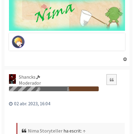
T
o
r
n
Shancks
Citació
a
Moderador
a
0
1
l
’
02 abr. 2023, 16:04
i
n
i
c
i
Nima Storyteller
ha escrit:
↑