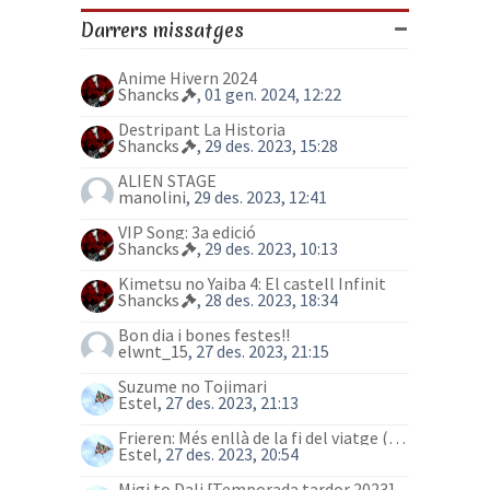
Darrers missatges
Anime Hivern 2024
Shancks
, 01 gen. 2024, 12:22
Destripant La Historia
Shancks
, 29 des. 2023, 15:28
ALIEN STAGE
manolini
, 29 des. 2023, 12:41
VIP Song: 3a edició
Shancks
, 29 des. 2023, 10:13
Kimetsu no Yaiba 4: El castell Infinit
Shancks
, 28 des. 2023, 18:34
Bon dia i bones festes!!
elwnt_15
, 27 des. 2023, 21:15
Suzume no Tojimari
Estel
, 27 des. 2023, 21:13
Frieren: Més enllà de la fi del viatge (anime)
Estel
, 27 des. 2023, 20:54
Migi to Dali [Temporada tardor 2023]