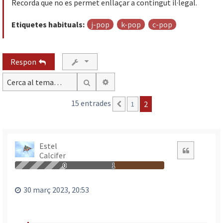
Recorda que no es permet enllaçar a contingut il·legal.
Etiquetes habituals:
j-pop
k-pop
c-pop
Respon
Cerca avançada
Cerca
15 entrades
2
1
Anterior
Estel
Citació
Calcifer
0
1
30 març 2023, 20:53