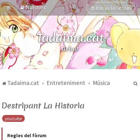
Normes
Inicia la sessió
Tadaima.cat
debat
Tadaima.cat
Entreteniment
Música
Destripant La Historia
youtube
Regles del fòrum