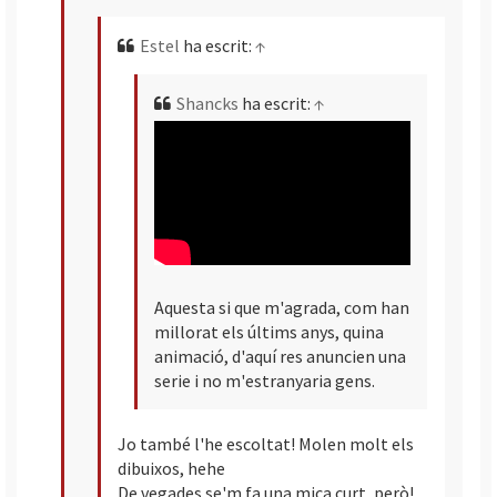
Estel
ha escrit:
↑
Shancks
ha escrit:
↑
Aquesta si que m'agrada, com han
millorat els últims anys, quina
animació, d'aquí res anuncien una
serie i no m'estranyaria gens.
Jo també l'he escoltat! Molen molt els
dibuixos, hehe
De vegades se'm fa una mica curt, però!