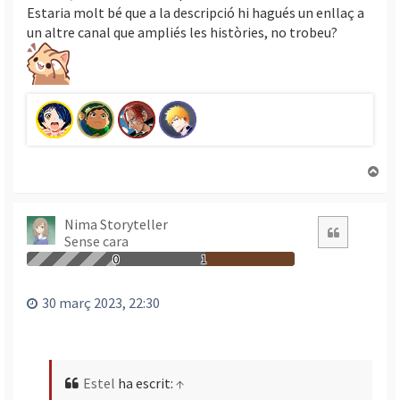
Estaria molt bé que a la descripció hi hagués un enllaç a
un altre canal que ampliés les històries, no trobeu?
T
o
r
n
Nima Storyteller
Citació
Sense cara
a
a
0
1
l
’
30 març 2023, 22:30
i
n
i
c
Estel
ha escrit:
↑
i