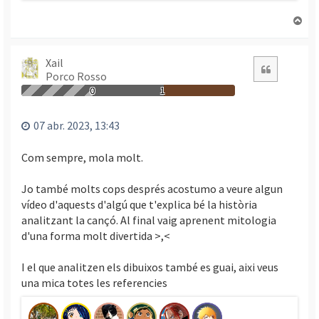
T
o
r
n
Xail
Citació
Porco Rosso
a
a
0
1
l
’
07 abr. 2023, 13:43
i
n
Com sempre, mola molt.
i
c
Jo també molts cops després acostumo a veure algun
i
vídeo d'aquests d'algú que t'explica bé la història
analitzant la cançó. Al final vaig aprenent mitologia
d'una forma molt divertida >,<
I el que analitzen els dibuixos també es guai, aixi veus
una mica totes les referencies