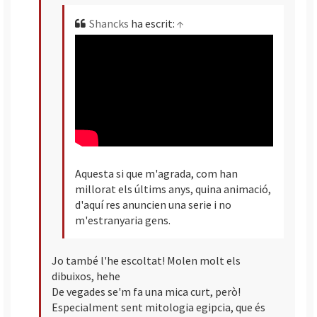
Shancks
ha escrit:
↑
Aquesta si que m'agrada, com han
millorat els últims anys, quina animació,
d'aquí res anuncien una serie i no
m'estranyaria gens.
Jo també l'he escoltat! Molen molt els
dibuixos, hehe
De vegades se'm fa una mica curt, però!
Especialment sent mitologia egipcia, que és