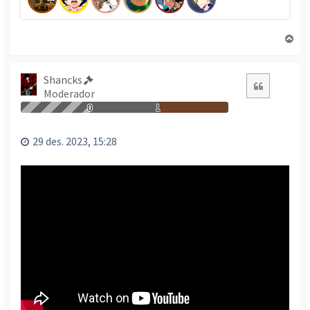
T
o
r
n
Shancks
Citació
a
Moderador
a
0
1
l
’
29 des. 2023, 15:28
i
n
i
c
i