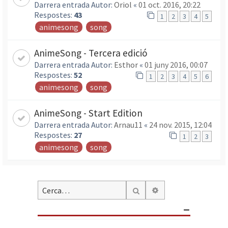
Darrera entrada Autor:
Oriol
«
01 oct. 2016, 20:22
Respostes:
43
1
2
3
4
5
animesong
song
AnimeSong - Tercera edició
Darrera entrada Autor:
Esthor
«
01 juny 2016, 00:07
Respostes:
52
1
2
3
4
5
6
animesong
song
AnimeSong - Start Edition
Darrera entrada Autor:
Arnau11
«
24 nov. 2015, 12:04
Respostes:
27
1
2
3
animesong
song
Cerca avançada
Cerca