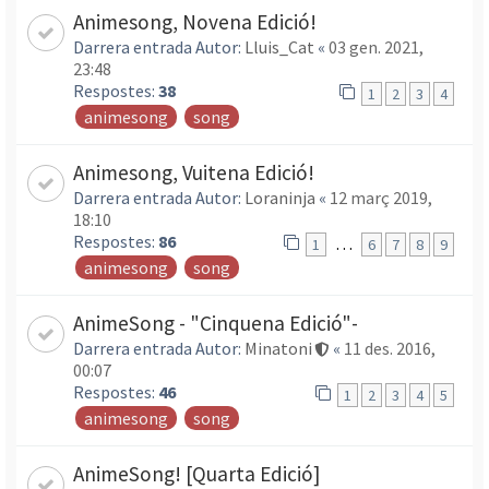
Animesong, Novena Edició!
Darrera entrada Autor:
Lluis_Cat
«
03 gen. 2021,
23:48
Respostes:
38
1
2
3
4
animesong
song
Animesong, Vuitena Edició!
Darrera entrada Autor:
Loraninja
«
12 març 2019,
18:10
Respostes:
86
…
1
6
7
8
9
animesong
song
AnimeSong - "Cinquena Edició"-
Darrera entrada Autor:
Minatoni
«
11 des. 2016,
00:07
Respostes:
46
1
2
3
4
5
animesong
song
AnimeSong! [Quarta Edició]