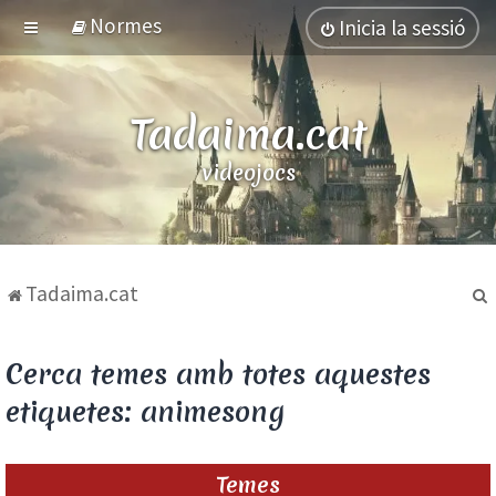
Normes
Inicia la sessió
Tadaima.cat
videojocs
Tadaima.cat
Cerca temes amb totes aquestes
etiquetes: animesong
Temes