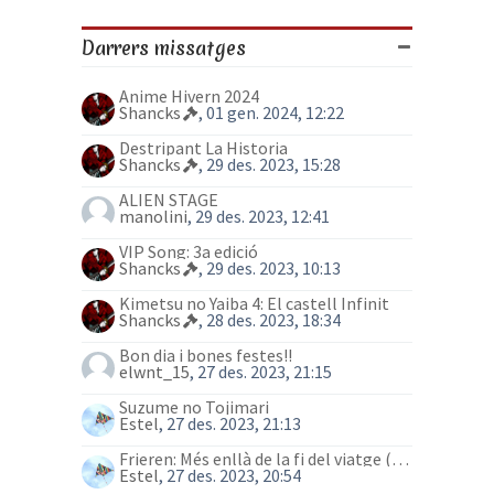
Darrers missatges
Anime Hivern 2024
Shancks
, 01 gen. 2024, 12:22
Destripant La Historia
Shancks
, 29 des. 2023, 15:28
ALIEN STAGE
manolini
, 29 des. 2023, 12:41
VIP Song: 3a edició
Shancks
, 29 des. 2023, 10:13
Kimetsu no Yaiba 4: El castell Infinit
Shancks
, 28 des. 2023, 18:34
Bon dia i bones festes!!
elwnt_15
, 27 des. 2023, 21:15
Suzume no Tojimari
Estel
, 27 des. 2023, 21:13
Frieren: Més enllà de la fi del viatge (anime)
Estel
, 27 des. 2023, 20:54