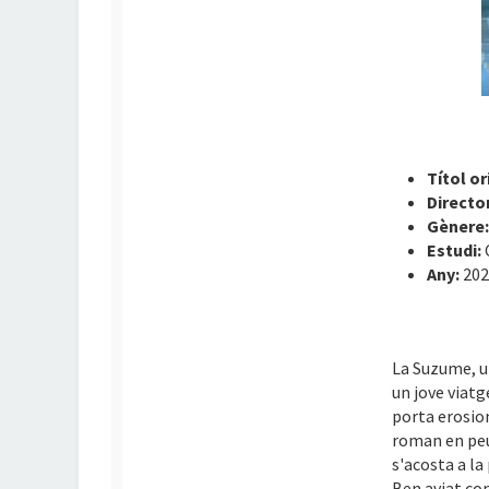
Títol or
Directo
Gènere
Estudi:
Any:
202
La Suzume, u
un jove viatg
porta erosio
roman en peu
s'acosta a la 
Ben aviat com