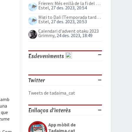
Frieren: Més enllà de la fi del viatge (anime)
Estel
, 27 des. 2023, 20:54
Migi to Dali [Temporada tardor 2023]
Estel
, 27 des. 2023, 20:53
Calendari d'advent otaku 2023
Grimmy
, 24 des. 2023, 18:49
Esdeveniments
Twitter
Tweets de tadaima_cat
a amb
 una
Enllaços d'interès
 que
uzume
App mòbil de
Tadaima.cat
ó. Com