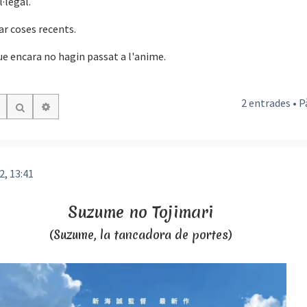
·legal.
ar coses recents.
ue encara no hagin passat a l'anime.
2 entrades • 
Cerca avançada
Cerca
2, 13:41
Suzume no Tojimari
(Suzume, la tancadora de portes)