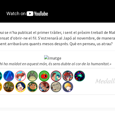
ui se n'ha publicat el primer tràiler, i sent el pròxim treball de M
ensat d'obrir-ne el fil. S'estrenarà al Japó al novembre, de maner
ent arribarà uns quants mesos després. Què en penseu, us atrau?
 hi ha maldat en aquest món, és sens dubte al cor de la humanitat.»