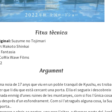
Fitxa tècnica
iginal:
Suzume no Tojimari
r:
Makoto Shinkai
:
Fantasia
CoMix Wave Films
2
Argument
na noia de 17 anys que viu en un poble tranquil de Kyushu, es trob
er que li diu que està cercant una porta. Ella el segueix i descobreix
nada enmig d'unes ruïnes de les muntanyes, com si fos l'única cosa
 després d'un esfondrament. Com si l'atragués alguna cosa, la S
porta...
encen a obrir-se portes, una rere l'altra, a diverses parts del Jap