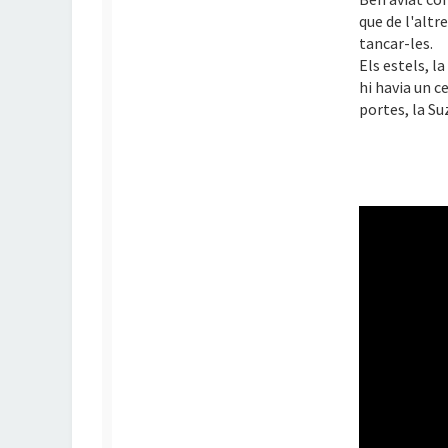
que de l'altr
tancar-les.
Els estels, la
hi havia un c
portes, la S