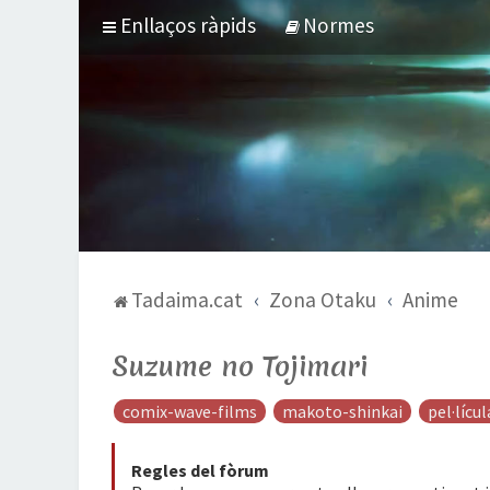
Enllaços ràpids
Normes
Tadaima.cat
Zona Otaku
Anime
Suzume no Tojimari
comix-wave-films
makoto-shinkai
pel·lícul
Regles del fòrum