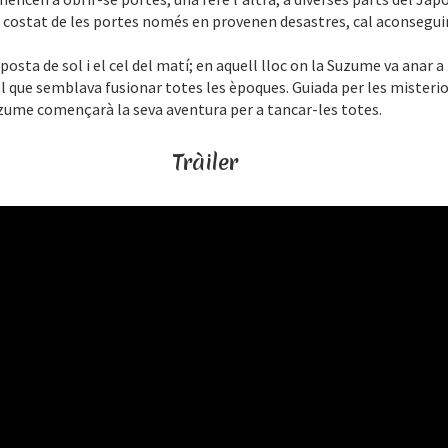
e costat de les portes només en provenen desastres, cal aconsegui
 posta de sol i el cel del matí; en aquell lloc on la Suzume va anar a
el que semblava fusionar totes les èpoques. Guiada per les misteri
uzume començarà la seva aventura per a tancar-les totes.
Tràiler