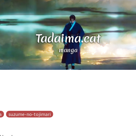
Tadaima.cat
el Japó
a
suzume-no-tojimari