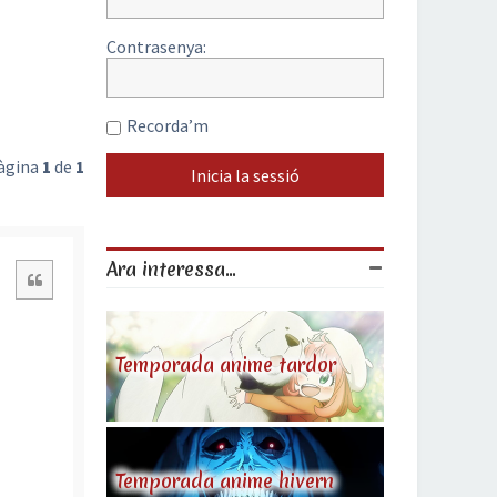
Contrasenya:
Recorda’m
Pàgina
1
de
1
Ara interessa...
Citació
Temporada anime tardor
Temporada anime hivern