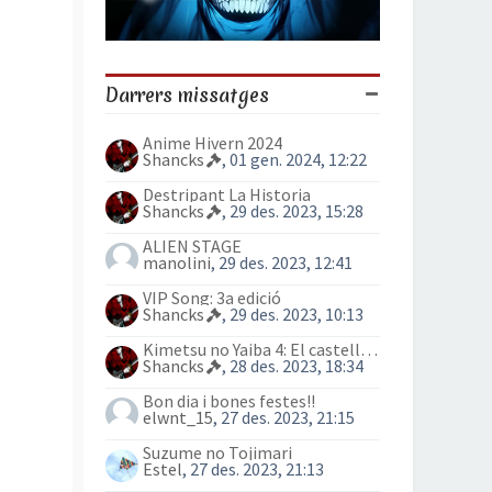
Darrers missatges
Anime Hivern 2024
Shancks
, 01 gen. 2024, 12:22
Destripant La Historia
Shancks
, 29 des. 2023, 15:28
ALIEN STAGE
manolini
, 29 des. 2023, 12:41
VIP Song: 3a edició
Shancks
, 29 des. 2023, 10:13
Kimetsu no Yaiba 4: El castell Infinit
Shancks
, 28 des. 2023, 18:34
Bon dia i bones festes!!
elwnt_15
, 27 des. 2023, 21:15
Suzume no Tojimari
Estel
, 27 des. 2023, 21:13