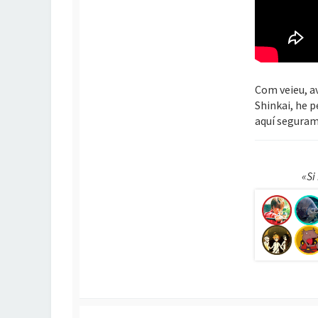
Com veieu, av
Shinkai, he p
aquí seguram
«Si