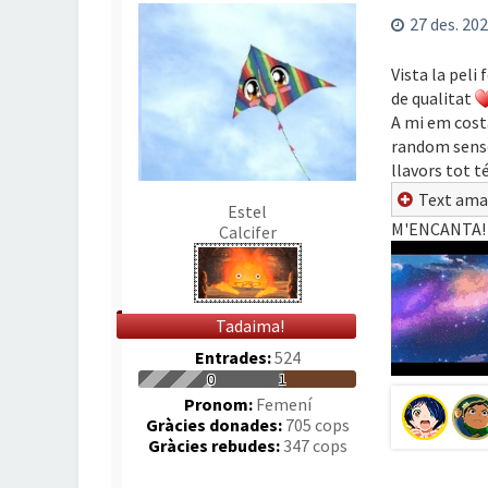
27 des. 202
Vista la peli
de qualitat
A mi em costa
random sense 
llavors tot té
Text ama
Estel
M'ENCANTA!
Calcifer
Tadaima!
Entrades:
524
0
1
Pronom:
Femení
Gràcies donades:
705 cops
Gràcies rebudes:
347 cops