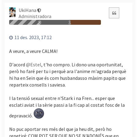
r
n
UkiHana
Citació
a
Administradora
a
0
1
l
’
11 des. 2023, 17:12
i
n
A veure, a veure CALMA!
i
c
D'acord
@Estel
, t'ho compro. Li dono una oportunitat,
i
però ho faré per tu i perquè ara l'anime m'agrada perquè
hi ha en Sein que és com husbandasso màxim papito que
reparteix consells i saviesa.
I la tensió sexual entre n'Stark i na Fren... esper que
esclati aviat i la sèrie passi a la fi cap al costat fosc de la
depravació.
No puc aportar res més del que ja heu dit, però ho
repetiré: COM POT SER QUE NO SE N'ADONÉS que en