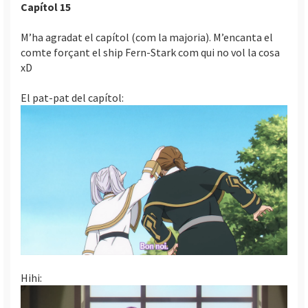
Capítol 15
i
c
M’ha agradat el capítol (com la majoria). M’encanta el
i
comte forçant el ship Fern-Stark com qui no vol la cosa
xD
El pat-pat del capítol:
Hihi: