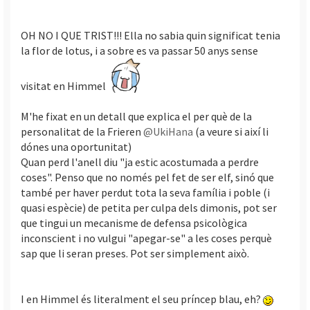
OH NO I QUE TRIST!!! Ella no sabia quin significat tenia
la flor de lotus, i a sobre es va passar 50 anys sense
visitat en Himmel
M'he fixat en un detall que explica el per què de la
personalitat de la Frieren
@UkiHana
(a veure si així li
dónes una oportunitat)
Quan perd l'anell diu "ja estic acostumada a perdre
coses". Penso que no només pel fet de ser elf, sinó que
també per haver perdut tota la seva família i poble (i
quasi espècie) de petita per culpa dels dimonis, pot ser
que tingui un mecanisme de defensa psicològica
inconscient i no vulgui "apegar-se" a les coses perquè
sap que li seran preses. Pot ser simplement això.
I en Himmel és literalment el seu príncep blau, eh?