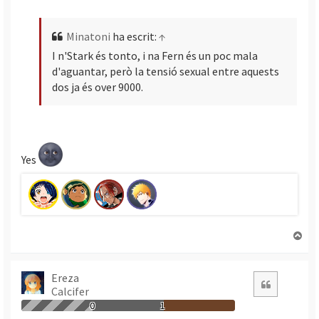
Minatoni
ha escrit:
↑
I n'Stark és tonto, i na Fern és un poc mala
d'aguantar, però la tensió sexual entre aquests
dos ja és over 9000.
Yes
T
o
r
n
Ereza
Citació
Calcifer
a
a
0
1