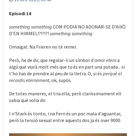
Episodi 14
something something
COM PODIA NO ADONAR-SE D'AIXÒ
D'EN HIMMEL!?!?!?!
something something
Omaigat. Na Frieren no té remei.
Però, he de dir, que regalar-li un símbol d'
amor etern
a
algú que viurà molt més que tu és en part una putada... si
t'ho has de prendre al peu de la lletra. O, si és
perquè el
recordis eternament
, ok, supòs.
De totes maneres, el tria ella, però claríssimament ell
sabia què volia dir.
I n'Stark és tonto, i na Fern és un poc mala d'aguantar,
però la tensió sexual entre aquests dos ja és over 9000.