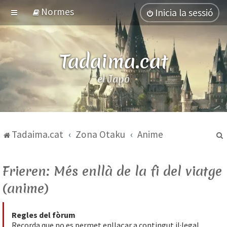
Normes
Inicia la sessió
Tadaima.cat
el Japó
Tadaima.cat
Zona Otaku
Anime
Frieren: Més enllà de la fi del viatge
(anime)
Regles del fòrum
Recorda que no es permet enllaçar a contingut il·legal.