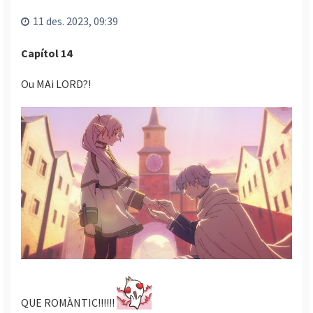
l
’
11 des. 2023, 09:39
i
n
Capítol 14
i
c
Ou MAi LORD?!
i
QUE ROMÀNTIC!!!!!!