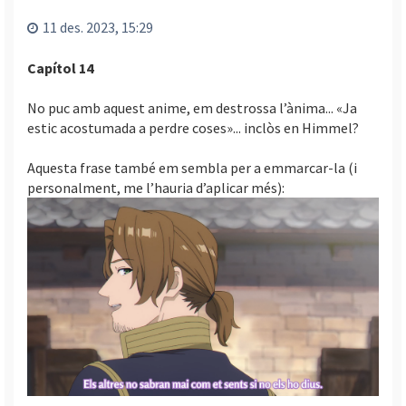
l
’
11 des. 2023, 15:29
i
n
Capítol 14
i
c
No puc amb aquest anime, em destrossa l’ànima... «Ja
i
estic acostumada a perdre coses»... inclòs en Himmel?
Aquesta frase també em sembla per a emmarcar-la (i
personalment, me l’hauria d’aplicar més):