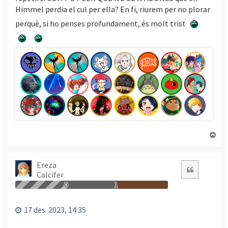
Himmel perdia el cul per ella? En fi, riurem per no plorar
perquè, si ho penses profundament, és molt trist
T
o
r
n
Ereza
Citació
Calcifer
a
a
0
1
l
’
17 des. 2023, 14:35
i
n