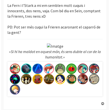
La Fern i l’Stark a mi em semblen molt cuquis i
innocents, dos nens, vaja. Com bé diu en Sein, comptant
la Frieren, tres nens xD
PD: Pot ser més cuqui la Frieren acaronant el caparró de
la gent?
«Si hi ha maldat en aquest món, és sens dubte al cor de la
humanitat.»
T
o