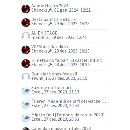
Anime Hivern 2024
Shancks
, 01 gen. 2024, 12:22
Destripant La Historia
Shancks
, 29 des. 2023, 15:28
ALIEN STAGE
manolini
, 29 des. 2023, 12:41
VIP Song: 3a edició
Shancks
, 29 des. 2023, 10:13
Kimetsu no Yaiba 4: El castell Infinit
Shancks
, 28 des. 2023, 18:34
Bon dia i bones festes!!
elwnt_15
, 27 des. 2023, 21:15
Suzume no Tojimari
Estel
, 27 des. 2023, 21:13
Frieren: Més enllà de la fi del viatge (anime)
Estel
, 27 des. 2023, 20:54
Migi to Dali [Temporada tardor 2023]
Estel
, 27 des. 2023, 20:53
Calendari d'advent otaku 2023