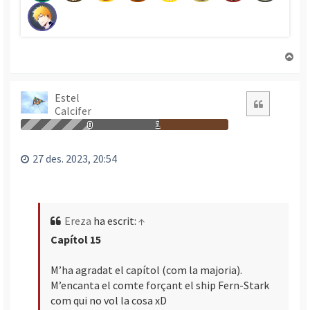
T
o
r
n
Estel
Citació
Calcifer
a
a
0
1
l
’
27 des. 2023, 20:54
i
n
i
c
Ereza
ha escrit:
↑
i
Capítol 15
M’ha agradat el capítol (com la majoria).
M’encanta el comte forçant el ship Fern-Stark
com qui no vol la cosa xD