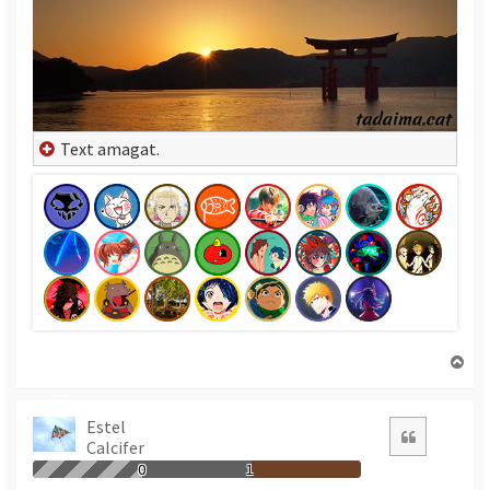
Text amagat.
T
o
r
n
Estel
Citació
Calcifer
a
a
0
1