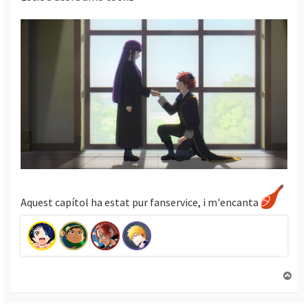
Aquest capítol ha estat pur fanservice, i m'encanta
T
o
r