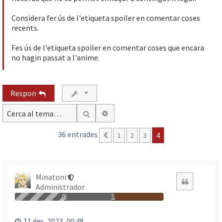
Considera fer ús de l'etiqueta spoiler en comentar coses
recents.
Fes ús de l'etiqueta spoiler en comentar coses que encara
no hagin passat a l'anime.
Respon
Cerca avançada
Cerca
36 entrades
4
1
2
3
Anterior
Minatoni
Citació
Administrador
0
1
11 des. 2023, 00:48