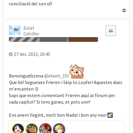
conciliació del son xD
T
o
r
n
Estel
Citació
Calcifer
a
a
0
1
l
’
27 des. 2023, 20:45
i
n
i
c
Benvingudíssima
@elwnt_15
!
i
Que bé! Segueixes Frieren i Skip to Loafer! Aquestes dues
m'encanten :D
Saps que estem comentant Frieren aquí al fòrum per
cada capítol? Si tens ganes, et pots unir!
Ens anem llegint, molt bon Nadal i bon any nou!