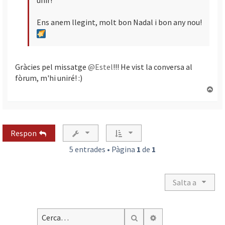
Ens anem llegint, molt bon Nadal i bon any nou!
Gràcies pel missatge
@Estel
!!! He vist la conversa al
fòrum, m'hi uniré! :)
T
o
r
n
a
Respon
a
l
5 entrades • Pàgina
1
de
1
’
i
n
Salta a
i
c
i
Cerca avançada
Cerca