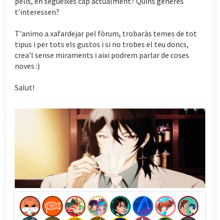
pelis, en segueixes cap actualment? Quins generes
i
t'interessen?
T'animo a xafardejar pel fòrum, trobaràs temes de tot
tipus i per tots els gustos i si no trobes el teu doncs,
crea'l sense miraments i aixi podrem parlar de coses
noves :)
Salut!