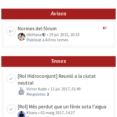
Avisos
Normes del fòrum
UkiHana
«
19 jul. 2015, 20:33
Publicat a
Altres temes
Temes
[Rol Hidroconjunt] Reunió a la ciutat
neutral
Victor Kudo
«
11 jul. 2017, 01:49
Respostes:
2
[Rol] Més perdut que un fènix sota l'aigua
Kharu
«
02 maig 2017, 14:27