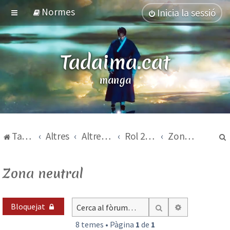
Normes
Inicia la sessió
Tadaima.cat
manga
Tadaima.cat
Altres
Altres temes
Rol 2015-2017
Zona neutral
Zona neutral
Bloquejat
Cerca avança
Cerca
8 temes • Pàgina
1
de
1