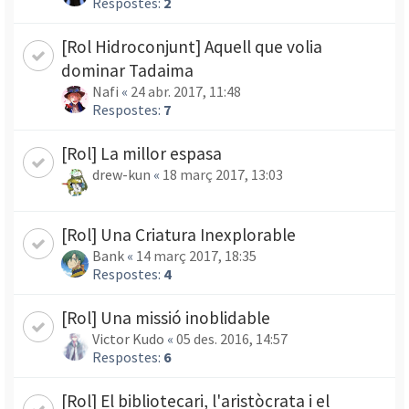
Respostes:
2
[Rol Hidroconjunt] Aquell que volia
dominar Tadaima
Nafi
«
24 abr. 2017, 11:48
Respostes:
7
[Rol] La millor espasa
drew-kun
«
18 març 2017, 13:03
[Rol] Una Criatura Inexplorable
Bank
«
14 març 2017, 18:35
Respostes:
4
[Rol] Una missió inoblidable
Victor Kudo
«
05 des. 2016, 14:57
Respostes:
6
[Rol] El bibliotecari, l'aristòcrata i el