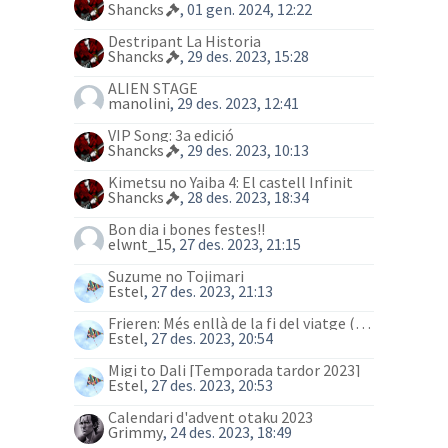
Shancks
, 01 gen. 2024, 12:22
Destripant La Historia
Shancks
, 29 des. 2023, 15:28
ALIEN STAGE
manolini
, 29 des. 2023, 12:41
VIP Song: 3a edició
Shancks
, 29 des. 2023, 10:13
Kimetsu no Yaiba 4: El castell Infinit
Shancks
, 28 des. 2023, 18:34
Bon dia i bones festes!!
elwnt_15
, 27 des. 2023, 21:15
Suzume no Tojimari
Estel
, 27 des. 2023, 21:13
Frieren: Més enllà de la fi del viatge (anime)
Estel
, 27 des. 2023, 20:54
Migi to Dali [Temporada tardor 2023]
Estel
, 27 des. 2023, 20:53
Calendari d'advent otaku 2023
Grimmy
, 24 des. 2023, 18:49