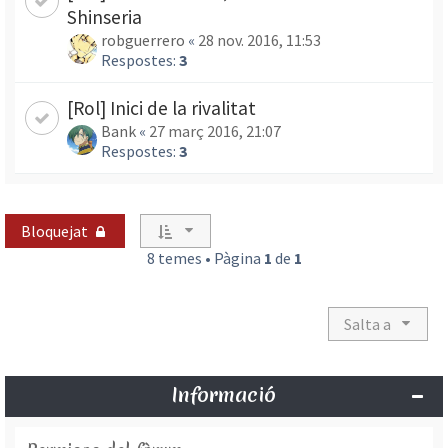
Shinseria
robguerrero
«
28 nov. 2016, 11:53
Respostes:
3
[Rol] Inici de la rivalitat
Bank
«
27 març 2016, 21:07
Respostes:
3
Bloquejat
8 temes • Pàgina
1
de
1
Salta a
Informació