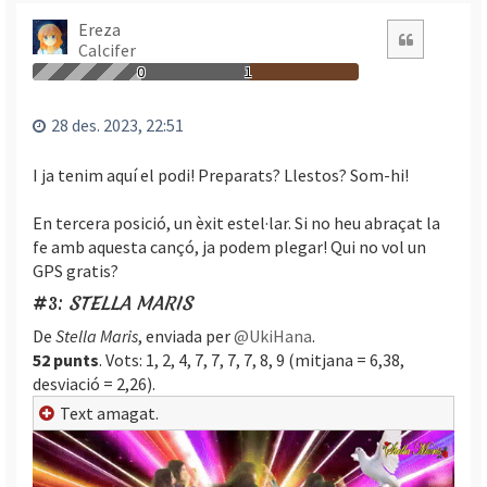
Ereza
Citació
Calcifer
0
1
28 des. 2023, 22:51
I ja tenim aquí el podi! Preparats? Llestos? Som-hi!
En tercera posició, un èxit estel·lar. Si no heu abraçat la
fe amb aquesta cançó, ja podem plegar! Qui no vol un
GPS gratis?
#3:
STELLA MARIS
De
Stella Maris
, enviada per
@UkiHana
.
52 punts
. Vots: 1, 2, 4, 7, 7, 7, 7, 8, 9 (mitjana = 6,38,
desviació = 2,26).
Text amagat.