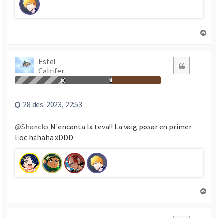
T
o
r
n
Estel
Citació
Calcifer
a
a
0
1
l
’
28 des. 2023, 22:53
i
n
@Shancks
M'encanta la teva!! La vaig posar en primer
i
lloc hahaha xDDD
c
i
T
o
r