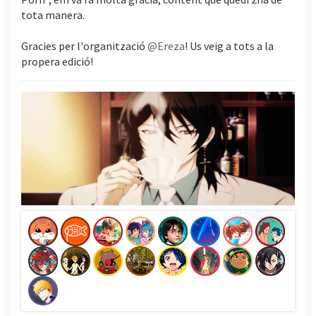
c
tota manera.
i
Gracies per l'organització
@Ereza
! Us veig a tots a la
propera edició!