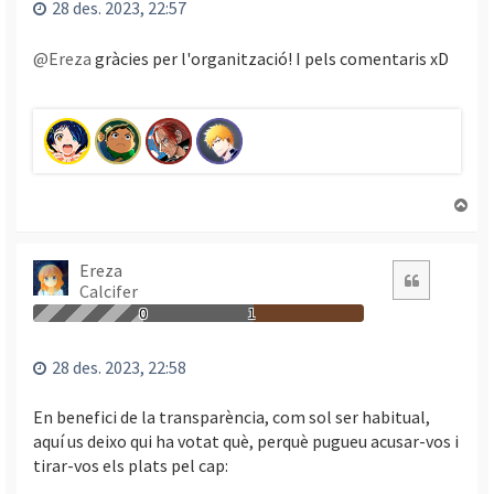
28 des. 2023, 22:57
i
n
@Ereza
gràcies per l'organització! I pels comentaris xD
i
c
i
T
o
r
n
Ereza
Citació
Calcifer
a
a
0
1
l
’
28 des. 2023, 22:58
i
n
En benefici de la transparència, com sol ser habitual,
i
aquí us deixo qui ha votat què, perquè pugueu acusar-vos i
c
tirar-vos els plats pel cap:
i