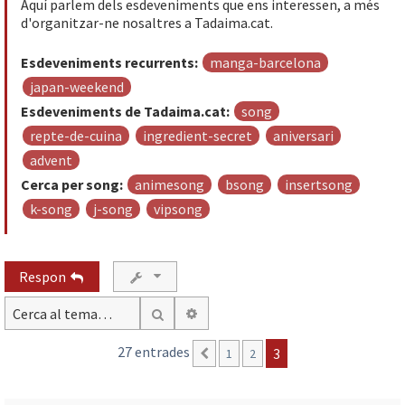
Aquí parlem dels esdeveniments que ens interessen, a més
d'organitzar-ne nosaltres a Tadaima.cat.
Esdeveniments recurrents:
manga-barcelona
japan-weekend
Esdeveniments de Tadaima.cat:
song
repte-de-cuina
ingredient-secret
aniversari
advent
Cerca per song:
animesong
bsong
insertsong
k-song
j-song
vipsong
Respon
Cerca avançada
Cerca
27 entrades
3
1
2
Anterior