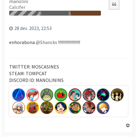
n
manolini
Citació
Calcifer
a
a
0
1
l
’
28 des. 2023, 22:53
i
n
enhorabona
@Shancks
!!!!!!!!!!!!!!!!!!
i
c
i
TWITTER: MOSCASINES
STEAM: TOMPCAT
DISCORD ID: MANOLININS
T
o
r