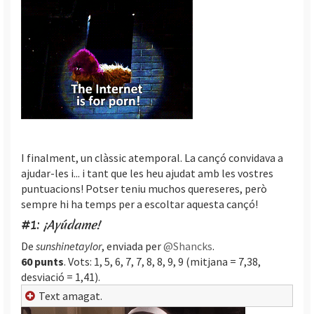
I finalment, un clàssic atemporal. La cançó convidava a
ajudar-les i... i tant que les heu ajudat amb les vostres
puntuacions! Potser teniu muchos quereseres, però
sempre hi ha temps per a escoltar aquesta cançó!
#1:
¡Ayúdame!
De
sunshinetaylor
, enviada per
@Shancks
.
60 punts
. Vots: 1, 5, 6, 7, 7, 8, 8, 9, 9 (mitjana = 7,38,
desviació = 1,41).
Text amagat.