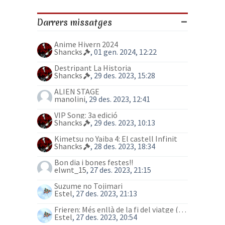
Darrers missatges
Anime Hivern 2024
Shancks
, 01 gen. 2024, 12:22
Destripant La Historia
Shancks
, 29 des. 2023, 15:28
ALIEN STAGE
manolini
, 29 des. 2023, 12:41
VIP Song: 3a edició
Shancks
, 29 des. 2023, 10:13
Kimetsu no Yaiba 4: El castell Infinit
Shancks
, 28 des. 2023, 18:34
Bon dia i bones festes!!
elwnt_15
, 27 des. 2023, 21:15
Suzume no Tojimari
Estel
, 27 des. 2023, 21:13
Frieren: Més enllà de la fi del viatge (anime)
Estel
, 27 des. 2023, 20:54