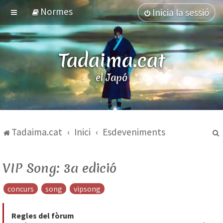
Normes
Inicia la sessió
Tadaima.cat
el Japó
Tadaima.cat
Inici
Esdeveniments
VIP Song: 3a edició
concurs
song
vipsong
Regles del fòrum