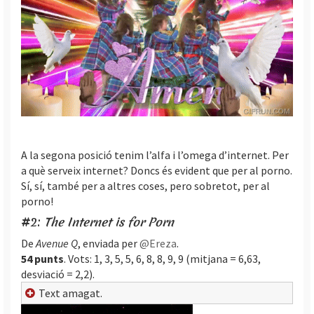
A la segona posició tenim l’alfa i l’omega d’internet. Per
a què serveix internet? Doncs és evident que per al porno.
Sí, sí, també per a altres coses, pero sobretot, per al
porno!
#2:
The Internet is for Porn
De
Avenue Q
, enviada per
@Ereza
.
54 punts
. Vots: 1, 3, 5, 5, 6, 8, 8, 9, 9 (mitjana = 6,63,
desviació = 2,2).
Text amagat.