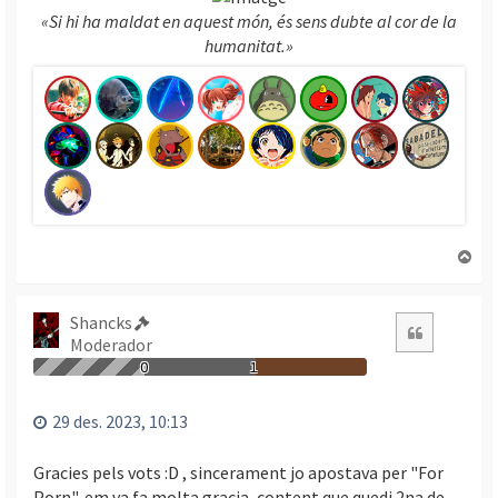
«Si hi ha maldat en aquest món, és sens dubte al cor de la
humanitat.»
T
o
r
n
Shancks
Citació
a
Moderador
a
0
1
l
’
29 des. 2023, 10:13
i
n
Gracies pels vots :D , sincerament jo apostava per "For
i
Porn", em va fa molta gracia, content que quedi 2na de