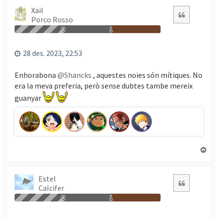
n
Xail
Citació
Porco Rosso
a
a
0
1
l
’
28 des. 2023, 22:53
i
n
Enhorabona
@Shancks
, aquestes noies són mítiques. No
i
era la meva preferia, però sense dubtes tambe mereix
c
i
guanyar
T
o
r
n
Estel
Citació
Calcifer
a
a
0
1
l
’