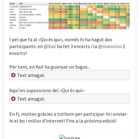
I pel que fa al «Qui és qui», només hi ha hagut dos
participants: en
@Xail
ha fet 3 encerts i la
@manolini
2
encerts!
Per tant, en Xail ha guanyat un Sugus...
Text amagat.
Aquí les suposicions del «Qui és qui»:
Text amagat.
En fi, moltes gràcies a tothom per participar-hi i enviar-
hi el bo i millor d’internet! Fins a la pròxima edició!