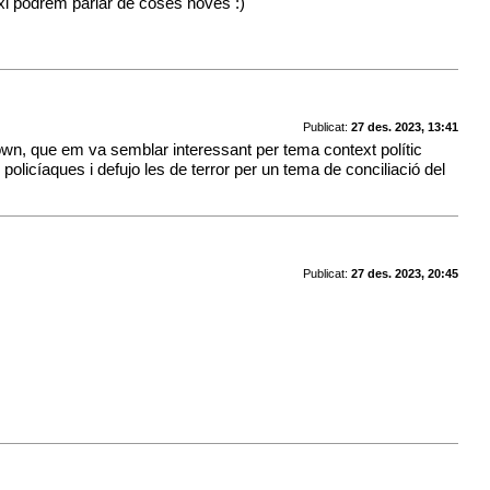
aixi podrem parlar de coses noves :)
Publicat:
27 des. 2023, 13:41
rown, que em va semblar interessant per tema context polític
policíaques i defujo les de terror per un tema de conciliació del
Publicat:
27 des. 2023, 20:45