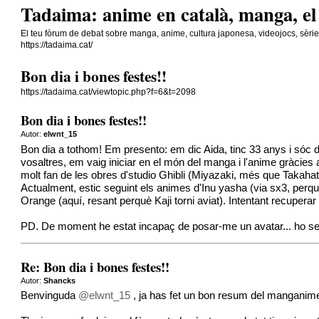
Tadaima: anime en català, manga, el
El teu fòrum de debat sobre manga, anime, cultura japonesa, videojocs, sèri
https://tadaima.cat/
Bon dia i bones festes!!
https://tadaima.cat/viewtopic.php?f=6&t=2098
Bon dia i bones festes!!
Autor:
elwnt_15
Bon dia a tothom! Em presento: em dic Aida, tinc 33 anys i sóc 
vosaltres, em vaig iniciar en el món del manga i l'anime gràcies al
molt fan de les obres d'studio Ghibli (Miyazaki, més que Takahat
Actualment, estic seguint els animes d'Inu yasha (via sx3, perquè 
Orange (aquí, resant perquè Kaji torni aviat). Intentant recuperar 
PD. De moment he estat incapaç de posar-me un avatar... ho seg
Re: Bon dia i bones festes!!
Autor:
Shancks
Benvinguda
@elwnt_15
, ja has fet un bon resum del manganime 