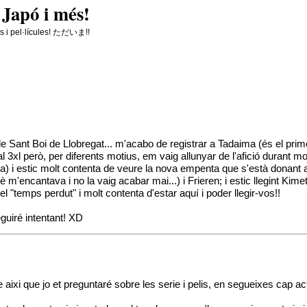
 Japó i més!
es i pel·lícules! ただいま!!
de Sant Boi de Llobregat... m'acabo de registrar a Tadaima (és el pri
 3xl però, per diferents motius, em vaig allunyar de l'afició durant molt
a) i estic molt contenta de veure la nova empenta que s'està donant 
m'encantava i no la vaig acabar mai...) i Frieren; i estic llegint Kime
el "temps perdut" i molt contenta d'estar aquí i poder llegir-vos!!
uiré intentant! XD
aixi que jo et preguntaré sobre les serie i pelis, en segueixes cap 