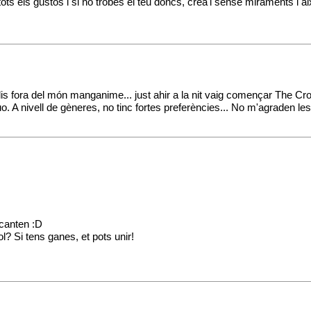
tots els gustos i si no trobes el teu doncs, crea'l sense miraments i 
pelis fora del món manganime... just ahir a la nit vaig començar The C
. A nivell de gèneres, no tinc fortes preferències... No m'agraden les 
ncanten :D
? Si tens ganes, et pots unir!