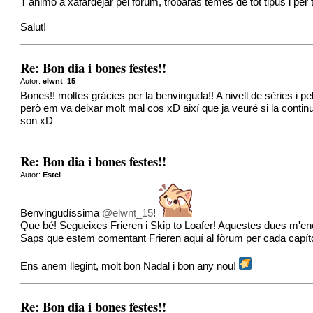
T'animo a xafardejar pel fòrum, trobaràs temes de tot tipus i per 
Salut!
Re: Bon dia i bones festes!!
Autor:
elwnt_15
Bones!! moltes gràcies per la benvinguda!! A nivell de sèries i 
però em va deixar molt mal cos xD així que ja veuré si la continuo
son xD
Re: Bon dia i bones festes!!
Autor:
Estel
Benvingudíssima
@elwnt_15
!
Que bé! Segueixes Frieren i Skip to Loafer! Aquestes dues m'e
Saps que estem comentant Frieren aquí al fòrum per cada capítol
Ens anem llegint, molt bon Nadal i bon any nou!
Re: Bon dia i bones festes!!