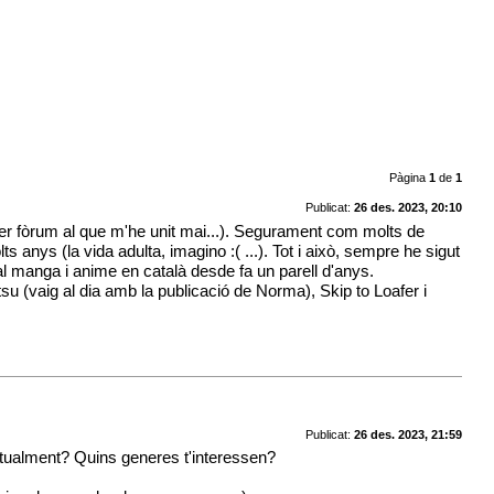
Pàgina
1
de
1
Publicat:
26 des. 2023, 20:10
mer fòrum al que m'he unit mai...). Segurament com molts de
s anys (la vida adulta, imagino :( ...). Tot i això, sempre he sigut
al manga i anime en català desde fa un parell d'anys.
tsu (vaig al dia amb la publicació de Norma), Skip to Loafer i
Publicat:
26 des. 2023, 21:59
actualment? Quins generes t'interessen?