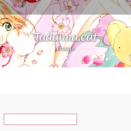
Tadaima.cat
manga
a