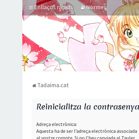
Enllaços ràpids
Normes
Tadaima.cat
Reinicialitza la contraseny
Adreça electrònica:
Aquesta ha de ser l’adreça electrònica associada
al vostre compte. Si no l’heu canviada al Tauler