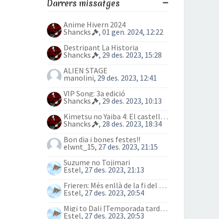
Darrers missatges
Anime Hivern 2024
Shancks
, 01 gen. 2024, 12:22
Destripant La Historia
Shancks
, 29 des. 2023, 15:28
ALIEN STAGE
manolini
, 29 des. 2023, 12:41
VIP Song: 3a edició
Shancks
, 29 des. 2023, 10:13
Kimetsu no Yaiba 4: El castell Infinit
Shancks
, 28 des. 2023, 18:34
Bon dia i bones festes!!
elwnt_15
, 27 des. 2023, 21:15
Suzume no Tojimari
Estel
, 27 des. 2023, 21:13
Frieren: Més enllà de la fi del viatge (anime)
Estel
, 27 des. 2023, 20:54
Migi to Dali [Temporada tardor 2023]
Estel
, 27 des. 2023, 20:53