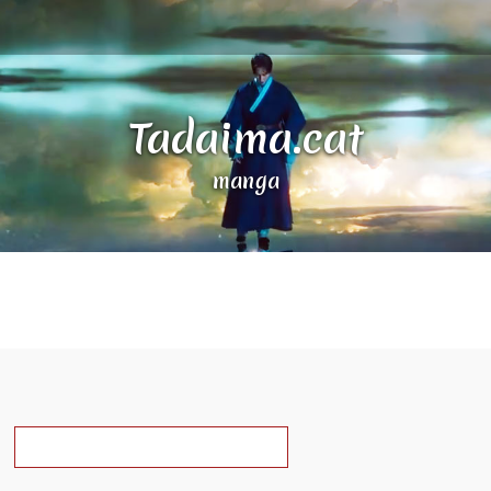
Tadaima.cat
manga
a