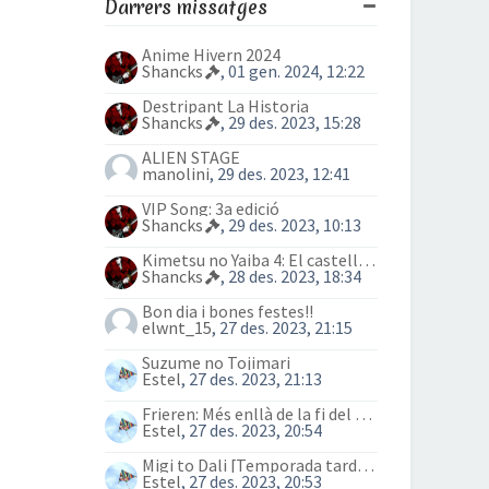
Darrers missatges
Anime Hivern 2024
Shancks
, 01 gen. 2024, 12:22
Destripant La Historia
Shancks
, 29 des. 2023, 15:28
ALIEN STAGE
manolini
, 29 des. 2023, 12:41
VIP Song: 3a edició
Shancks
, 29 des. 2023, 10:13
Kimetsu no Yaiba 4: El castell Infinit
Shancks
, 28 des. 2023, 18:34
Bon dia i bones festes!!
elwnt_15
, 27 des. 2023, 21:15
Suzume no Tojimari
Estel
, 27 des. 2023, 21:13
Frieren: Més enllà de la fi del viatge (anime)
Estel
, 27 des. 2023, 20:54
Migi to Dali [Temporada tardor 2023]
Estel
, 27 des. 2023, 20:53