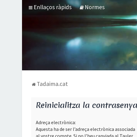
Enllaços ràpids
Normes
Tadaima.cat
Reinicialitza la contraseny
Adreça electrònica:
Aquesta ha de ser l’adreça electrònica associada
al vostre compte. Si no l’heu canviada al Tauler