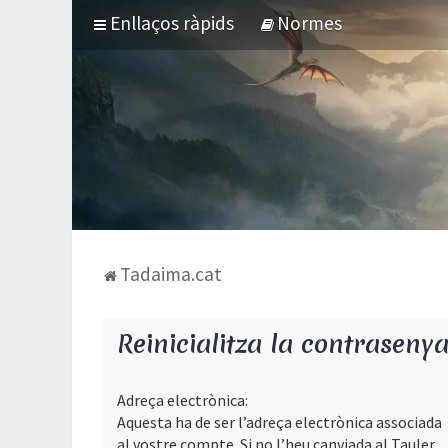
Enllaços ràpids
Normes
Tadaima.cat
Reinicialitza la contraseny
Adreça electrònica:
Aquesta ha de ser l’adreça electrònica associada
al vostre compte. Si no l’heu canviada al Tauler