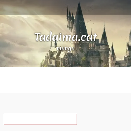
Tadaima.cat
manga
a