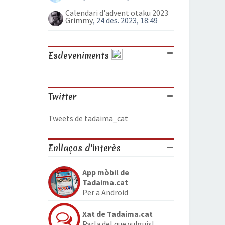
Calendari d'advent otaku 2023
Grimmy
, 24 des. 2023, 18:49
Esdeveniments
Twitter
Tweets de tadaima_cat
Enllaços d'interès
App mòbil de
Tadaima.cat
Per a Android
Xat de Tadaima.cat
Parla del que vulguis!