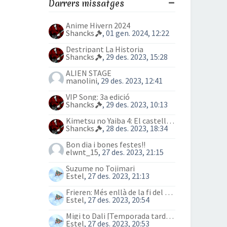
Darrers missatges
Anime Hivern 2024
Shancks
, 01 gen. 2024, 12:22
Destripant La Historia
Shancks
, 29 des. 2023, 15:28
ALIEN STAGE
manolini
, 29 des. 2023, 12:41
VIP Song: 3a edició
Shancks
, 29 des. 2023, 10:13
Kimetsu no Yaiba 4: El castell Infinit
Shancks
, 28 des. 2023, 18:34
Bon dia i bones festes!!
elwnt_15
, 27 des. 2023, 21:15
Suzume no Tojimari
Estel
, 27 des. 2023, 21:13
Frieren: Més enllà de la fi del viatge (anime)
Estel
, 27 des. 2023, 20:54
Migi to Dali [Temporada tardor 2023]
Estel
, 27 des. 2023, 20:53