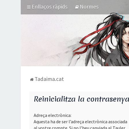
Enllaços ràpids
Normes
Tadaima.cat
Reinicialitza la contraseny
Adreça electrònica:
Aquesta ha de ser l’adreça electrònica associada
al vostre compte. Si no l’heu canviada al Tauler