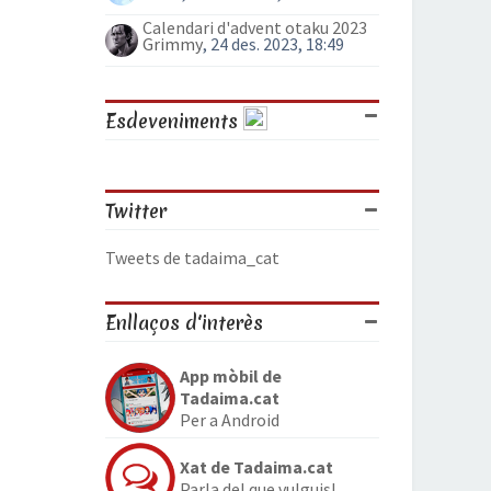
Calendari d'advent otaku 2023
Grimmy
, 24 des. 2023, 18:49
Esdeveniments
Twitter
Tweets de tadaima_cat
Enllaços d'interès
App mòbil de
Tadaima.cat
Per a Android
Xat de Tadaima.cat
Parla del que vulguis!