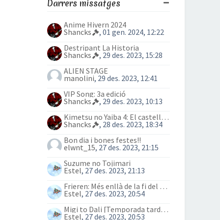
Darrers missatges
Anime Hivern 2024
Shancks
, 01 gen. 2024, 12:22
Destripant La Historia
Shancks
, 29 des. 2023, 15:28
ALIEN STAGE
manolini
, 29 des. 2023, 12:41
VIP Song: 3a edició
Shancks
, 29 des. 2023, 10:13
Kimetsu no Yaiba 4: El castell Infinit
Shancks
, 28 des. 2023, 18:34
Bon dia i bones festes!!
elwnt_15
, 27 des. 2023, 21:15
Suzume no Tojimari
Estel
, 27 des. 2023, 21:13
Frieren: Més enllà de la fi del viatge (anime)
Estel
, 27 des. 2023, 20:54
Migi to Dali [Temporada tardor 2023]
Estel
, 27 des. 2023, 20:53