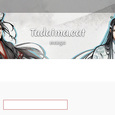
Tadaima.cat
manga
a