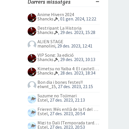
Darrers missatges
Anime Hivern 2024
Shancks
, 01 gen. 2024, 12:22
Destripant La Historia
Shancks
, 29 des. 2023, 15:28
ALIEN STAGE
manolini
, 29 des. 2023, 12:41
VIP Song: 3a edició
Shancks
, 29 des. 2023, 10:13
Kimetsu no Yaiba 4: El castell Infinit
Shancks
, 28 des. 2023, 18:34
Bon dia i bones festes!!
elwnt_15
, 27 des. 2023, 21:15
Suzume no Tojimari
Estel
, 27 des. 2023, 21:13
Frieren: Més enllà de la fi del viatge (anime)
Estel
, 27 des. 2023, 20:54
Migi to Dali [Temporada tardor 2023]
Estel
, 27 des. 2023, 20:53