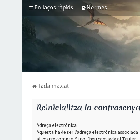
Enllaços ràpids
Normes
Tadaima.cat
Reinicialitza la contraseny
Adreça electrònica:
Aquesta ha de ser l’adreça electrònica associada
al vostre compte. Si no l’heu canviada al Tauler