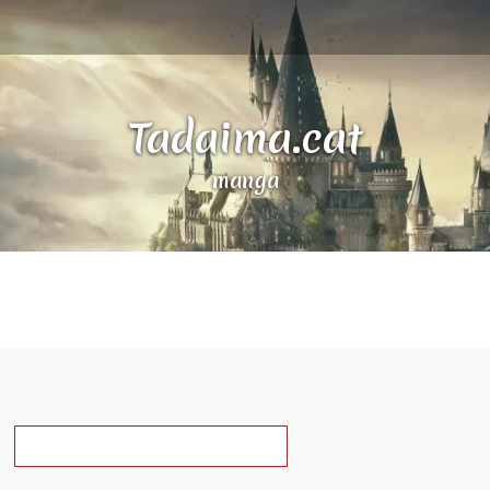
Tadaima.cat
manga
a