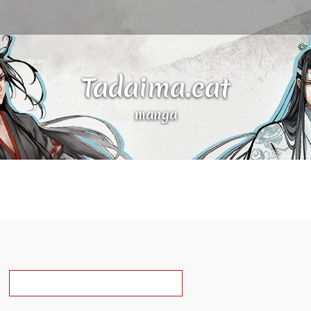
Tadaima.cat
manga
a