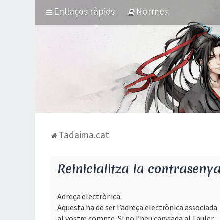
Enllaços ràpids
Normes
Tadaima.cat
Reinicialitza la contraseny
Adreça electrònica:
Aquesta ha de ser l’adreça electrònica associada
al vostre compte. Si no l’heu canviada al Tauler