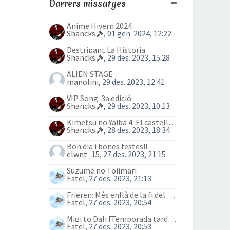
Darrers missatges
Anime Hivern 2024
Shancks
, 01 gen. 2024, 12:22
Destripant La Historia
Shancks
, 29 des. 2023, 15:28
ALIEN STAGE
manolini
, 29 des. 2023, 12:41
VIP Song: 3a edició
Shancks
, 29 des. 2023, 10:13
Kimetsu no Yaiba 4: El castell Infinit
Shancks
, 28 des. 2023, 18:34
Bon dia i bones festes!!
elwnt_15
, 27 des. 2023, 21:15
Suzume no Tojimari
Estel
, 27 des. 2023, 21:13
Frieren: Més enllà de la fi del viatge (anime)
Estel
, 27 des. 2023, 20:54
Migi to Dali [Temporada tardor 2023]
Estel
, 27 des. 2023, 20:53