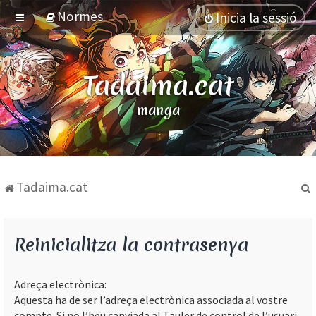
Normes
Inicia la sessió
Tadaima.cat
manga
Tadaima.cat
Reinicialitza la contrasenya
Adreça electrònica:
Aquesta ha de ser l’adreça electrònica associada al vostre
compte. Si no l’heu canviada al Tauler de control de l’usuari,