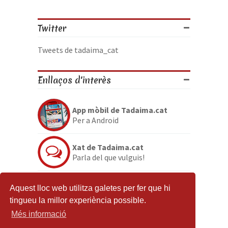
Twitter
Tweets de tadaima_cat
Enllaços d'interès
App mòbil de Tadaima.cat
Per a Android
Xat de Tadaima.cat
Parla del que vulguis!
Discord de Tadaima.cat
Aquest lloc web utilitza galetes per fer que hi
Per si no en tenies prou
tingueu la millor experiència possible.
Més informació