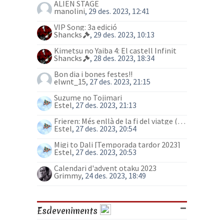
ALIEN STAGE
manolini
, 29 des. 2023, 12:41
VIP Song: 3a edició
Shancks
, 29 des. 2023, 10:13
Kimetsu no Yaiba 4: El castell Infinit
Shancks
, 28 des. 2023, 18:34
Bon dia i bones festes!!
elwnt_15
, 27 des. 2023, 21:15
Suzume no Tojimari
Estel
, 27 des. 2023, 21:13
Frieren: Més enllà de la fi del viatge (anime)
Estel
, 27 des. 2023, 20:54
Migi to Dali [Temporada tardor 2023]
Estel
, 27 des. 2023, 20:53
Calendari d'advent otaku 2023
Grimmy
, 24 des. 2023, 18:49
Esdeveniments