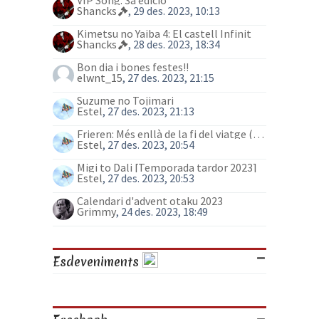
VIP Song: 3a edició
Shancks
, 29 des. 2023, 10:13
Kimetsu no Yaiba 4: El castell Infinit
Shancks
, 28 des. 2023, 18:34
Bon dia i bones festes!!
elwnt_15
, 27 des. 2023, 21:15
Suzume no Tojimari
Estel
, 27 des. 2023, 21:13
Frieren: Més enllà de la fi del viatge (anime)
Estel
, 27 des. 2023, 20:54
Migi to Dali [Temporada tardor 2023]
Estel
, 27 des. 2023, 20:53
Calendari d'advent otaku 2023
Grimmy
, 24 des. 2023, 18:49
Esdeveniments