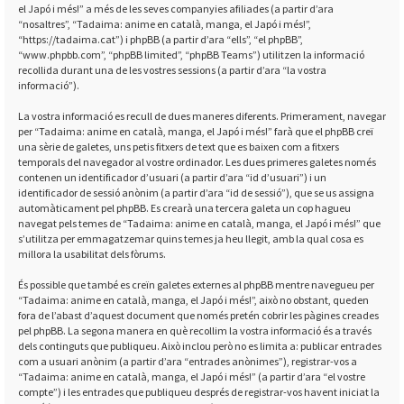
el Japó i més!” a més de les seves companyies afiliades (a partir d’ara
“nosaltres”, “Tadaima: anime en català, manga, el Japó i més!”,
“https://tadaima.cat”) i phpBB (a partir d’ara “ells”, “el phpBB”,
“www.phpbb.com”, “phpBB limited”, “phpBB Teams”) utilitzen la informació
recollida durant una de les vostres sessions (a partir d’ara “la vostra
informació”).
La vostra informació es recull de dues maneres diferents. Primerament, navegar
per “Tadaima: anime en català, manga, el Japó i més!” farà que el phpBB creï
una sèrie de galetes, uns petis fitxers de text que es baixen com a fitxers
temporals del navegador al vostre ordinador. Les dues primeres galetes només
contenen un identificador d’usuari (a partir d’ara “id d’usuari”) i un
identificador de sessió anònim (a partir d’ara “id de sessió”), que se us assigna
automàticament pel phpBB. Es crearà una tercera galeta un cop hagueu
navegat pels temes de “Tadaima: anime en català, manga, el Japó i més!” que
s’utilitza per emmagatzemar quins temes ja heu llegit, amb la qual cosa es
millora la usabilitat dels fòrums.
És possible que també es creïn galetes externes al phpBB mentre navegueu per
“Tadaima: anime en català, manga, el Japó i més!”, això no obstant, queden
fora de l’abast d’aquest document que només pretén cobrir les pàgines creades
pel phpBB. La segona manera en què recollim la vostra informació és a través
dels continguts que publiqueu. Això inclou però no es limita a: publicar entrades
com a usuari anònim (a partir d’ara “entrades anònimes”), registrar-vos a
“Tadaima: anime en català, manga, el Japó i més!” (a partir d’ara “el vostre
compte”) i les entrades que publiqueu després de registrar-vos havent iniciat la