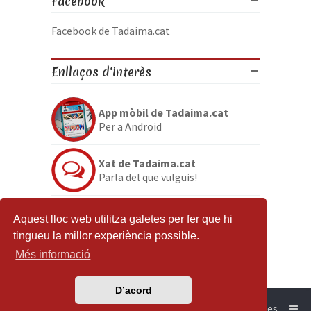
Facebook
Facebook de Tadaima.cat
Enllaços d'interès
App mòbil de Tadaima.cat
Per a Android
Xat de Tadaima.cat
Parla del que vulguis!
Discord de Tadaima.cat
Aquest lloc web utilitza galetes per fer que hi
Per si no en tenies prou
tingueu la millor experiència possible.
Més informació
D’acord
Tadaima.cat
Contacta amb nosaltres