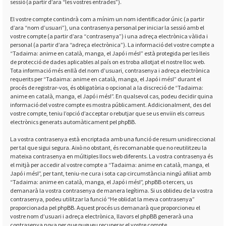
sessió (a partir d’ara “les vostres entrades”).
El vostre compte contindrà com a mínim un nom identificador únic (a partir
d’ara “nom d’usuari”), una contrasenya personal per iniciar la sessió amb el
vostre compte (a partir d’ara “contrasenya”) i una adreça electrònica vàlida i
personal (a partir d’ara “adreça electrònica”). La informació del vostre compte a
“Tadaima: anime en català, manga, el Japó i més!” està protegida per les lleis
de protecció de dades aplicables al país on es troba allotjat el nostre lloc web.
Tota informació més enllà del nom d’usuari, contrasenya i adreça electrònica
requerits per “Tadaima: anime en català, manga, el Japó i més!” durant el
procés de registrar-vos, és obligatòria o opcional a la discreció de “Tadaima:
anime en català, manga, el Japó i més!”. En qualsevol cas, podeu decidir quina
informació del vostre compte es mostra públicament. Addicionalment, des del
vostre compte, teniu l’opció d’acceptar o rebutjar que se us enviïn els correus
electrònics generats automàticament pel phpBB.
La vostra contrasenya està encriptada amb una funció de resum unidireccional
per tal que sigui segura. Això no obstant, és recomanable que no reutilitzeu la
mateixa contrasenya en múltiples llocs web diferents. La vostra contrasenya és
el mitjà per accedir al vostre compte a “Tadaima: anime en català, manga, el
Japó i més!”, per tant, teniu-ne cura i sota cap circumstància ningú afiliat amb
“Tadaima: anime en català, manga, el Japó i més!”, phpBB o tercers, us
demanarà la vostra contrasenya de manera legítima. Si us oblideu de la vostra
contrasenya, podeu utilitzar la funció “He oblidat la meva contrasenya”
proporcionada pel phpBB. Aquest procés us demanarà que proporcioneu el
vostre nom d’usuari i adreça electrònica, llavors el phpBB generarà una
contrasenya nova per que pugueu recuperar el vostre compte.