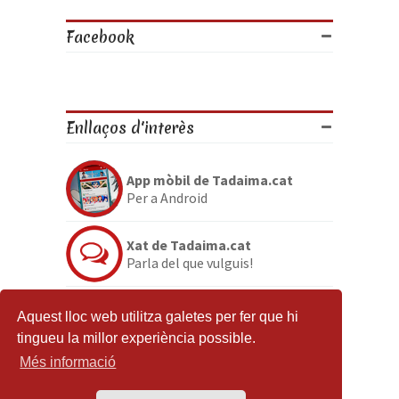
Facebook
Enllaços d'interès
App mòbil de Tadaima.cat
Per a Android
Xat de Tadaima.cat
Parla del que vulguis!
Discord de Tadaima.cat
Aquest lloc web utilitza galetes per fer que hi
Per si no en tenies prou
tingueu la millor experiència possible.
Més informació