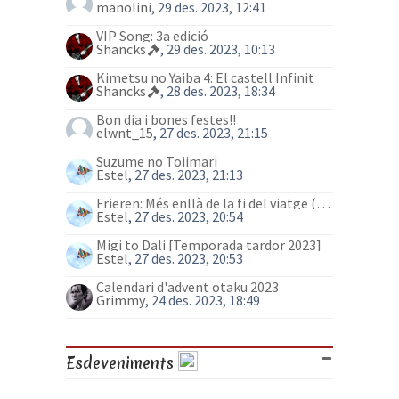
manolini
, 29 des. 2023, 12:41
VIP Song: 3a edició
Shancks
, 29 des. 2023, 10:13
Kimetsu no Yaiba 4: El castell Infinit
Shancks
, 28 des. 2023, 18:34
Bon dia i bones festes!!
elwnt_15
, 27 des. 2023, 21:15
Suzume no Tojimari
Estel
, 27 des. 2023, 21:13
Frieren: Més enllà de la fi del viatge (anime)
Estel
, 27 des. 2023, 20:54
Migi to Dali [Temporada tardor 2023]
Estel
, 27 des. 2023, 20:53
Calendari d'advent otaku 2023
Grimmy
, 24 des. 2023, 18:49
Esdeveniments