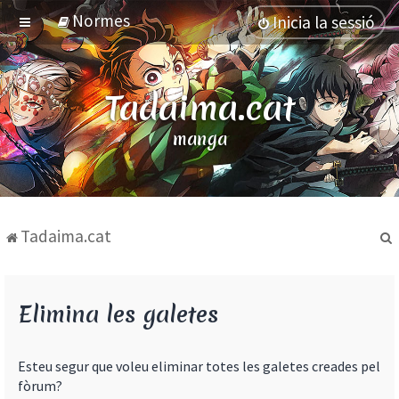
Normes
Inicia la sessió
Tadaima.cat
manga
Tadaima.cat
Elimina les galetes
Esteu segur que voleu eliminar totes les galetes creades pel
fòrum?