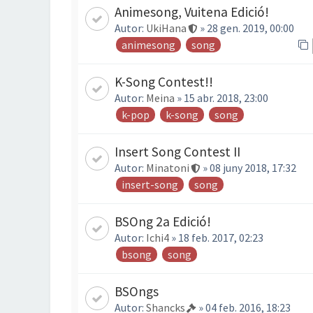
Animesong, Vuitena Edició!
Autor:
UkiHana
» 28 gen. 2019, 00:00
animesong
song
K-Song Contest!!
Autor:
Meina
» 15 abr. 2018, 23:00
k-pop
k-song
song
Insert Song Contest II
Autor:
Minatoni
» 08 juny 2018, 17:32
insert-song
song
BSOng 2a Edició!
Autor:
Ichi4
» 18 feb. 2017, 02:23
bsong
song
BSOngs
Autor:
Shancks
» 04 feb. 2016, 18:23