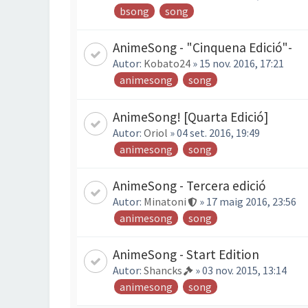
bsong
song
AnimeSong - "Cinquena Edició"-
Autor:
Kobato24
» 15 nov. 2016, 17:21
animesong
song
AnimeSong! [Quarta Edició]
Autor:
Oriol
» 04 set. 2016, 19:49
animesong
song
AnimeSong - Tercera edició
Autor:
Minatoni
» 17 maig 2016, 23:56
animesong
song
AnimeSong - Start Edition
Autor:
Shancks
» 03 nov. 2015, 13:14
animesong
song