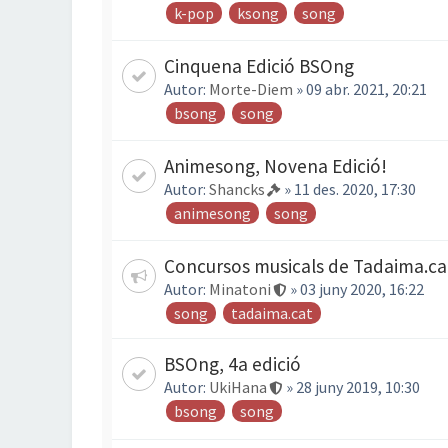
k-pop
ksong
song
Cinquena Edició BSOng
Autor:
Morte-Diem
» 09 abr. 2021, 20:21
bsong
song
Animesong, Novena Edició!
Autor:
Shancks
» 11 des. 2020, 17:30
animesong
song
Concursos musicals de Tadaima.ca
Autor:
Minatoni
» 03 juny 2020, 16:22
song
tadaima.cat
BSOng, 4a edició
Autor:
UkiHana
» 28 juny 2019, 10:30
bsong
song