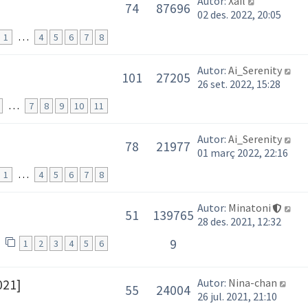
Autor:
Xail
74
87696
02 des. 2022, 20:05
…
1
4
5
6
7
8
Autor:
Ai_Serenity
101
27205
26 set. 2022, 15:28
…
7
8
9
10
11
Autor:
Ai_Serenity
78
21977
01 març 2022, 22:16
…
1
4
5
6
7
8
Autor:
Minatoni
51
139765
28 des. 2021, 12:32
9
1
2
3
4
5
6
Autor:
Nina-chan
021]
55
24004
26 jul. 2021, 21:10