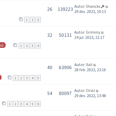
Autor:
Shancks
26
139223
29 des. 2023, 10:13
1
2
3
Autor:
Grimmy
32
50131
24 jul. 2023, 21:17
pó
1
2
3
4
Autor:
Xail
40
63906
28 feb. 2023, 23:16
1
2
3
4
5
Autor:
Oriol
54
80097
29 des. 2022, 13:48
1
2
3
4
5
6