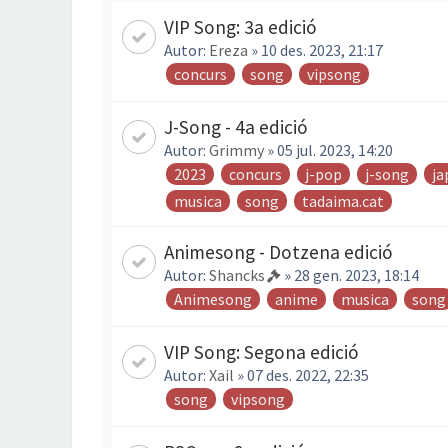
VIP Song: 3a edició
Autor:
Ereza
» 10 des. 2023, 21:17
concurs
song
vipsong
J-Song - 4a edició
Autor:
Grimmy
» 05 jul. 2023, 14:20
2023
concurs
j-pop
j-song
ja
musica
song
tadaima.cat
Animesong - Dotzena edició
Autor:
Shancks
» 28 gen. 2023, 18:14
Animesong
anime
musica
song
VIP Song: Segona edició
Autor:
Xail
» 07 des. 2022, 22:35
song
vipsong