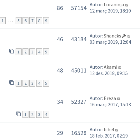
Autor:
Loraninja
86
57154
12 març 2019, 18:10
…
1
5
6
7
8
9
Autor:
Shancks
46
43184
03 març 2019, 12:04
1
2
3
4
5
Autor:
Akami
48
45011
12 des. 2018, 09:15
1
2
3
4
5
Autor:
Ereza
34
52327
16 març 2017, 15:13
1
2
3
4
Autor:
Ichi4
29
16528
18 feb. 2017, 02:19