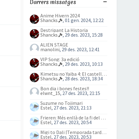
Darrers missatges
Anime Hivern 2024
Shancks
, 01 gen. 2024, 12:22
Destripant La Historia
Shancks
, 29 des. 2023, 15:28
ALIEN STAGE
manolini
, 29 des. 2023, 12:41
VIP Song: 3a edició
Shancks
, 29 des. 2023, 10:13
Kimetsu no Yaiba 4: El castell Infinit
Shancks
, 28 des. 2023, 18:34
Bon dia i bones festes!!
elwnt_15
, 27 des. 2023, 21:15
Suzume no Tojimari
Estel
, 27 des. 2023, 21:13
Frieren: Més enllà de la fi del viatge (anime)
Estel
, 27 des. 2023, 20:54
Migi to Dali [Temporada tardor 2023]
Estel
, 27 des. 2023, 20:53