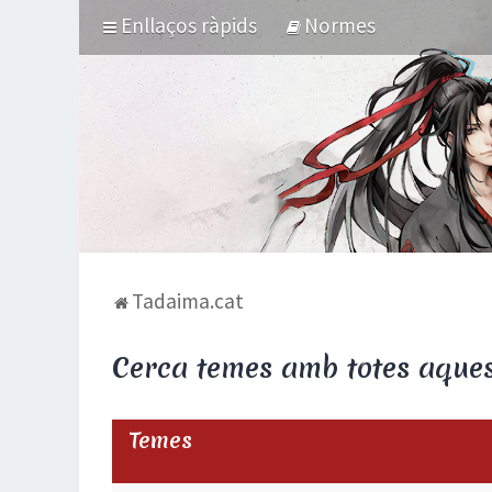
Enllaços ràpids
Normes
Tadaima.cat
Cerca temes amb totes aques
Temes