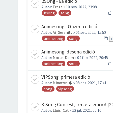
BSOng - 6a edició
Autor:
Ereza
» 10 nov. 2022, 23:08
bsong
song
Animesong - Onzena edició
Autor:
Ai_Serenity
» 01 set. 2022, 15:52
animesong
song
1
Animesong, desena edició
Autor:
Morte-Diem
» 04 feb. 2022, 20:45
animesong
song
VIPSong: primera edició
Autor:
Minatoni
» 08 des. 2021, 17:41
song
vipsong
K-Song Contest, tercera edició! [2
Autor:
Lluis_Cat
» 12 jul. 2021, 00:10