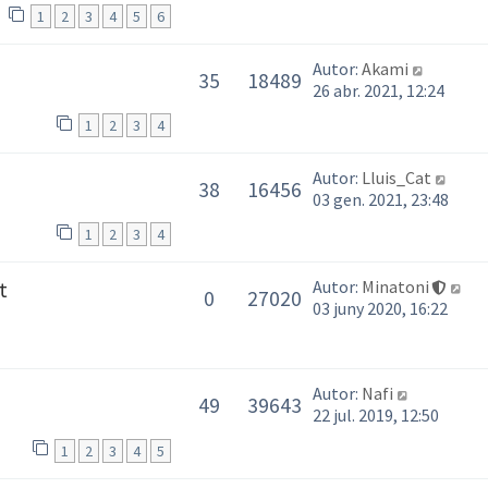
1
2
3
4
5
6
Autor:
Akami
35
18489
26 abr. 2021, 12:24
1
2
3
4
Autor:
Lluis_Cat
38
16456
03 gen. 2021, 23:48
1
2
3
4
Autor:
Minatoni
t
0
27020
03 juny 2020, 16:22
Autor:
Nafi
49
39643
22 jul. 2019, 12:50
1
2
3
4
5