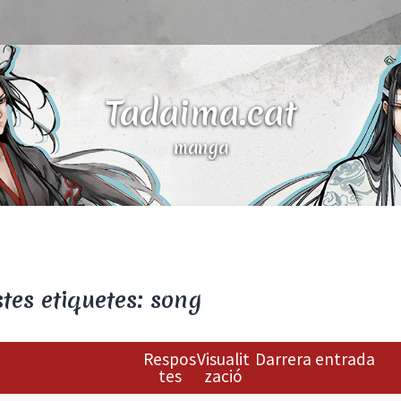
Tadaima.cat
manga
tes etiquetes: song
Respos
Visualit
Darrera entrada
tes
zació