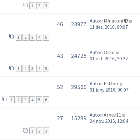
1
2
3
Autor:
Minatoni
46
23977
11 des. 2016, 00:07
1
2
3
4
5
Autor:
Oriol
43
24725
01 oct. 2016, 20:22
1
2
3
4
5
Autor:
Esthor
52
29566
01 juny 2016, 00:07
1
2
3
4
5
6
Autor:
Arnau11
27
15289
24 nov. 2015, 12:04
1
2
3