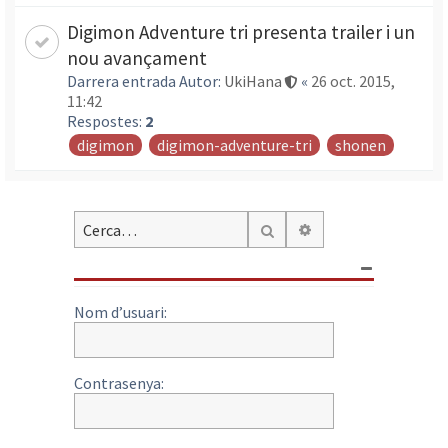
Digimon Adventure tri presenta trailer i un
nou avançament
Darrera entrada Autor:
UkiHana
«
26 oct. 2015,
11:42
Respostes:
2
digimon
digimon-adventure-tri
shonen
Cerca avançada
Cerca
Nom d’usuari:
Contrasenya: