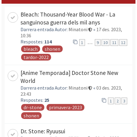
Bleach: Thousand-Year Blood War - La
sanguinosa guerra dels mil anys
Darrera entrada Autor:
Minatoni
«
17 des. 2023,
10:36
Respostes:
114
…
1
9
10
11
12
bleach
shonen
tardor-2022
[Anime Temporada] Doctor Stone New
World
Darrera entrada Autor:
Minatoni
«
03 des. 2023,
23:43
Respostes:
25
1
2
3
dr-stone
primavera-2023
shonen
Dr. Stone: Ryuusui