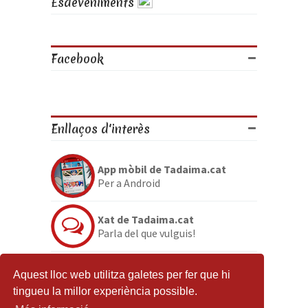
Esdeveniments
Facebook
Enllaços d'interès
App mòbil de Tadaima.cat
Per a Android
Xat de Tadaima.cat
Parla del que vulguis!
Discord de Tadaima.cat
Aquest lloc web utilitza galetes per fer que hi
Per si no en tenies prou
tingueu la millor experiència possible.