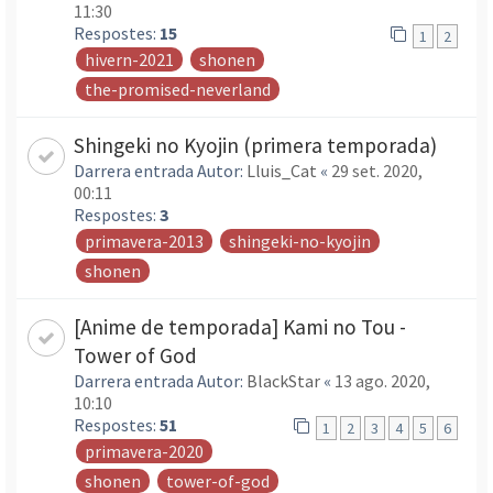
11:30
Respostes:
15
1
2
hivern-2021
shonen
the-promised-neverland
Shingeki no Kyojin (primera temporada)
Darrera entrada Autor:
Lluis_Cat
«
29 set. 2020,
00:11
Respostes:
3
primavera-2013
shingeki-no-kyojin
shonen
[Anime de temporada] Kami no Tou -
Tower of God
Darrera entrada Autor:
BlackStar
«
13 ago. 2020,
10:10
Respostes:
51
1
2
3
4
5
6
primavera-2020
shonen
tower-of-god