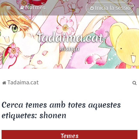
Normes
Inicia la sessió
Tadaima.cat
el Japó
manga
Tadaima.cat
Cerca temes amb totes aquestes
etiquetes: shonen
Temes