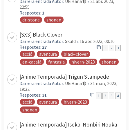
Darrera entrada Autor:
UkiHana
«
21 abr. 2023,
22:55
Respostes:
1
dr-stone
shonen
[SX3] Black Clover
Darrera entrada Autor:
Skuld
«
16 abr. 2023, 00:10
Respostes:
27
1
2
3
acció
aventura
black-clover
en-català
fantasia
hivern-2023
shonen
[Anime Temporada] Trigun Stampede
Darrera entrada Autor:
UkiHana
«
31 març 2023,
19:32
Respostes:
31
1
2
3
4
acció
aventura
hivern-2023
shonen
[Anime Temporada] Isekai Nonbiri Nouka