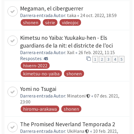
Megaman, el ciberguerrer
Darrera entrada Autor:
taka
«
24 oct. 2022, 18:59
shonen
sèrie
videojoc
Kimetsu no Yaiba: Yuukaku-hen - Els
guardians de la nit: el districte de l'oci
Darrera entrada Autor:
Xail
«
26 feb. 2022, 11:15
Respostes:
45
1
2
3
4
5
hivern-2022
kimetsu-no-yaiba
shonen
Yomi no Tsugai
Darrera entrada Autor:
Minatoni
«
07 des. 2021,
23:00
hiromu-arakawa
shonen
The Promised Neverland Temporada 2
Darrera entrada Autor:
UkiHana
«
10 feb. 2021,