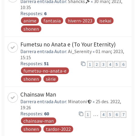
Darrera entrada Autor:
Shancks
«
30 març 2023,
10:35
Respostes:
6
anime
fantasia
hivern-2023
isekai
shonen
Fumetsu no Anata e (To Your Eternity)
Darrera entrada Autor:
Ai_Serenity
«
01 març 2023,
15:15
Respostes:
51
1
2
3
4
5
6
fumetsu-no-anata-e
shonen
sèrie
Chainsaw Man
Darrera entrada Autor:
Minatoni
«
25 des. 2022,
19:26
Respostes:
60
…
1
4
5
6
7
chainsaw-man
shonen
tardor-2022