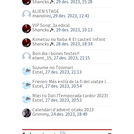
Shancks
, 29 des. 2023, 15:28
ALIEN STAGE
manolini
, 29 des. 2023, 12:41
VIP Song: 3a edició
Shancks
, 29 des. 2023, 10:13
Kimetsu no Yaiba 4: El castell Infinit
Shancks
, 28 des. 2023, 18:34
Bon dia i bones festes!!
elwnt_15
, 27 des. 2023, 21:15
Suzume no Tojimari
Estel
, 27 des. 2023, 21:13
Frieren: Més enllà de la fi del viatge (anime)
Estel
, 27 des. 2023, 20:54
Migi to Dali [Temporada tardor 2023]
Estel
, 27 des. 2023, 20:53
Calendari d'advent otaku 2023
Grimmy
, 24 des. 2023, 18:49