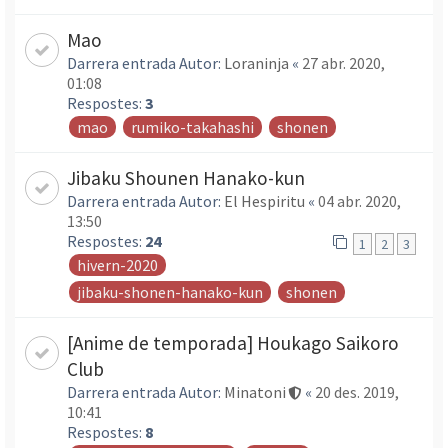
Mao
Darrera entrada Autor:
Loraninja
«
27 abr. 2020,
01:08
Respostes:
3
mao
rumiko-takahashi
shonen
Jibaku Shounen Hanako-kun
Darrera entrada Autor:
El Hespiritu
«
04 abr. 2020,
13:50
Respostes:
24
1
2
3
hivern-2020
jibaku-shonen-hanako-kun
shonen
[Anime de temporada] Houkago Saikoro
Club
Darrera entrada Autor:
Minatoni
«
20 des. 2019,
10:41
Respostes:
8