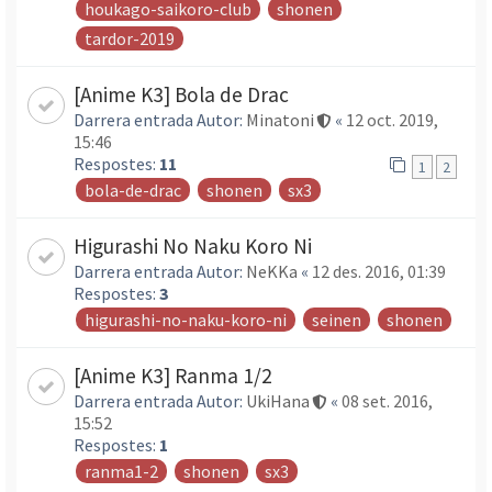
houkago-saikoro-club
shonen
tardor-2019
[Anime K3] Bola de Drac
Darrera entrada Autor:
Minatoni
«
12 oct. 2019,
15:46
Respostes:
11
1
2
bola-de-drac
shonen
sx3
Higurashi No Naku Koro Ni
Darrera entrada Autor:
NeKKa
«
12 des. 2016, 01:39
Respostes:
3
higurashi-no-naku-koro-ni
seinen
shonen
[Anime K3] Ranma 1/2
Darrera entrada Autor:
UkiHana
«
08 set. 2016,
15:52
Respostes:
1
ranma1-2
shonen
sx3