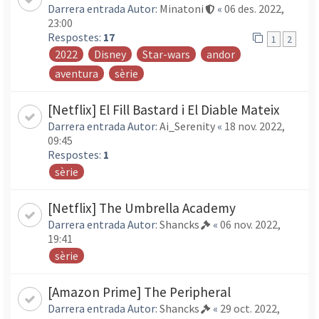
Darrera entrada Autor:
Minatoni
«
06 des. 2022,
23:00
Respostes:
17
1
2
2022
Disney
Star-wars
andor
aventura
sèrie
[Netflix] El Fill Bastard i El Diable Mateix
Darrera entrada Autor:
Ai_Serenity
«
18 nov. 2022,
09:45
Respostes:
1
sèrie
[Netflix] The Umbrella Academy
Darrera entrada Autor:
Shancks
«
06 nov. 2022,
19:41
sèrie
[Amazon Prime] The Peripheral
Darrera entrada Autor:
Shancks
«
29 oct. 2022,