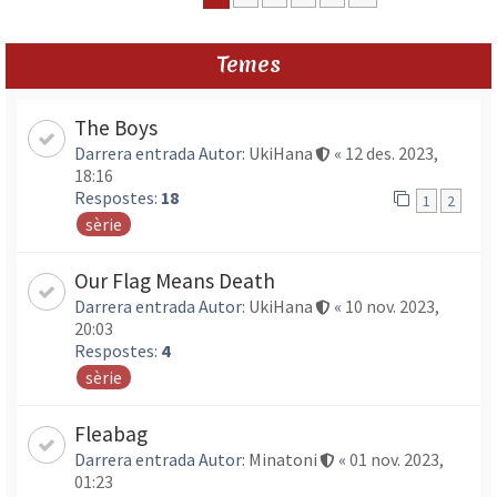
Temes
The Boys
Darrera entrada Autor:
UkiHana
«
12 des. 2023,
18:16
Respostes:
18
1
2
sèrie
Our Flag Means Death
Darrera entrada Autor:
UkiHana
«
10 nov. 2023,
20:03
Respostes:
4
sèrie
Fleabag
Darrera entrada Autor:
Minatoni
«
01 nov. 2023,
01:23