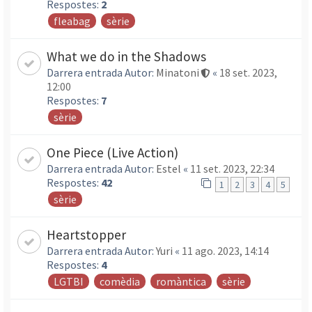
Respostes:
2
fleabag
sèrie
What we do in the Shadows
Darrera entrada Autor:
Minatoni
«
18 set. 2023,
12:00
Respostes:
7
sèrie
One Piece (Live Action)
Darrera entrada Autor:
Estel
«
11 set. 2023, 22:34
Respostes:
42
1
2
3
4
5
sèrie
Heartstopper
Darrera entrada Autor:
Yuri
«
11 ago. 2023, 14:14
Respostes:
4
LGTBI
comèdia
romàntica
sèrie