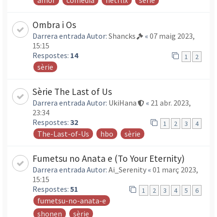
amor
comèdia
netflix
sèrie
Ombra i Os
Darrera entrada Autor:
Shancks
«
07 maig 2023,
15:15
Respostes:
14
1
2
sèrie
Sèrie The Last of Us
Darrera entrada Autor:
UkiHana
«
21 abr. 2023,
23:34
Respostes:
32
1
2
3
4
The-Last-of-Us
hbo
sèrie
Fumetsu no Anata e (To Your Eternity)
Darrera entrada Autor:
Ai_Serenity
«
01 març 2023,
15:15
Respostes:
51
1
2
3
4
5
6
fumetsu-no-anata-e
shonen
sèrie