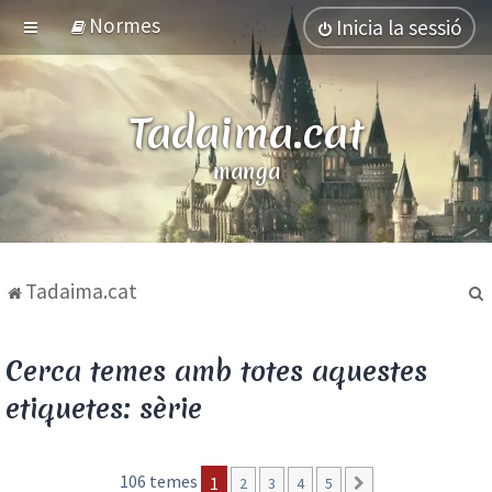
Normes
Inicia la sessió
Tadaima.cat
manga
Tadaima.cat
Cerca temes amb totes aquestes
etiquetes: sèrie
106 temes
1
2
3
4
5
Següent