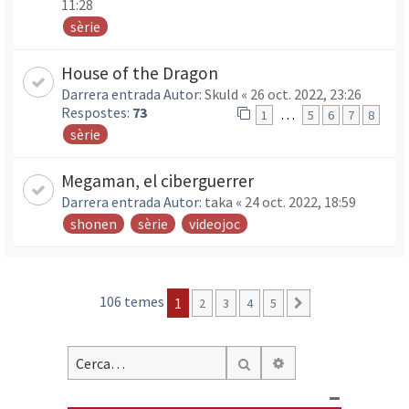
11:28
sèrie
House of the Dragon
Darrera entrada Autor:
Skuld
«
26 oct. 2022, 23:26
Respostes:
73
…
1
5
6
7
8
sèrie
Megaman, el ciberguerrer
Darrera entrada Autor:
taka
«
24 oct. 2022, 18:59
shonen
sèrie
videojoc
106 temes
1
2
3
4
5
Següent
Cerca avançada
Cerca