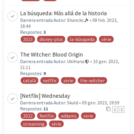
La búsqueda: Más allá de la historia
Darrera entrada Autor:
Shancks
«
08 feb. 2023,
18:44
Respostes:
3
2023
disney-plus
la-búsqueda
sèrie
The Witcher: Blood Origin
Darrera entrada Autor:
UkiHana
«
10 gen. 2023,
21:11
Respostes:
9
català
netflix
sèrie
the-witcher
[Netflix] Wednesday
Darrera entrada Autor:
Skuld
«
09 gen. 2023, 19:59
Respostes:
11
1
2
2022
Netflix
addams
serie
streaming
sèrie