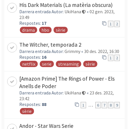
His Dark Materials (La matèria obscura)
Darrera entrada Autor:
UkiHana
«
02 gen. 2023,
23:49
Respostes:
17
1
2
drama
hbo
sèrie
The Witcher, temporada 2
Darrera entrada Autor:
Grimmy
«
30 des. 2022, 16:30
Respostes:
16
1
2
netflix
serie
streaming
sèrie
[Amazon Prime] The Rings of Power - Els
Anells de Poder
Darrera entrada Autor:
UkiHana
«
23 des. 2022,
23:42
Respostes:
88
…
1
6
7
8
9
sèrie
Andor - Star Wars Serie