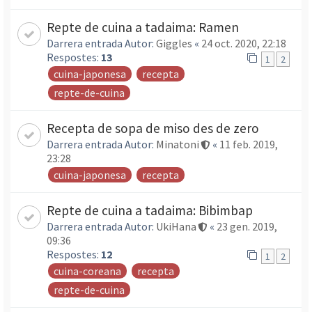
Repte de cuina a tadaima: Ramen
Darrera entrada Autor:
Giggles
«
24 oct. 2020, 22:18
Respostes:
13
1
2
cuina-japonesa
recepta
repte-de-cuina
Recepta de sopa de miso des de zero
Darrera entrada Autor:
Minatoni
«
11 feb. 2019,
23:28
cuina-japonesa
recepta
Repte de cuina a tadaima: Bibimbap
Darrera entrada Autor:
UkiHana
«
23 gen. 2019,
09:36
Respostes:
12
1
2
cuina-coreana
recepta
repte-de-cuina