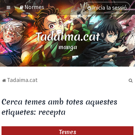
Normes
Inicia la sessió
Tadaima.cat
manga
Tadaima.cat
Cerca temes amb totes aquestes
etiquetes: recepta
Temes