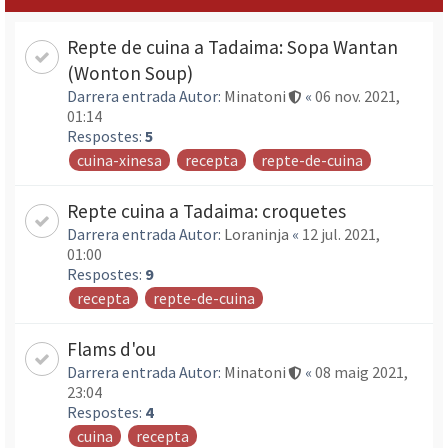
Repte de cuina a Tadaima: Sopa Wantan
(Wonton Soup)
Darrera entrada Autor:
Minatoni
«
06 nov. 2021,
01:14
Respostes:
5
cuina-xinesa
recepta
repte-de-cuina
Repte cuina a Tadaima: croquetes
Darrera entrada Autor:
Loraninja
«
12 jul. 2021,
01:00
Respostes:
9
recepta
repte-de-cuina
Flams d'ou
Darrera entrada Autor:
Minatoni
«
08 maig 2021,
23:04
Respostes:
4
cuina
recepta