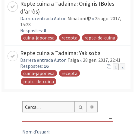
Repte cuina a Tadaima: Onigiris (Boles
d'arròs)
Darrera entrada Autor:
Minatoni
«
25 ago. 2017,
15:28
Respostes:
8
cuina-japonesa
recepta
repte-de-cuina
Repte cuina a Tadaima: Yakisoba
Darrera entrada Autor:
Taiga
«
28 gen. 2017, 22:41
Respostes:
16
1
2
cuina-japonesa
recepta
repte-de-cuina
Cerca avançada
Cerca
Nom d’usuari: