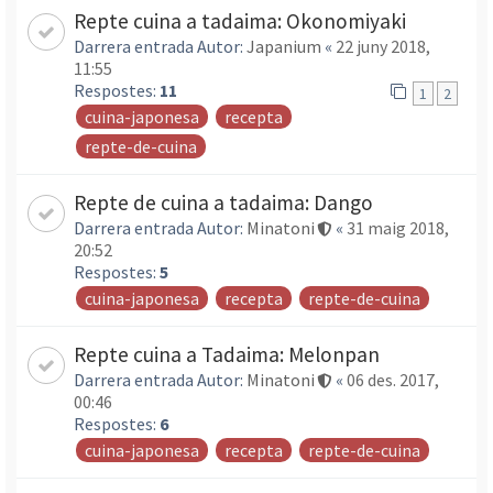
Repte cuina a tadaima: Okonomiyaki
Darrera entrada Autor:
Japanium
«
22 juny 2018,
11:55
Respostes:
11
1
2
cuina-japonesa
recepta
repte-de-cuina
Repte de cuina a tadaima: Dango
Darrera entrada Autor:
Minatoni
«
31 maig 2018,
20:52
Respostes:
5
cuina-japonesa
recepta
repte-de-cuina
Repte cuina a Tadaima: Melonpan
Darrera entrada Autor:
Minatoni
«
06 des. 2017,
00:46
Respostes:
6
cuina-japonesa
recepta
repte-de-cuina