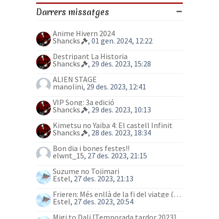
Darrers missatges
Anime Hivern 2024
Shancks
, 01 gen. 2024, 12:22
Destripant La Historia
Shancks
, 29 des. 2023, 15:28
ALIEN STAGE
manolini
, 29 des. 2023, 12:41
VIP Song: 3a edició
Shancks
, 29 des. 2023, 10:13
Kimetsu no Yaiba 4: El castell Infinit
Shancks
, 28 des. 2023, 18:34
Bon dia i bones festes!!
elwnt_15
, 27 des. 2023, 21:15
Suzume no Tojimari
Estel
, 27 des. 2023, 21:13
Frieren: Més enllà de la fi del viatge (anime)
Estel
, 27 des. 2023, 20:54
Migi to Dali [Temporada tardor 2023]