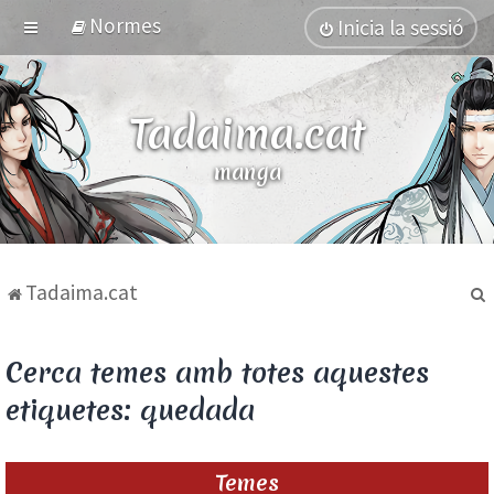
Normes
Inicia la sessió
Tadaima.cat
manga
Tadaima.cat
Cerca temes amb totes aquestes
etiquetes: quedada
Temes