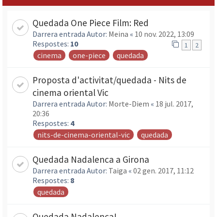
Quedada One Piece Film: Red
Darrera entrada Autor:
Meina
«
10 nov. 2022, 13:09
Respostes:
10
1
2
cinema
one-piece
quedada
Proposta d'activitat/quedada - Nits de
cinema oriental Vic
Darrera entrada Autor:
Morte-Diem
«
18 jul. 2017,
20:36
Respostes:
4
nits-de-cinema-oriental-vic
quedada
Quedada Nadalenca a Girona
Darrera entrada Autor:
Taiga
«
02 gen. 2017, 11:12
Respostes:
8
quedada
Quedada Nadalenca!