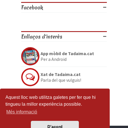
Facebook
Enllaços d'interès
App mòbil de Tadaima.cat
Per a Android
Xat de Tadaima.cat
Parla del que vulguis!
Discord de Tadaima.cat
Aquest lloc web utilitza galetes per fer que hi
Per si no en tenies prou
tingueu la millor experiència possible.
Més informació
D’acord