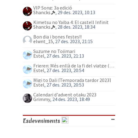
VIP Song: 3a edició
Shancks
, 29 des. 2023, 10:13
Kimetsu no Yaiba 4: El castell Infinit
Shancks
, 28 des. 2023, 18:34
Bon dia i bones festes!!
elwnt_15
, 27 des. 2023, 21:15
Suzume no Tojimari
Estel
, 27 des. 2023, 21:13
Frieren: Més enllà de la fi del viatge (anime)
Estel
, 27 des. 2023, 20:54
Migi to Dali [Temporada tardor 2023]
Estel
, 27 des. 2023, 20:53
Calendari d'advent otaku 2023
Grimmy
, 24 des. 2023, 18:49
Esdeveniments