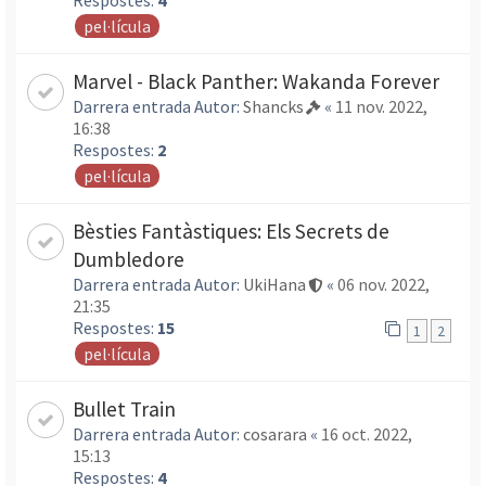
Respostes:
4
pel·lícula
Marvel - Black Panther: Wakanda Forever
Darrera entrada Autor:
Shancks
«
11 nov. 2022,
16:38
Respostes:
2
pel·lícula
Bèsties Fantàstiques: Els Secrets de
Dumbledore
Darrera entrada Autor:
UkiHana
«
06 nov. 2022,
21:35
Respostes:
15
1
2
pel·lícula
Bullet Train
Darrera entrada Autor:
cosarara
«
16 oct. 2022,
15:13
Respostes:
4