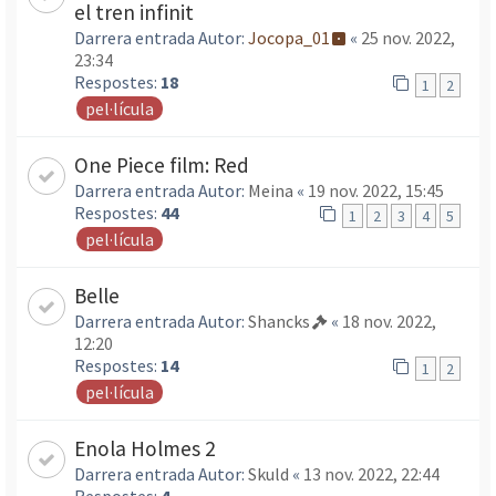
el tren infinit
Darrera entrada Autor:
Jocopa_01
«
25 nov. 2022,
23:34
Respostes:
18
1
2
pel·lícula
One Piece film: Red
Darrera entrada Autor:
Meina
«
19 nov. 2022, 15:45
Respostes:
44
1
2
3
4
5
pel·lícula
Belle
Darrera entrada Autor:
Shancks
«
18 nov. 2022,
12:20
Respostes:
14
1
2
pel·lícula
Enola Holmes 2
Darrera entrada Autor:
Skuld
«
13 nov. 2022, 22:44