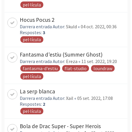
pel·lícula
Hocus Pocus 2
Darrera entrada Autor:
Skuld
«
04 oct. 2022, 00:36
Respostes:
3
pel·lícula
Fantasma d'estiu (Summer Ghost)
Darrera entrada Autor:
Ereza
«
11 set. 2022, 19:20
fantasma-d'estiu
flat-studio
loundraw
pel·lícula
La serp blanca
Darrera entrada Autor:
Xail
«
05 set. 2022, 17:08
Respostes:
2
pel·lícula
Bola de Drac Super - Super Herois