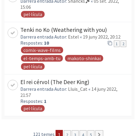
Darrera entrada Autor:
Shancks
«
05 set. 2022,
15:06
pel·lícula
Tenki no Ko (Weathering with you)
Darrera entrada Autor:
Estel
«
19 juny 2022, 20:12
Respostes:
10
1
2
comix-wave-films
el-temps-amb-tu
makoto-shinkai
pel·lícula
El rei cérvol (The Deer King)
Darrera entrada Autor:
Lluis_Cat
«
14 juny 2022,
21:57
Respostes:
1
pel·lícula
121 temes
1
2
3
4
5
Següent