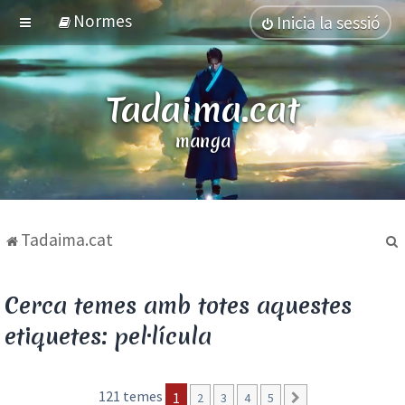
Normes
Inicia la sessió
Tadaima.cat
manga
Tadaima.cat
Cerca temes amb totes aquestes
etiquetes: pel·lícula
121 temes
1
2
3
4
5
Següent