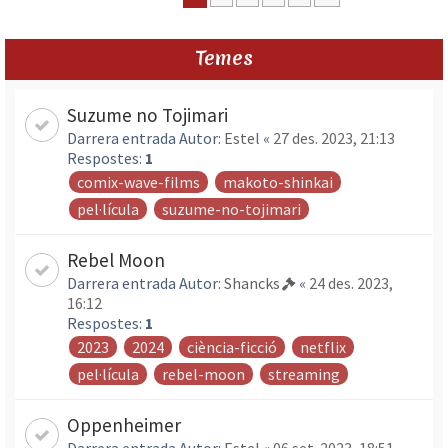
Temes
Suzume no Tojimari
Darrera entrada Autor:
Estel
«
27 des. 2023, 21:13
Respostes:
1
comix-wave-films
makoto-shinkai
pel·lícula
suzume-no-tojimari
Rebel Moon
Darrera entrada Autor:
Shancks
«
24 des. 2023,
16:12
Respostes:
1
2023
2024
ciència-ficció
netflix
pel·lícula
rebel-moon
streaming
Oppenheimer