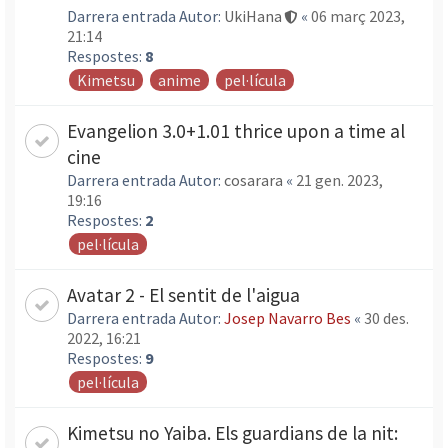
Darrera entrada Autor:
UkiHana
«
06 març 2023,
21:14
Respostes:
8
Kimetsu
anime
pel·lícula
Evangelion 3.0+1.01 thrice upon a time al
cine
Darrera entrada Autor:
cosarara
«
21 gen. 2023,
19:16
Respostes:
2
pel·lícula
Avatar 2 - El sentit de l'aigua
Darrera entrada Autor:
Josep Navarro Bes
«
30 des.
2022, 16:21
Respostes:
9
pel·lícula
Kimetsu no Yaiba. Els guardians de la nit: