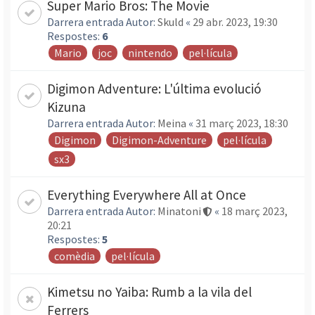
Super Mario Bros: The Movie
Darrera entrada Autor:
Skuld
«
29 abr. 2023, 19:30
Respostes:
6
Mario
joc
nintendo
pel·lícula
Digimon Adventure: L'última evolució
Kizuna
Darrera entrada Autor:
Meina
«
31 març 2023, 18:30
Digimon
Digimon-Adventure
pel·lícula
sx3
Everything Everywhere All at Once
Darrera entrada Autor:
Minatoni
«
18 març 2023,
20:21
Respostes:
5
comèdia
pel·lícula
Kimetsu no Yaiba: Rumb a la vila del
Ferrers