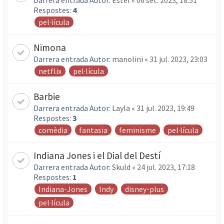
Darrera entrada Autor:
Estel
«
06 set. 2023, 18:51
Respostes:
4
pel·lícula
Nimona
Darrera entrada Autor:
manolini
«
31 jul. 2023, 23:03
netflix
pel·lícula
Barbie
Darrera entrada Autor:
Layla
«
31 jul. 2023, 19:49
Respostes:
3
comèdia
fantasia
feminisme
pel·lícula
Indiana Jones i el Dial del Destí
Darrera entrada Autor:
Skuld
«
24 jul. 2023, 17:18
Respostes:
1
Indiana-Jones
Indy
disney-plus
pel·lícula