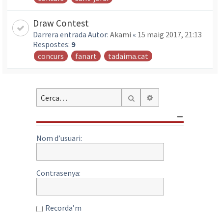
Draw Contest
Darrera entrada Autor:
Akami
«
15 maig 2017, 21:13
Respostes:
9
concurs
fanart
tadaima.cat
Cerca avançada
Cerca
Nom d’usuari:
Contrasenya:
Recorda’m