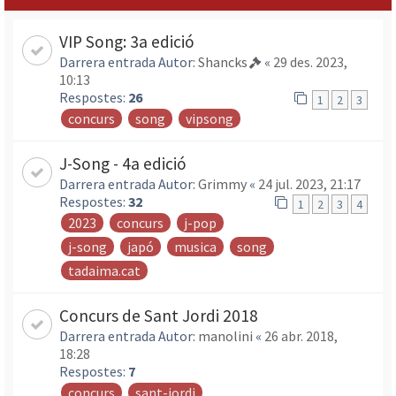
VIP Song: 3a edició
Darrera entrada Autor:
Shancks
«
29 des. 2023,
10:13
Respostes:
26
1
2
3
concurs
song
vipsong
J-Song - 4a edició
Darrera entrada Autor:
Grimmy
«
24 jul. 2023, 21:17
Respostes:
32
1
2
3
4
2023
concurs
j-pop
j-song
japó
musica
song
tadaima.cat
Concurs de Sant Jordi 2018
Darrera entrada Autor:
manolini
«
26 abr. 2018,
18:28
Respostes:
7
concurs
sant-jordi