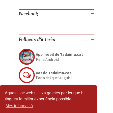
Facebook
Enllaços d'interès
App mòbil de Tadaima.cat
Per a Android
Xat de Tadaima.cat
Parla del que vulguis!
Discord de Tadaima.cat
Aquest lloc web utilitza galetes per fer que hi
Per si no en tenies prou
tingueu la millor experiència possible.
Més informació