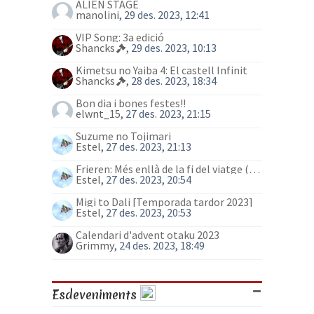
ALIEN STAGE
manolini
, 29 des. 2023, 12:41
VIP Song: 3a edició
Shancks
, 29 des. 2023, 10:13
Kimetsu no Yaiba 4: El castell Infinit
Shancks
, 28 des. 2023, 18:34
Bon dia i bones festes!!
elwnt_15
, 27 des. 2023, 21:15
Suzume no Tojimari
Estel
, 27 des. 2023, 21:13
Frieren: Més enllà de la fi del viatge (anime)
Estel
, 27 des. 2023, 20:54
Migi to Dali [Temporada tardor 2023]
Estel
, 27 des. 2023, 20:53
Calendari d'advent otaku 2023
Grimmy
, 24 des. 2023, 18:49
Esdeveniments