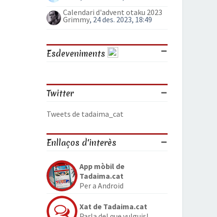
Calendari d'advent otaku 2023
Grimmy
, 24 des. 2023, 18:49
Esdeveniments
Twitter
Tweets de tadaima_cat
Enllaços d'interès
App mòbil de
Tadaima.cat
Per a Android
Xat de Tadaima.cat
Parla del que vulguis!