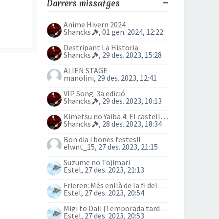
Darrers missatges
Anime Hivern 2024
Shancks
, 01 gen. 2024, 12:22
Destripant La Historia
Shancks
, 29 des. 2023, 15:28
ALIEN STAGE
manolini
, 29 des. 2023, 12:41
VIP Song: 3a edició
Shancks
, 29 des. 2023, 10:13
Kimetsu no Yaiba 4: El castell Infinit
Shancks
, 28 des. 2023, 18:34
Bon dia i bones festes!!
elwnt_15
, 27 des. 2023, 21:15
Suzume no Tojimari
Estel
, 27 des. 2023, 21:13
Frieren: Més enllà de la fi del viatge (anime)
Estel
, 27 des. 2023, 20:54
Migi to Dali [Temporada tardor 2023]
Estel
, 27 des. 2023, 20:53