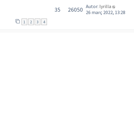
Autor:
lyrilla
35
26050
26 març 2022, 13:28
1
2
3
4