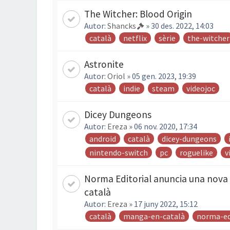
The Witcher: Blood Origin
Autor:
Shancks
» 30 des. 2022, 14:03
català
netflix
sèrie
the-witcher
Astronite
Autor:
Oriol
» 05 gen. 2023, 19:39
català
indie
steam
videojoc
Dicey Dungeons
Autor:
Ereza
» 06 nov. 2020, 17:34
android
català
dicey-dungeons
nintendo-switch
pc
roguelike
v
Norma Editorial anuncia una nova 
català
Autor:
Ereza
» 17 juny 2022, 15:12
català
manga-en-català
norma-ed