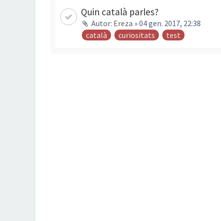
Quin català parles?
Autor:
Ereza
» 04 gen. 2017, 22:38
català
curiositats
test