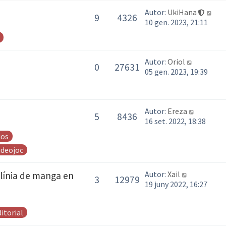
Autor:
UkiHana
9
4326
10 gen. 2023, 21:11
Autor:
Oriol
0
27631
05 gen. 2023, 19:39
Autor:
Ereza
5
8436
16 set. 2022, 18:38
ios
ideojoc
Autor:
Xail
línia de manga en
3
12979
19 juny 2022, 16:27
itorial