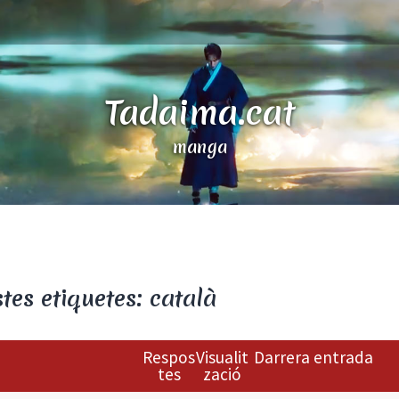
Tadaima.cat
manga
es etiquetes: català
Respos
Visualit
Darrera entrada
tes
zació