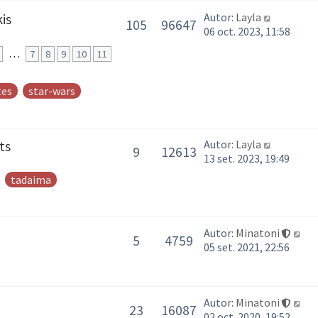
Autor:
Layla
is
105
96647
06 oct. 2023, 11:58
…
7
8
9
10
11
tes
star-wars
Autor:
Layla
ts
9
12613
13 set. 2023, 19:49
tadaima
Autor:
Minatoni
5
4759
05 set. 2021, 22:56
Autor:
Minatoni
23
16087
02 oct. 2020, 19:52