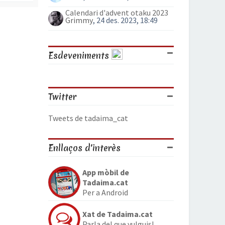
Calendari d'advent otaku 2023
Grimmy
, 24 des. 2023, 18:49
Esdeveniments
Twitter
Tweets de tadaima_cat
Enllaços d'interès
App mòbil de
Tadaima.cat
Per a Android
Xat de Tadaima.cat
Parla del que vulguis!