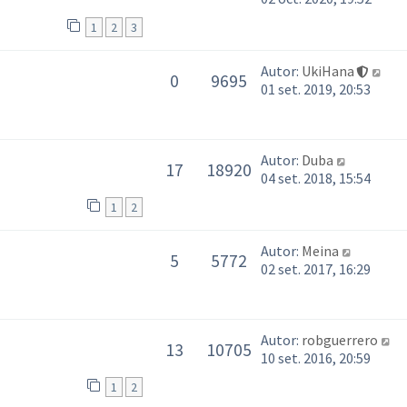
1
2
3
Autor:
UkiHana
0
9695
01 set. 2019, 20:53
Autor:
Duba
17
18920
04 set. 2018, 15:54
1
2
Autor:
Meina
5
5772
02 set. 2017, 16:29
Autor:
robguerrero
13
10705
10 set. 2016, 20:59
1
2