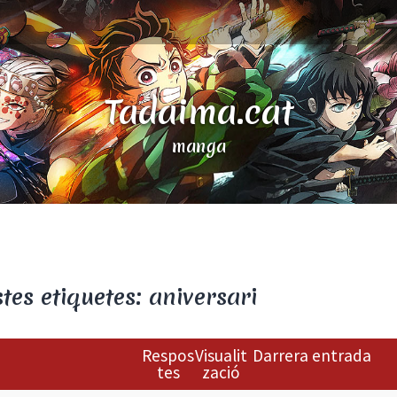
Tadaima.cat
manga
es etiquetes: aniversari
Respos
Visualit
Darrera entrada
tes
zació