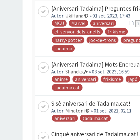
[Aniversari Tadaima] Preguntes frik
Autor:
UkiHana
» 01 set. 2023, 17:43
MCU
Marvel
aniversari
1
el-senyor-dels-anells
frikisme
harry-potter
joc-de-trons
pregun
tadaima
[Aniversari Tadaima] Mots Encreua
Autor:
Shancks
» 03 set. 2023, 16:59
anime
aniversari
frikisme
japó
tadaima.cat
Sisè aniversari de Tadaima.cat!
Autor:
Minatoni
» 01 set. 2021, 02:11
aniversari
tadaima.cat
Cinquè aniversari de Tadaima.cat!