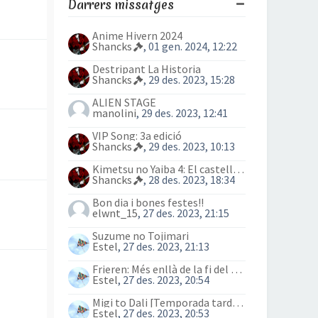
Darrers missatges
Anime Hivern 2024
Shancks
, 01 gen. 2024, 12:22
Destripant La Historia
Shancks
, 29 des. 2023, 15:28
ALIEN STAGE
manolini
, 29 des. 2023, 12:41
VIP Song: 3a edició
Shancks
, 29 des. 2023, 10:13
Kimetsu no Yaiba 4: El castell Infinit
Shancks
, 28 des. 2023, 18:34
Bon dia i bones festes!!
elwnt_15
, 27 des. 2023, 21:15
Suzume no Tojimari
Estel
, 27 des. 2023, 21:13
Frieren: Més enllà de la fi del viatge (anime)
Estel
, 27 des. 2023, 20:54
Migi to Dali [Temporada tardor 2023]
Estel
, 27 des. 2023, 20:53