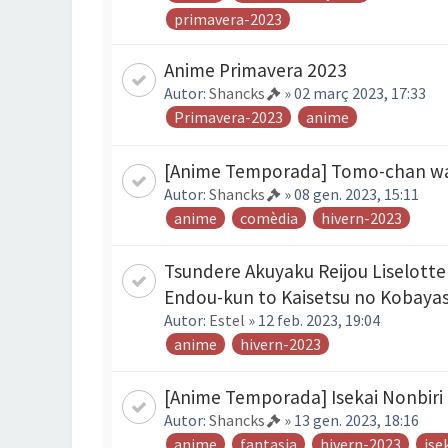
primavera-2023
Anime Primavera 2023
Autor:
Shancks
» 02 març 2023, 17:33
Primavera-2023
anime
[Anime Temporada] Tomo-chan w
Autor:
Shancks
» 08 gen. 2023, 15:11
anime
comèdia
hivern-2023
Tsundere Akuyaku Reijou Liselotte
Endou-kun to Kaisetsu no Kobayas
Autor:
Estel
» 12 feb. 2023, 19:04
anime
hivern-2023
[Anime Temporada] Isekai Nonbiri
Autor:
Shancks
» 13 gen. 2023, 18:16
anime
fantasia
hivern-2023
ise