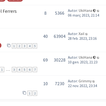
Autor:
UkiHana
l Ferrers
8
5366
06 març 2023, 21:14
Autor:
Xail
40
63904
28 feb. 2023, 23:16
1
2
3
4
5
Autor:
UkiHana
69
30228
10 gen. 2023, 21:23
…
1
3
4
5
6
7
Autor:
Grimmy
10
7230
22 nov. 2022, 23:34
1
2