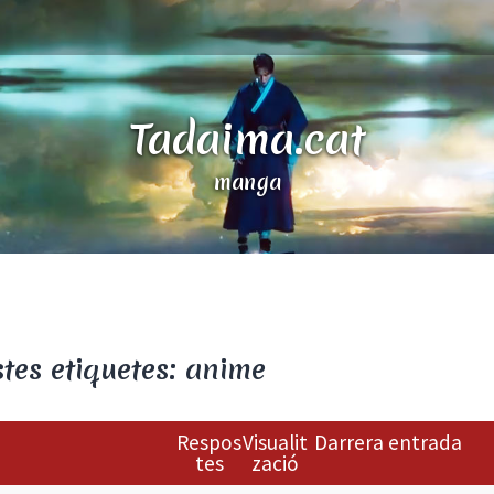
Tadaima.cat
manga
tes etiquetes: anime
Respos
Visualit
Darrera entrada
tes
zació