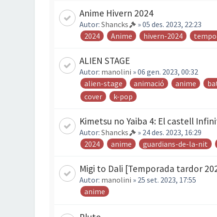
Anime Hivern 2024
Autor:
Shancks
» 05 des. 2023, 22:23
2024
Anime
hivern-2024
tempo
ALIEN STAGE
Autor:
manolini
» 06 gen. 2023, 00:32
alien-stage
animació
anime
ba
cover
k-pop
Kimetsu no Yaiba 4: El castell Infini
Autor:
Shancks
» 24 des. 2023, 16:29
2024
anime
guardians-de-la-nit
Migi to Dali [Temporada tardor 20
Autor:
manolini
» 25 set. 2023, 17:55
anime