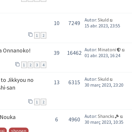
Autor:
Skuld
10
7249
15 abr. 2023, 23:55
1
2
Autor:
Minatoni
a Onnanoko!
39
16462
01 abr. 2023, 16:24
1
2
3
4
Autor:
Skuld
 to Jikkyou no
13
6315
30 març 2023, 23:20
hi-san
1
2
Autor:
Shancks
 Nouka
6
4960
30 març 2023, 10:35
kai
shonen