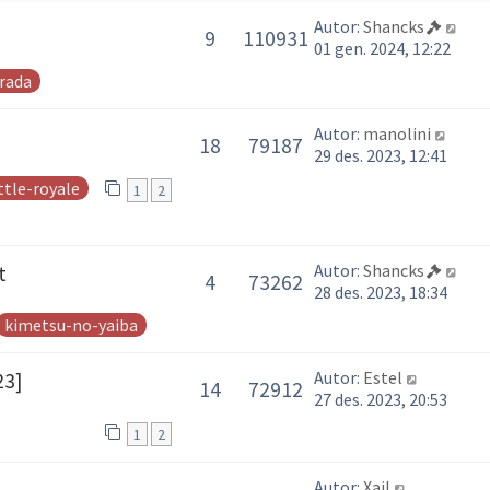
Autor:
Shancks
9
110931
01 gen. 2024, 12:22
rada
Autor:
manolini
18
79187
29 des. 2023, 12:41
ttle-royale
1
2
Autor:
Shancks
t
4
73262
28 des. 2023, 18:34
kimetsu-no-yaiba
Autor:
Estel
23]
14
72912
27 des. 2023, 20:53
1
2
Autor:
Xail