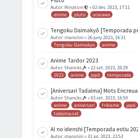
Pluto
Autor:
Minatoni
» 02 des. 2023, 17:11
anime
pluto
urasawa
Tengoku Daimakyō [Temporada pr
Autor:
manolini
» 26 juny 2023, 16:31
Tengoku-Daimakyo
anime
Anime Tardor 2023
Autor:
Shancks
» 22 set. 2023, 20:29
2023
anime
japó
temporada
[Aniversari Tadaima] Mots Encreua
Autor:
Shancks
» 03 set. 2023, 16:59
anime
aniversari
frikisme
japó
tadaima.cat
AI no idenshi [Temporada estiu 20
Autor:
manolini
» 31 jul. 2023, 22:53