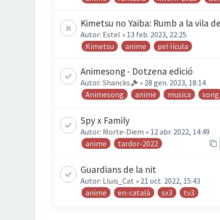
Kimetsu no Yaiba: Rumb a la vila de
Autor:
Estel
» 13 feb. 2023, 22:25
Kimetsu
anime
pel·lícula
Animesong - Dotzena edició
Autor:
Shancks
» 28 gen. 2023, 18:14
Animesong
anime
musica
song
Spy x Family
Autor:
Morte-Diem
» 12 abr. 2022, 14:49
anime
tardor-2022
Guardians de la nit
Autor:
Lluis_Cat
» 21 oct. 2022, 15:43
anime
en-català
sx3
tv3