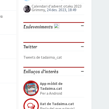
Calendari d'advent otaku 2023
Grimmy
, 24 des. 2023, 18:49
Esdeveniments
Twitter
Tweets de tadaima_cat
Enllaços d'interès
App mòbil de
Tadaima.cat
Per a Android
Xat de Tadaima.cat
Parla del que vulguis!