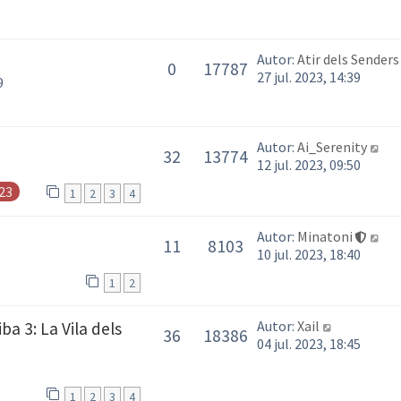
Autor:
Atir dels Senders
0
17787
27 jul. 2023, 14:39
9
Autor:
Ai_Serenity
32
13774
12 jul. 2023, 09:50
23
1
2
3
4
Autor:
Minatoni
11
8103
10 jul. 2023, 18:40
1
2
Autor:
Xail
a 3: La Vila dels
36
18386
04 jul. 2023, 18:45
1
2
3
4