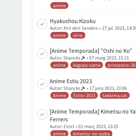
anime
Hyakushou Kizoku
Autor:
Atir dels Senders
» 27 jul. 2023, 14:3
anime
sèrie
[Anime Temporada] "Oshi no Ko"
Autor:
Shancks
» 07 maig 2023, 15:21
anime
kaguya-sama
primavera-20
Anime Estiu 2023
Autor:
Shancks
» 17 juny 2023, 21:06
Anime
Estiu-2023
tadaima.cat
[Anime Temporada] Kimetsu no Yaib
Ferrers
Autor:
Estel
» 01 març 2023, 23:25
anime
kimetsu-no-yaiba