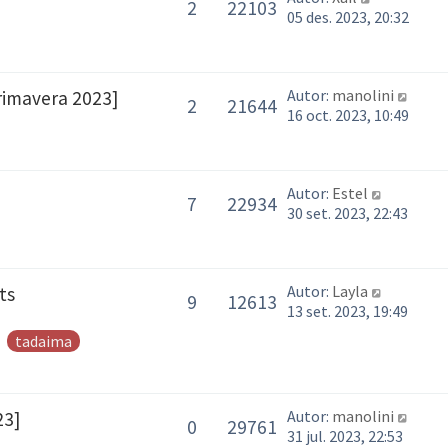
2
22103
05 des. 2023, 20:32
Autor:
manolini
imavera 2023]
2
21644
16 oct. 2023, 10:49
Autor:
Estel
7
22934
30 set. 2023, 22:43
Autor:
Layla
ts
9
12613
13 set. 2023, 19:49
tadaima
Autor:
manolini
23]
0
29761
31 jul. 2023, 22:53