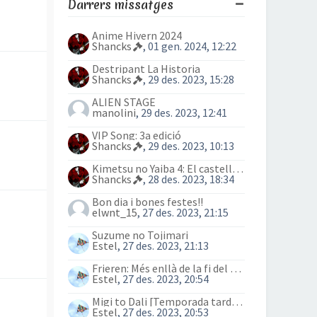
Darrers missatges
Anime Hivern 2024
Shancks
, 01 gen. 2024, 12:22
Destripant La Historia
Shancks
, 29 des. 2023, 15:28
ALIEN STAGE
manolini
, 29 des. 2023, 12:41
VIP Song: 3a edició
Shancks
, 29 des. 2023, 10:13
Kimetsu no Yaiba 4: El castell Infinit
Shancks
, 28 des. 2023, 18:34
Bon dia i bones festes!!
elwnt_15
, 27 des. 2023, 21:15
Suzume no Tojimari
Estel
, 27 des. 2023, 21:13
Frieren: Més enllà de la fi del viatge (anime)
Estel
, 27 des. 2023, 20:54
Migi to Dali [Temporada tardor 2023]
Estel
, 27 des. 2023, 20:53