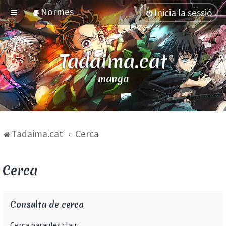
Normes
Inicia la sessió
Tadaima.cat
manga
Tadaima.cat
Cerca
Cerca
Consulta de cerca
Cerca paraules clau: