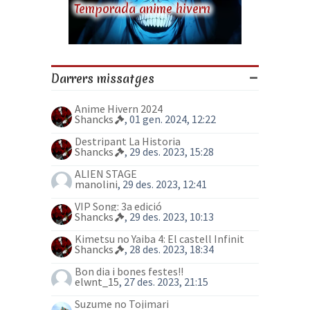
Temporada anime hivern
Darrers missatges
Anime Hivern 2024
Shancks
, 01 gen. 2024, 12:22
Destripant La Historia
Shancks
, 29 des. 2023, 15:28
ALIEN STAGE
manolini
, 29 des. 2023, 12:41
VIP Song: 3a edició
Shancks
, 29 des. 2023, 10:13
Kimetsu no Yaiba 4: El castell Infinit
Shancks
, 28 des. 2023, 18:34
Bon dia i bones festes!!
elwnt_15
, 27 des. 2023, 21:15
Suzume no Tojimari