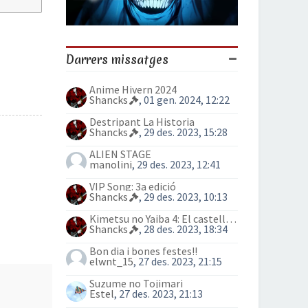
Darrers missatges
Anime Hivern 2024
Shancks
, 01 gen. 2024, 12:22
Destripant La Historia
Shancks
, 29 des. 2023, 15:28
ALIEN STAGE
manolini
, 29 des. 2023, 12:41
VIP Song: 3a edició
Shancks
, 29 des. 2023, 10:13
Kimetsu no Yaiba 4: El castell Infinit
Shancks
, 28 des. 2023, 18:34
Bon dia i bones festes!!
elwnt_15
, 27 des. 2023, 21:15
Suzume no Tojimari
Estel
, 27 des. 2023, 21:13