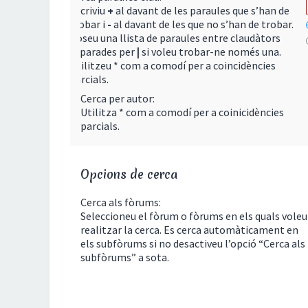
Escriviu
+
al davant de les paraules que s’han de
trobar i
-
al davant de les que no s’han de trobar.
Poseu una llista de paraules entre claudàtors
separades per
|
si voleu trobar-ne només una.
Utilitzeu * com a comodí per a coincidències
parcials.
Cerca per autor:
Utilitza * com a comodí per a coinicidències
parcials.
Opcions de cerca
Cerca als fòrums:
Seleccioneu el fòrum o fòrums en els quals voleu
realitzar la cerca. Es cerca automàticament en
els subfòrums si no desactiveu l’opció “Cerca als
subfòrums” a sota.