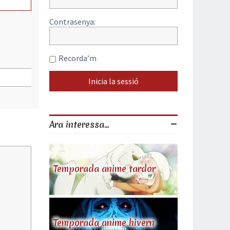
Contrasenya:
Recorda’m
Ara interessa...
Temporada anime tardor
Temporada anime hivern