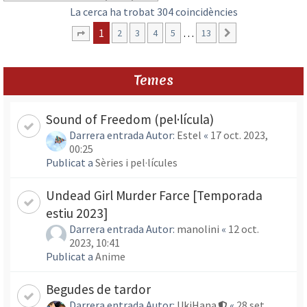
La cerca ha trobat 304 coincidències
1
…
2
3
4
5
13
Següent
Pàgina
1
de
13
Temes
Sound of Freedom (pel·lícula)
Darrera entrada Autor:
Estel
«
17 oct. 2023,
00:25
Publicat a
Sèries i pel·lícules
Undead Girl Murder Farce [Temporada
estiu 2023]
Darrera entrada Autor:
manolini
«
12 oct.
2023, 10:41
Publicat a
Anime
Begudes de tardor
Darrera entrada Autor:
UkiHana
«
28 set.