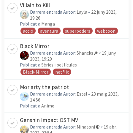
Villain to Kill
Darrera entrada Autor:
Layla
«
22 juny 2023,
19:26
Publicat a
Manga
acció
aventura
superpoders
webtoon
Black Mirror
Darrera entrada Autor:
Shancks
«
19 juny
2023, 19:29
Publicat a
Sèries i pel·lícules
Black-Mirror
netflix
Moriarty the patriot
Darrera entrada Autor:
Estel
«
23 maig 2023,
14:56
Publicat a
Anime
Genshin Impact OST MV
Darrera entrada Autor:
Minatoni
«
19 abr.
2023, 23:54