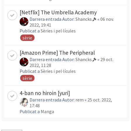
[Netflix] The Umbrella Academy
Darrera entrada Autor:
Shancks
«
06 nov.
2022, 19:41
Publicat a
Sèries i pel·lícules
sèrie
[Amazon Prime] The Peripheral
Darrera entrada Autor:
Shancks
«
29 oct.
2022, 11:28
Publicat a
Sèries i pel·lícules
sèrie
4-ban no hiroin [yuri]
Darrera entrada Autor:
rem
«
25 oct. 2022,
17:48
Publicat a
Manga