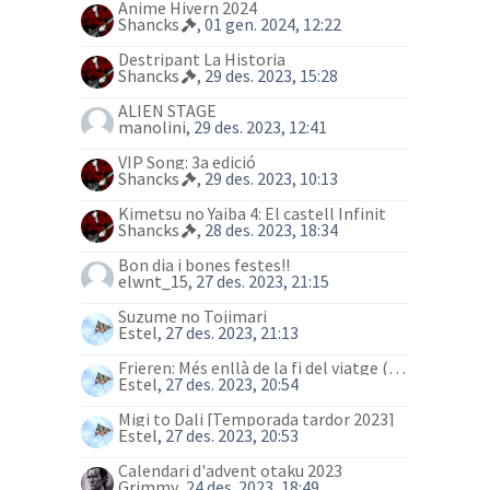
Anime Hivern 2024
Shancks
, 01 gen. 2024, 12:22
Destripant La Historia
Shancks
, 29 des. 2023, 15:28
ALIEN STAGE
manolini
, 29 des. 2023, 12:41
VIP Song: 3a edició
Shancks
, 29 des. 2023, 10:13
Kimetsu no Yaiba 4: El castell Infinit
Shancks
, 28 des. 2023, 18:34
Bon dia i bones festes!!
elwnt_15
, 27 des. 2023, 21:15
Suzume no Tojimari
Estel
, 27 des. 2023, 21:13
Frieren: Més enllà de la fi del viatge (anime)
Estel
, 27 des. 2023, 20:54
Migi to Dali [Temporada tardor 2023]
Estel
, 27 des. 2023, 20:53
Calendari d'advent otaku 2023
Grimmy
, 24 des. 2023, 18:49