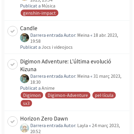
Publicat a
Música
genshin-impact
Candle
Darrera entrada Autor:
Meina
«
18 abr. 2023,
19:58
Publicat a
Jocs i videojocs
Digimon Adventure: L'última evolució
Kizuna
Darrera entrada Autor:
Meina
«
31 març 2023,
18:30
Publicat a
Anime
Digimon
Digimon-Adventure
pel·lícula
sx3
Horizon Zero Dawn
Darrera entrada Autor:
Layla
«
24 març 2023,
20:52