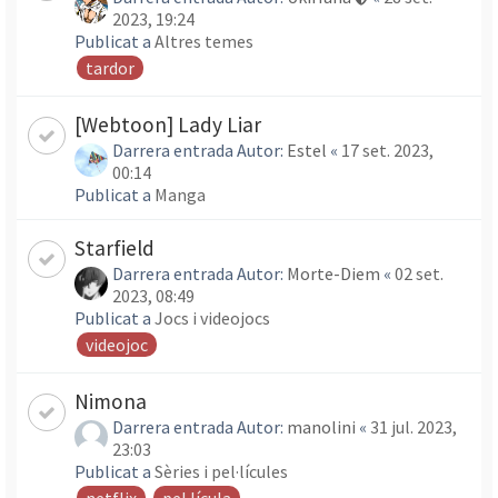
2023, 19:24
Publicat a
Altres temes
tardor
[Webtoon] Lady Liar
Darrera entrada Autor:
Estel
«
17 set. 2023,
00:14
Publicat a
Manga
Starfield
Darrera entrada Autor:
Morte-Diem
«
02 set.
2023, 08:49
Publicat a
Jocs i videojocs
videojoc
Nimona
Darrera entrada Autor:
manolini
«
31 jul. 2023,
23:03
Publicat a
Sèries i pel·lícules