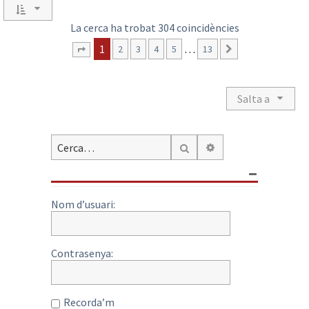
La cerca ha trobat 304 coincidències
1
…
2
3
4
5
13
Següent
Pàgina
1
de
13
Salta a
Cerca avançada
Cerca
Nom d’usuari:
Contrasenya:
Recorda’m