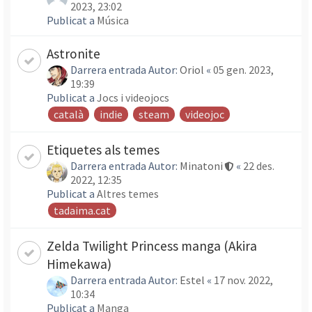
2023, 23:02
Publicat a
Música
Astronite
Darrera entrada Autor:
Oriol
«
05 gen. 2023,
19:39
Publicat a
Jocs i videojocs
català
indie
steam
videojoc
Etiquetes als temes
Darrera entrada Autor:
Minatoni
«
22 des.
2022, 12:35
Publicat a
Altres temes
tadaima.cat
Zelda Twilight Princess manga (Akira
Himekawa)
Darrera entrada Autor:
Estel
«
17 nov. 2022,
10:34
Publicat a
Manga