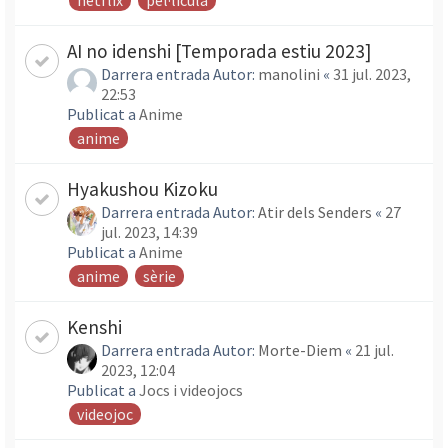
netflix
pel·lícula
AI no idenshi [Temporada estiu 2023]
Darrera entrada Autor:
manolini
«
31 jul. 2023,
22:53
Publicat a
Anime
anime
Hyakushou Kizoku
Darrera entrada Autor:
Atir dels Senders
«
27
jul. 2023, 14:39
Publicat a
Anime
anime
sèrie
Kenshi
Darrera entrada Autor:
Morte-Diem
«
21 jul.
2023, 12:04
Publicat a
Jocs i videojocs
videojoc