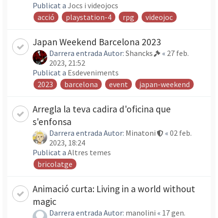
Publicat a
Jocs i videojocs
acció
playstation-4
rpg
videojoc
Japan Weekend Barcelona 2023
Darrera entrada Autor:
Shancks
«
27 feb.
2023, 21:52
Publicat a
Esdeveniments
2023
barcelona
event
japan-weekend
Arregla la teva cadira d'oficina que
s'enfonsa
Darrera entrada Autor:
Minatoni
«
02 feb.
2023, 18:24
Publicat a
Altres temes
bricolatge
Animació curta: Living in a world without
magic
Darrera entrada Autor:
manolini
«
17 gen.