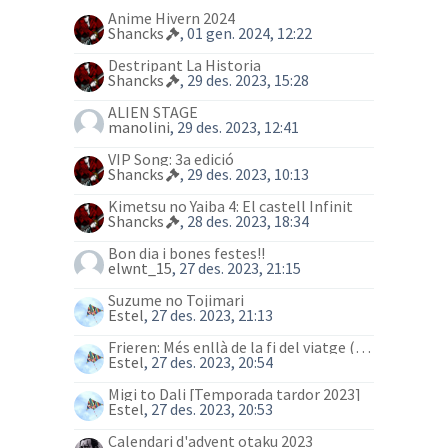
Anime Hivern 2024
Shancks
, 01 gen. 2024, 12:22
Destripant La Historia
Shancks
, 29 des. 2023, 15:28
ALIEN STAGE
manolini
, 29 des. 2023, 12:41
VIP Song: 3a edició
Shancks
, 29 des. 2023, 10:13
Kimetsu no Yaiba 4: El castell Infinit
Shancks
, 28 des. 2023, 18:34
Bon dia i bones festes!!
elwnt_15
, 27 des. 2023, 21:15
Suzume no Tojimari
Estel
, 27 des. 2023, 21:13
Frieren: Més enllà de la fi del viatge (anime)
Estel
, 27 des. 2023, 20:54
Migi to Dali [Temporada tardor 2023]
Estel
, 27 des. 2023, 20:53
Calendari d'advent otaku 2023