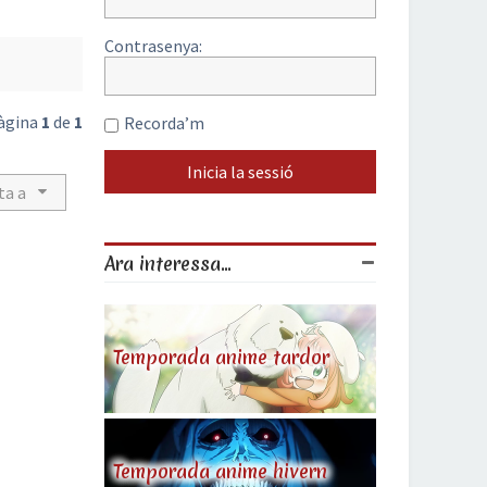
Contrasenya:
Pàgina
1
de
1
Recorda’m
ta a
Ara interessa...
Temporada anime tardor
Temporada anime hivern