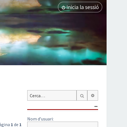
Inicia la sessió
Cerca avançada
Cerca
Nom d’usuari:
Pàgina
1
de
1