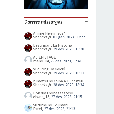
Darrers missatges
Anime Hivern 2024
Shancks
, 01 gen. 2024, 12:22
Destripant La Historia
Shancks
, 29 des. 2023, 15:28
ALIEN STAGE
manolini
, 29 des. 2023, 12:41
VIP Song: 3a edició
Shancks
, 29 des. 2023, 10:13
Kimetsu no Yaiba 4: El castell Infinit
Shancks
, 28 des. 2023, 18:34
Bon dia i bones festes!!
elwnt_15
, 27 des. 2023, 21:15
Suzume no Tojimari
Estel
, 27 des. 2023, 21:13