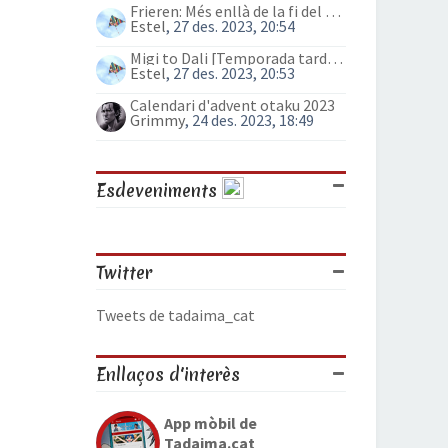
Frieren: Més enllà de la fi del viatge (anime)
Estel
, 27 des. 2023, 20:54
Migi to Dali [Temporada tardor 2023]
Estel
, 27 des. 2023, 20:53
Calendari d'advent otaku 2023
Grimmy
, 24 des. 2023, 18:49
Esdeveniments
Twitter
Tweets de tadaima_cat
Enllaços d'interès
App mòbil de
Tadaima.cat