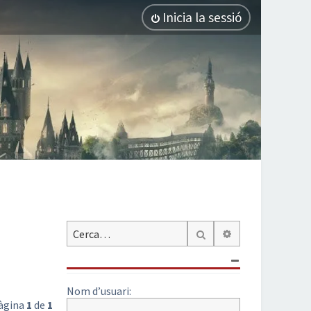
Inicia la sessió
Cerca avançada
Cerca
Nom d’usuari:
Pàgina
1
de
1