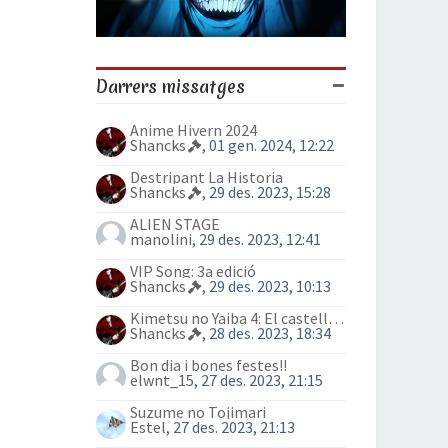
Darrers missatges
Anime Hivern 2024
Shancks
, 01 gen. 2024, 12:22
Destripant La Historia
Shancks
, 29 des. 2023, 15:28
ALIEN STAGE
manolini
, 29 des. 2023, 12:41
VIP Song: 3a edició
Shancks
, 29 des. 2023, 10:13
Kimetsu no Yaiba 4: El castell Infinit
Shancks
, 28 des. 2023, 18:34
Bon dia i bones festes!!
elwnt_15
, 27 des. 2023, 21:15
Suzume no Tojimari
Estel
, 27 des. 2023, 21:13