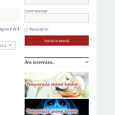
Contrasenya:
Pàgina
1
de
1
Recorda’m
ta a
Ara interessa...
Temporada anime tardor
Temporada anime hivern