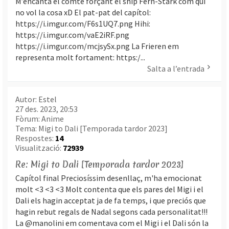
M’encanta el comte forçant el ship Fern-Stark com qui
no vol la cosa xD El pat-pat del capítol:
https://i.imgur.com/F6s1UQ7.png Hihi:
https://i.imgur.com/vaE2iRF.png
https://i.imgur.com/mcjsySx.png La Frieren em
representa molt fortament: https:/...
Salta a l’entrada
Autor:
Estel
27 des. 2023, 20:53
Fòrum:
Anime
Tema:
Migi to Dali [Temporada tardor 2023]
Respostes:
14
Visualització:
72939
Re: Migi to Dali [Temporada tardor 2023]
Capítol final Preciosíssim desenllaç, m'ha emocionat
molt <3 <3 <3 Molt contenta que els pares del Migi i el
Dali els hagin acceptat ja de fa temps, i que preciós que
hagin rebut regals de Nadal segons cada personalitat!!!
La @manolini em comentava com el Migi i el Dali són la