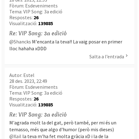
Fòrum:
Esdeveniments
Tema:
VIP Song: 3a edició
Respostes:
26
Visualització:
139885
Re: VIP Song: 3a edició
@Shancks
M'encanta la teva!! La vaig posar en primer
lloc hahaha xDDD
Salta a l’entrada
Autor:
Estel
28 des. 2023, 22:49
Fòrum:
Esdeveniments
Tema:
VIP Song: 3a edició
Respostes:
26
Visualització:
139885
Re: VIP Song: 3a edició
M'agrada molt la del gat, però també, per mi és un
temasso, més que algo d'humor (però mis dieses)
@Xail
la teva m'ha fet molta gràcia xD i la de la