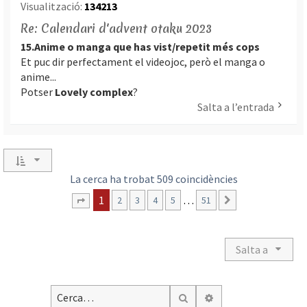
Visualització:
134213
Re: Calendari d'advent otaku 2023
15.Anime o manga que has vist/repetit més cops
Et puc dir perfectament el videojoc, però el manga o
anime...
Potser
Lovely complex
?
Salta a l’entrada
La cerca ha trobat 509 coincidències
1
…
2
3
4
5
51
Següent
Pàgina
1
de
51
Salta a
Cerca avançada
Cerca