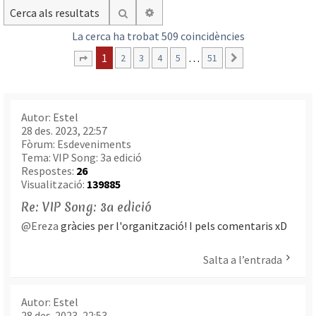
Cerca avançada
Cerca
La cerca ha trobat 509 coincidències
1
…
2
3
4
5
51
Següent
Pàgina
1
de
51
Autor:
Estel
28 des. 2023, 22:57
Fòrum:
Esdeveniments
Tema:
VIP Song: 3a edició
Respostes:
26
Visualització:
139885
Re: VIP Song: 3a edició
@Ereza
gràcies per l'organització! I pels comentaris xD
Salta a l’entrada
Autor:
Estel
28 des. 2023, 22:53