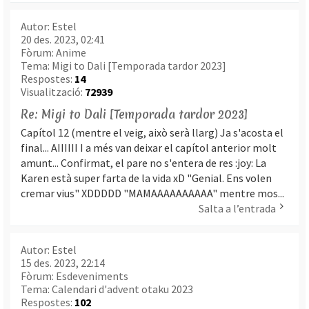
Autor:
Estel
20 des. 2023, 02:41
Fòrum:
Anime
Tema:
Migi to Dali [Temporada tardor 2023]
Respostes:
14
Visualització:
72939
Re: Migi to Dali [Temporada tardor 2023]
Capítol 12 (mentre el veig, això serà llarg) Ja s'acosta el
final... AIIIIII I a més van deixar el capítol anterior molt
amunt... Confirmat, el pare no s'entera de res :joy: La
Karen està super farta de la vida xD "Genial. Ens volen
cremar vius" XDDDDD "MAMAAAAAAAAAA" mentre mos...
Salta a l’entrada
Autor:
Estel
15 des. 2023, 22:14
Fòrum:
Esdeveniments
Tema:
Calendari d'advent otaku 2023
Respostes:
102