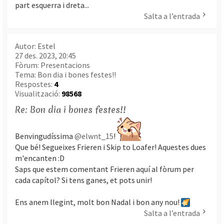
part esquerra i dreta...
Salta a l’entrada
Autor:
Estel
27 des. 2023, 20:45
Fòrum:
Presentacions
Tema:
Bon dia i bones festes!!
Respostes:
4
Visualització:
98568
Re: Bon dia i bones festes!!
Benvingudíssima
@elwnt_15
!
Que bé! Segueixes Frieren i Skip to Loafer! Aquestes dues
m'encanten :D
Saps que estem comentant Frieren aquí al fòrum per
cada capítol? Si tens ganes, et pots unir!
Ens anem llegint, molt bon Nadal i bon any nou!
Salta a l’entrada