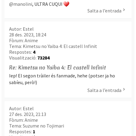
@manolini
, ULTRA CUQUI
Salta a l’entrada
Autor:
Estel
28 des. 2023, 18:24
Fòrum:
Anime
Tema:
Kimetsu no Yaiba 4: El castell Infinit
Respostes:
4
Visualització:
73284
Re: Kimetsu no Yaiba 4: El castell Infinit
Iep! El segon tràiler és fanmade, hehe (potser ja ho
sabíeu, però!)
Salta a l’entrada
Autor:
Estel
27 des. 2023, 21:13
Fòrum:
Anime
Tema:
Suzume no Tojimari
Respostes:
1