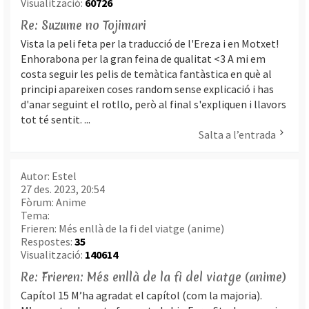
Visualització:
60726
Re: Suzume no Tojimari
Vista la peli feta per la traducció de l'Ereza i en Motxet!
Enhorabona per la gran feina de qualitat <3 A mi em
costa seguir les pelis de temàtica fantàstica en què al
principi apareixen coses random sense explicació i has
d'anar seguint el rotllo, però al final s'expliquen i llavors
tot té sentit. ...
Salta a l’entrada
Autor:
Estel
27 des. 2023, 20:54
Fòrum:
Anime
Tema:
Frieren: Més enllà de la fi del viatge (anime)
Respostes:
35
Visualització:
140614
Re: Frieren: Més enllà de la fi del viatge (anime)
Capítol 15 M’ha agradat el capítol (com la majoria).