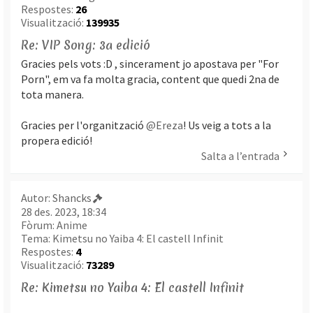
Respostes:
26
Visualització:
139935
Re: VIP Song: 3a edició
Gracies pels vots :D , sincerament jo apostava per "For
Porn", em va fa molta gracia, content que quedi 2na de
tota manera.
Gracies per l'organització
@Ereza
! Us veig a tots a la
propera edició!
Salta a l’entrada
Autor:
Shancks
28 des. 2023, 18:34
Fòrum:
Anime
Tema:
Kimetsu no Yaiba 4: El castell Infinit
Respostes:
4
Visualització:
73289
Re: Kimetsu no Yaiba 4: El castell Infinit