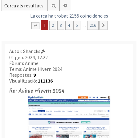
Cerca avançada
Cerca
La cerca ha trobat 2155 coincidències
1
…
2
3
4
5
216
Següent
Pàgina
1
de
216
Autor:
Shancks
01 gen. 2024, 12:22
Fòrum:
Anime
Tema:
Anime Hivern 2024
Respostes:
9
Visualització:
111136
Re: Anime Hivern 2024