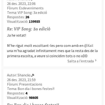
26 des. 2023, 22:06
Fòrum:
Esdeveniments
Tema:
VIP Song: 3a edició
Respostes:
26
Visualització:
139935
Re: VIP Song: 3a edició
Ja he votat!
M'he rigut molt escoltant-les pero com amb en
@Xail
una m'ha agradat infinitament mes que la resta des de la
primera escolta, a veure si coincidim tots o no xDD
Salta a l’entrada
Autor:
Shancks
26 des. 2023, 21:59
Fòrum:
Presentacions
Tema:
Bon dia i bones festes!!
Respostes:
4
Visualització:
98605