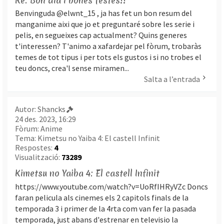
Re: Bon dia i bones festes!!
Benvinguda @elwnt_15 , ja has fet un bon resum del
manganime aixi que jo et preguntaré sobre les serie i
pelis, en segueixes cap actualment? Quins generes
t'interessen? T'animo a xafardejar pel fòrum, trobaràs
temes de tot tipus i per tots els gustos i si no trobes el
teu doncs, crea'l sense miramen...
Salta a l’entrada
Autor:
Shancks
24 des. 2023, 16:29
Fòrum:
Anime
Tema:
Kimetsu no Yaiba 4: El castell Infinit
Respostes:
4
Visualització:
73289
Kimetsu no Yaiba 4: El castell Infinit
https://www.youtube.com/watch?v=UoRfIHRyVZc Doncs
faran pelicula als cinemes els 2 capitols finals de la
temporada 3 i primer de la 4rta com van fer la pasada
temporada, just abans d'estrenar en televisio la