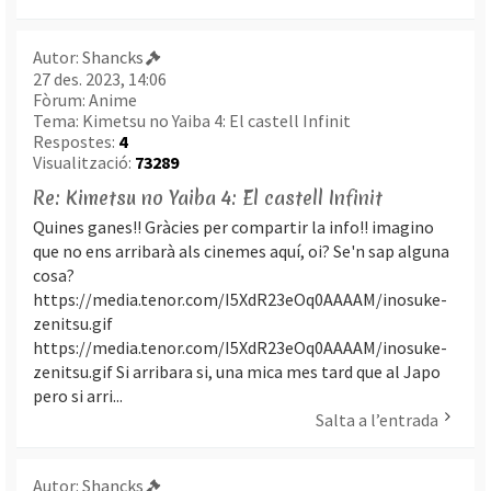
Autor:
Shancks
27 des. 2023, 14:06
Fòrum:
Anime
Tema:
Kimetsu no Yaiba 4: El castell Infinit
Respostes:
4
Visualització:
73289
Re: Kimetsu no Yaiba 4: El castell Infinit
Quines ganes!! Gràcies per compartir la info!! imagino
que no ens arribarà als cinemes aquí, oi? Se'n sap alguna
cosa?
https://media.tenor.com/I5XdR23eOq0AAAAM/inosuke-
zenitsu.gif
https://media.tenor.com/I5XdR23eOq0AAAAM/inosuke-
zenitsu.gif Si arribara si, una mica mes tard que al Japo
pero si arri...
Salta a l’entrada
Autor:
Shancks