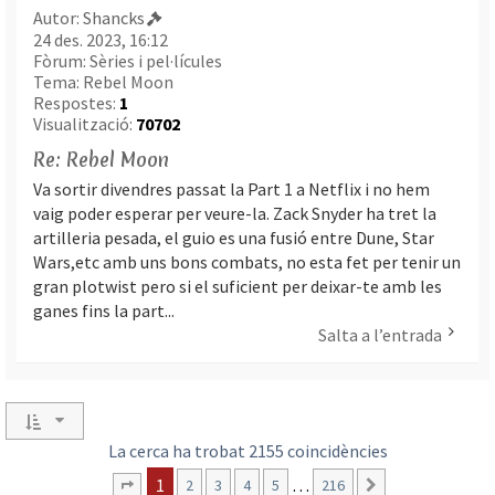
Autor:
Shancks
24 des. 2023, 16:12
Fòrum:
Sèries i pel·lícules
Tema:
Rebel Moon
Respostes:
1
Visualització:
70702
Re: Rebel Moon
Va sortir divendres passat la Part 1 a Netflix i no hem
vaig poder esperar per veure-la. Zack Snyder ha tret la
artilleria pesada, el guio es una fusió entre Dune, Star
Wars,etc amb uns bons combats, no esta fet per tenir un
gran plotwist pero si el suficient per deixar-te amb les
ganes fins la part...
Salta a l’entrada
La cerca ha trobat 2155 coincidències
1
…
2
3
4
5
216
Següent
Pàgina
1
de
216