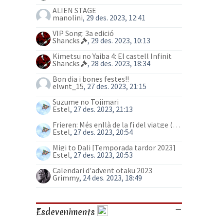
ALIEN STAGE
manolini
, 29 des. 2023, 12:41
VIP Song: 3a edició
Shancks
, 29 des. 2023, 10:13
Kimetsu no Yaiba 4: El castell Infinit
Shancks
, 28 des. 2023, 18:34
Bon dia i bones festes!!
elwnt_15
, 27 des. 2023, 21:15
Suzume no Tojimari
Estel
, 27 des. 2023, 21:13
Frieren: Més enllà de la fi del viatge (anime)
Estel
, 27 des. 2023, 20:54
Migi to Dali [Temporada tardor 2023]
Estel
, 27 des. 2023, 20:53
Calendari d'advent otaku 2023
Grimmy
, 24 des. 2023, 18:49
Esdeveniments