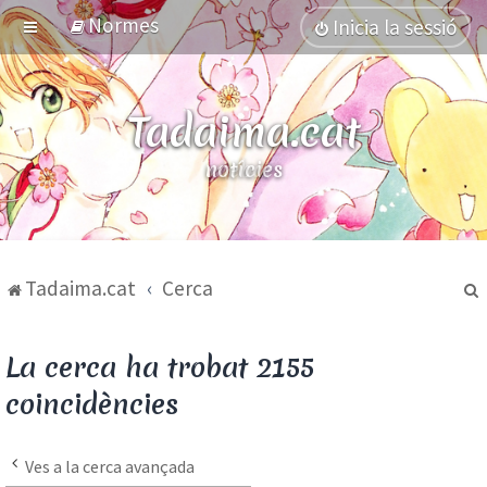
Normes
Inicia la sessió
Tadaima.cat
notícies
debat
Tadaima.cat
Cerca
La cerca ha trobat 2155
coincidències
Ves a la cerca avançada