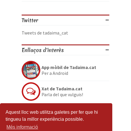
Twitter
Tweets de tadaima_cat
Enllaços d'interès
App mòbil de Tadaima.cat
Per a Android
Xat de Tadaima.cat
Parla del que vulguis!
Discord de Tadaima.cat
Aquest lloc web utilitza galetes per fer que hi
Per si no en tenies prou
tingueu la millor experiència possible.
Més informació