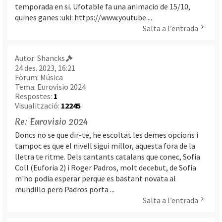
temporada en si. Ufotable fa una animacio de 15/10,
quines ganes :uki: https://www.youtube....
Salta a l’entrada
Autor:
Shancks
24 des. 2023, 16:21
Fòrum:
Música
Tema:
Eurovisio 2024
Respostes:
1
Visualització:
12245
Re: Eurovisio 2024
Doncs no se que dir-te, he escoltat les demes opcions i
tampoc es que el nivell sigui millor, aquesta fora de la
lletra te ritme. Dels cantants catalans que conec, Sofia
Coll (Euforia 2) i Roger Padros, molt decebut, de Sofia
m'ho podia esperar perque es bastant novata al
mundillo pero Padros porta ...
Salta a l’entrada