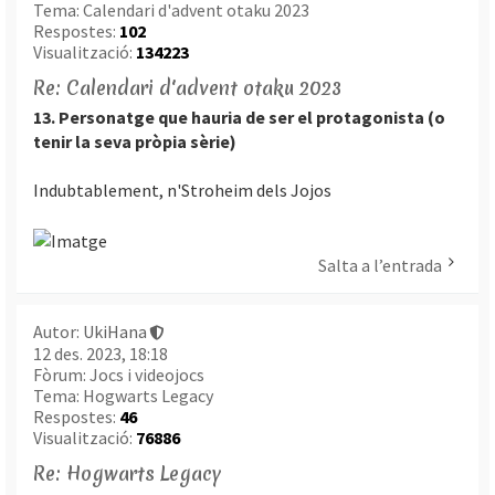
Tema:
Calendari d'advent otaku 2023
Respostes:
102
Visualització:
134223
Re: Calendari d'advent otaku 2023
13. Personatge que hauria de ser el protagonista (o
tenir la seva pròpia sèrie)
Indubtablement, n'Stroheim dels Jojos
Salta a l’entrada
Autor:
UkiHana
12 des. 2023, 18:18
Fòrum:
Jocs i videojocs
Tema:
Hogwarts Legacy
Respostes:
46
Visualització:
76886
Re: Hogwarts Legacy