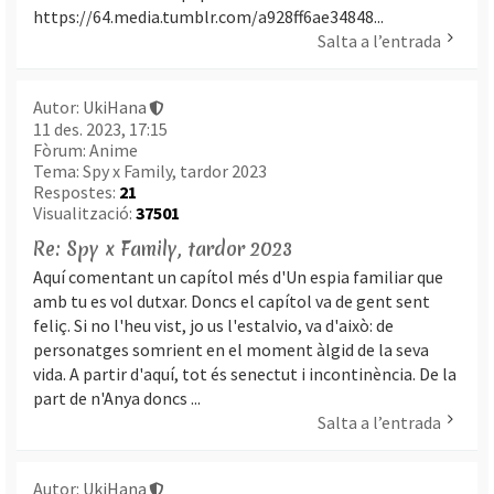
https://64.media.tumblr.com/a928ff6ae34848...
Salta a l’entrada
Autor:
UkiHana
11 des. 2023, 17:15
Fòrum:
Anime
Tema:
Spy x Family, tardor 2023
Respostes:
21
Visualització:
37501
Re: Spy x Family, tardor 2023
Aquí comentant un capítol més d'Un espia familiar que
amb tu es vol dutxar. Doncs el capítol va de gent sent
feliç. Si no l'heu vist, jo us l'estalvio, va d'això: de
personatges somrient en el moment àlgid de la seva
vida. A partir d'aquí, tot és senectut i incontinència. De la
part de n'Anya doncs ...
Salta a l’entrada
Autor:
UkiHana