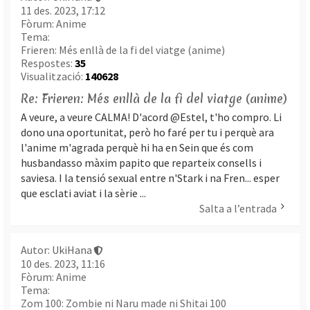
11 des. 2023, 17:12
Fòrum:
Anime
Tema:
Frieren: Més enllà de la fi del viatge (anime)
Respostes:
35
Visualització:
140628
Re: Frieren: Més enllà de la fi del viatge (anime)
A veure, a veure CALMA! D'acord @Estel, t'ho compro. Li
dono una oportunitat, però ho faré per tu i perquè ara
l'anime m'agrada perquè hi ha en Sein que és com
husbandasso màxim papito que reparteix consells i
saviesa. I la tensió sexual entre n'Stark i na Fren... esper
que esclati aviat i la sèrie ...
Salta a l’entrada
Autor:
UkiHana
10 des. 2023, 11:16
Fòrum:
Anime
Tema:
Zom 100: Zombie ni Naru made ni Shitai 100