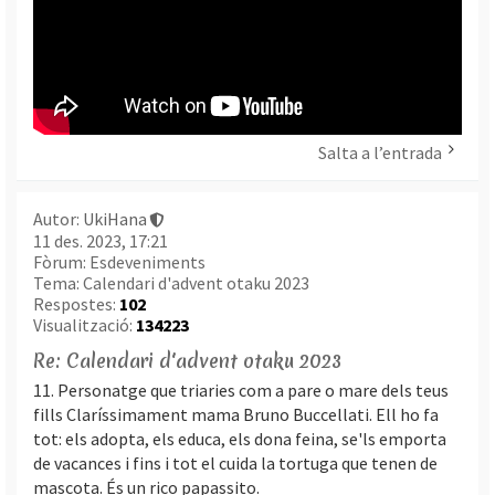
Salta a l’entrada
Autor:
UkiHana
11 des. 2023, 17:21
Fòrum:
Esdeveniments
Tema:
Calendari d'advent otaku 2023
Respostes:
102
Visualització:
134223
Re: Calendari d'advent otaku 2023
11. Personatge que triaries com a pare o mare dels teus
fills Claríssimament mama Bruno Buccellati. Ell ho fa
tot: els adopta, els educa, els dona feina, se'ls emporta
de vacances i fins i tot el cuida la tortuga que tenen de
mascota. És un rico papassito.