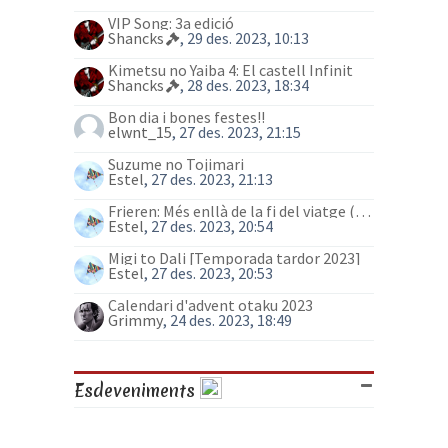
VIP Song: 3a edició
Shancks
, 29 des. 2023, 10:13
Kimetsu no Yaiba 4: El castell Infinit
Shancks
, 28 des. 2023, 18:34
Bon dia i bones festes!!
elwnt_15
, 27 des. 2023, 21:15
Suzume no Tojimari
Estel
, 27 des. 2023, 21:13
Frieren: Més enllà de la fi del viatge (anime)
Estel
, 27 des. 2023, 20:54
Migi to Dali [Temporada tardor 2023]
Estel
, 27 des. 2023, 20:53
Calendari d'advent otaku 2023
Grimmy
, 24 des. 2023, 18:49
Esdeveniments