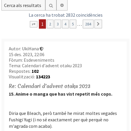
Cerca avançada
Cerca
La cerca ha trobat 2832 coincidències
1
…
2
3
4
5
284
Següent
Pàgina
1
de
284
Autor:
UkiHana
15 des. 2023, 22:06
Fòrum:
Esdeveniments
Tema:
Calendari d'advent otaku 2023
Respostes:
102
Visualització:
134223
Re: Calendari d'advent otaku 2023
15. Anime o manga que has vist repetit més cops.
Diria que Bleach, però també he mirat moltes vegades
Fushigi Yugi (i no sé exactament per què perquè no
m'agrada com acaba).