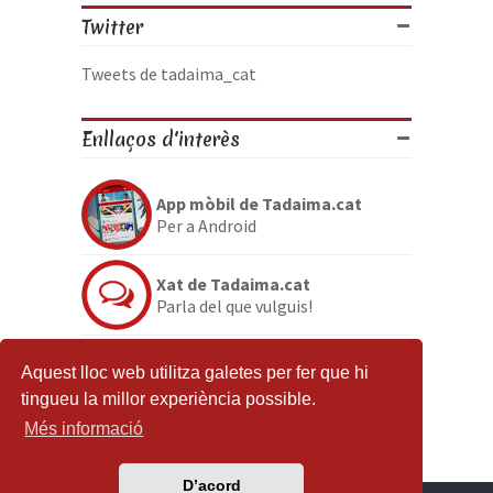
Twitter
Tweets de tadaima_cat
Enllaços d'interès
App mòbil de Tadaima.cat
Per a Android
Xat de Tadaima.cat
Parla del que vulguis!
Discord de Tadaima.cat
Aquest lloc web utilitza galetes per fer que hi
Per si no en tenies prou
tingueu la millor experiència possible.
Més informació
D’acord