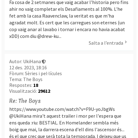
Fa cosa de 2 setmanes que vaig acabar l'historia pero fins
ahir no vaig completar els Desafiaments al 100%. L'he
fet amb la casa Raavenclaw, la veritat es que m'ha
agradat molt. Es cert que les carregues son eternes (un
cop vaig anar al lavabo i tornar i encara no havia acabat
xDD) com diu @drew-ku...
Salta a l’entrada
Autor:
UkiHana
12 des. 2023, 18:16
Fòrum:
Sèries i pel·lícules
Tema:
The Boys
Respostes:
18
Visualització:
29612
Re: The Boys
https://www.youtube.com/watch?v=F9U-yoJbgWs
@UkiHana mira't aquest trailer i mor per l'espera que
ens queda :riu: BESTIAL. En Homelander sembla més
boig que mai, la darrera escena d'ell dins l'ascensor és...
és el que crec que serà tota la temporada. I deixeu que us