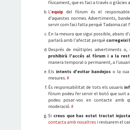
físicament, que es faci a través o gràcies 
L'
equip
del fòrum és el responsable 
d'aquestes normes. Advertiments, bandej
servir com faci falta perquè Tadaima.cat
En la mesura que sigui possible, abans d
parlarà amb l'afectat perquè
corregeixi 
Després de múltiples advertiments o, 
prohibirà l'accés al fòrum i a la res
manera temporal o permanent, a l'usuari
Els
intents d'evitar bandejos
o la cua
mesures.
#
És responsabilitat de tots els usuaris
in
fòrum podeu fer servir el botó que surt a
podeu posar-vos en contacte amb q
moderació.
#
Si
creus que has estat tractat injus
contacta amb nosaltres
i revisarem el ca