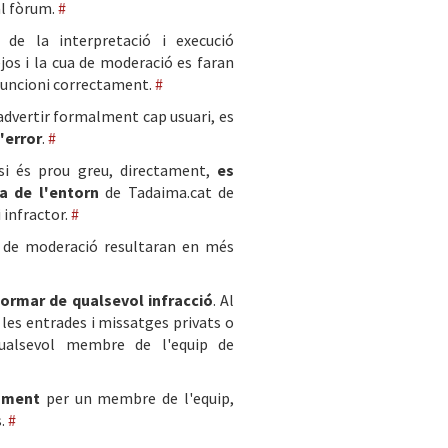
al fòrum.
#
de la interpretació i execució
os i la cua de moderació es faran
 funcioni correctament.
#
'advertir formalment cap usuari, es
l'error
.
#
si és prou greu, directament,
es
ta de l'entorn
de Tadaima.cat de
 infractor.
#
 de moderació resultaran en més
formar de qualsevol infracció
. Al
 les entrades i missatges privats o
ualsevol membre de l'equip de
tament
per un membre de l'equip,
s.
#