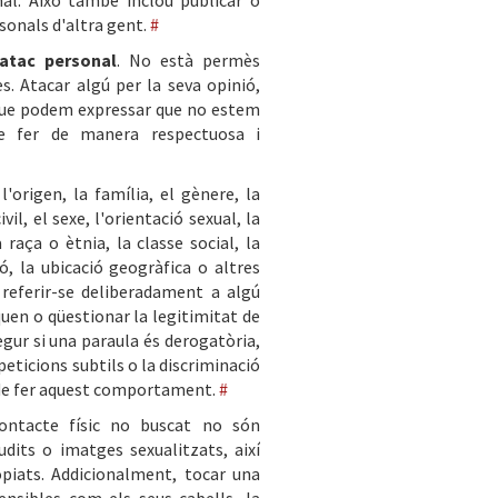
al. Això també inclou publicar o
sonals d'altra gent.
#
atac personal
. No està permès
es. Atacar algú per la seva opinió,
i que podem expressar que no estem
de fer de manera respectuosa i
'origen, la família, el gènere, la
vil, el sexe, l'orientació sexual, la
 raça o ètnia, la classe social, la
ió, la ubicació geogràfica o altres
 referir-se deliberadament a algú
uen o qüestionar la legitimitat de
egur si una paraula és derogatòria,
epeticions subtils o la discriminació
a de fer aquest comportament.
#
ntacte físic no buscat no són
udits o imatges sexualitzats, així
piats. Addicionalment, tocar una