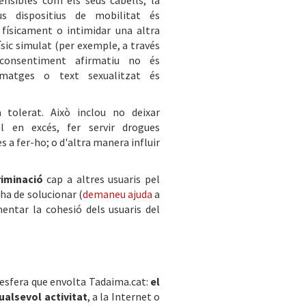
ensibles com els seus cabells, la
s dispositius de mobilitat és
 físicament o intimidar una altra
ísic simulat (per exemple, a través
consentiment afirmatiu no és
 imatges o text sexualitzat és
tolerat. Això inclou no deixar
ol en excés, fer servir drogues
s a fer-ho; o d'altra manera influir
riminació
cap a altres usuaris pel
'ha de solucionar (
demaneu ajuda
a
entar la cohesió dels usuaris del
'esfera que envolta Tadaima.cat:
el
qualsevol activitat
, a la Internet o