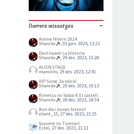
Darrers missatges
Anime Hivern 2024
Shancks
, 01 gen. 2024, 12:22
Destripant La Historia
Shancks
, 29 des. 2023, 15:28
ALIEN STAGE
manolini
, 29 des. 2023, 12:41
VIP Song: 3a edició
Shancks
, 29 des. 2023, 10:13
Kimetsu no Yaiba 4: El castell Infinit
Shancks
, 28 des. 2023, 18:34
Bon dia i bones festes!!
elwnt_15
, 27 des. 2023, 21:15
Suzume no Tojimari
Estel
, 27 des. 2023, 21:13