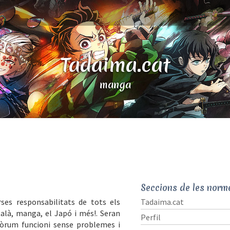
Tadaima.cat
manga
Seccions de les norm
ses responsabilitats de tots els
Tadaima.cat
là, manga, el Japó i més!. Seran
Perfil
fòrum funcioni sense problemes i