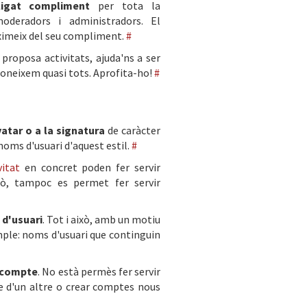
ligat compliment
per tota la
oderadors i administradors. El
imeix del seu compliment.
#
, proposa activitats, ajuda'ns a ser
coneixem quasi tots. Aprofita-ho!
#
atar o a la signatura
de caràcter
oms d'usuari d'aquest estil.
#
vitat
en concret poden fer servir
xò, tampoc es permet fer servir
 d'usuari
. Tot i això, amb un motiu
mple: noms d'usuari que continguin
 compte
. No està permès fer servir
 d'un altre o crear comptes nous