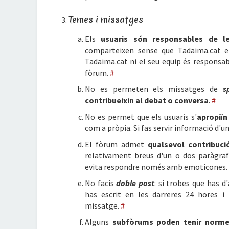
Temes i missatges
Els
usuaris són responsables de le
comparteixen sense que Tadaima.cat en
Tadaima.cat ni el seu equip és responsab
fòrum.
#
No es permeten els missatges de
s
contribueixin al debat o conversa
.
#
No es permet que els usuaris s'
apropiïn
com a pròpia. Si fas servir informació d'un 
El fòrum admet
qualsevol contribuci
relativament breus d'un o dos paràgrafs
evita respondre només amb emoticones.
No facis
doble post
: si trobes que has 
has escrit en les darreres 24 hores i 
missatge.
#
Alguns
subfòrums poden tenir norme