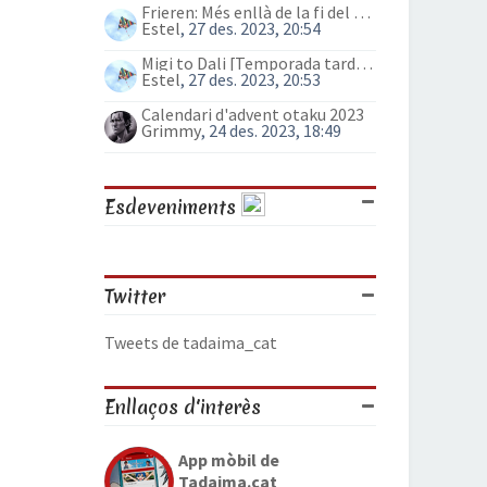
Frieren: Més enllà de la fi del viatge (anime)
Estel
, 27 des. 2023, 20:54
Migi to Dali [Temporada tardor 2023]
Estel
, 27 des. 2023, 20:53
Calendari d'advent otaku 2023
Grimmy
, 24 des. 2023, 18:49
Esdeveniments
Twitter
Tweets de tadaima_cat
Enllaços d'interès
App mòbil de
Tadaima.cat