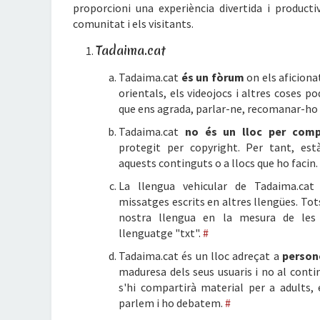
proporcioni una experiència divertida i product
comunitat i els visitants.
Tadaima.cat
Tadaima.cat
és un fòrum
on els aficiona
orientals, els videojocs i altres coses 
que ens agrada, parlar-ne, recomanar-ho 
Tadaima.cat
no és un lloc per compa
protegit per copyright. Per tant, est
aquests continguts o a llocs que ho facin.
La llengua vehicular de Tadaima.ca
missatges escrits en altres llengües. To
nostra llengua en la mesura de les n
llenguatge "txt".
#
Tadaima.cat és un lloc adreçat a
person
maduresa dels seus usuaris i no al contin
s'hi compartirà material per a adults,
parlem i ho debatem.
#