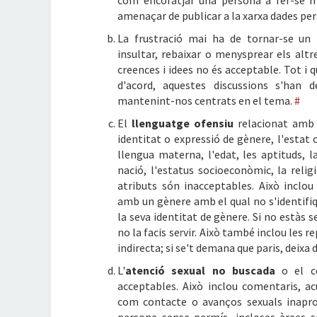
com encoratjar una persona a fer-se m
amenaçar de publicar a la xarxa dades per
La frustració mai ha de tornar-se un
insultar, rebaixar o menysprear els altr
creences i idees no és acceptable. Tot 
d'acord, aquestes discussions s'han 
mantenint-nos centrats en el tema.
#
El
llenguatge ofensiu
relacionat amb l
identitat o expressió de gènere, l'estat ci
llengua materna, l'edat, les aptituds, la
nació, l'estatus socioeconòmic, la relig
atributs són inacceptables. Això inclou
amb un gènere amb el qual no s'identifiq
la seva identitat de gènere. Si no estàs s
no la facis servir. Això també inclou les r
indirecta; si se't demana que paris, deix
L'
atenció sexual no buscada
o el co
acceptables. Això inclou comentaris, ac
com contacte o avanços sexuals inapro