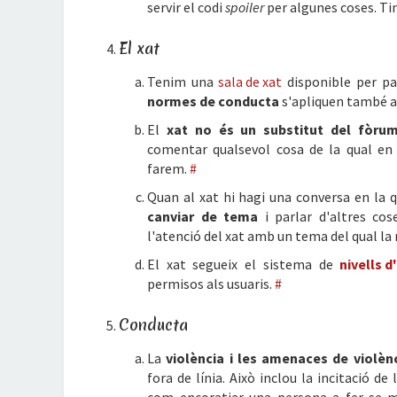
servir el codi
spoiler
per algunes coses. T
El xat
Tenim una
sala de xat
disponible per pa
normes de conducta
s'apliquen també a
El
xat no és un substitut del fòru
comentar qualsevol cosa de la qual en 
farem.
#
Quan al xat hi hagi una conversa en la q
canviar de tema
i parlar d'altres cos
l'atenció del xat amb un tema del qual la
El xat segueix el sistema de
nivells d
permisos als usuaris.
#
Conducta
La
violència i les amenaces de violèn
fora de línia. Això inclou la incitació de 