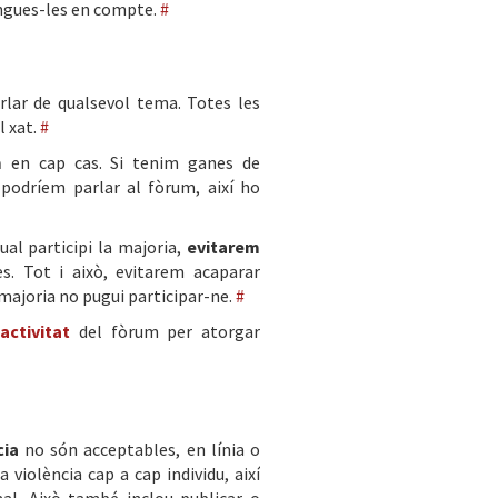
ingues-les en compte.
#
rlar de qualsevol tema. Totes les
l xat.
#
m
en cap cas. Si tenim ganes de
podríem parlar al fòrum, així ho
ual participi la majoria,
evitarem
es. Tot i això, evitarem acaparar
 majoria no pugui participar-ne.
#
'activitat
del fòrum per atorgar
cia
no són acceptables, en línia o
la violència cap a cap individu, així