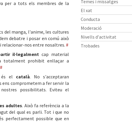
Temes i missatges
iva per a tots els membres de la
El xat
Conducta
Moderació
ts del manga, l'anime, les cultures
Nivells d'activitat
podem debatre i posar en comú això
i relacionar-nos entre nosaltres.
#
Trobades
rtir il·legalment
cap material
à totalment prohibit enllaçar a
#
t és el
català
. No s'acceptaran
ts ens comprometem a fer servir la
ostres possibilitats. Eviteu el
es adultes
. Això fa referència a la
gut del qual es parli. Tot i que no
 és perfectament possible que en