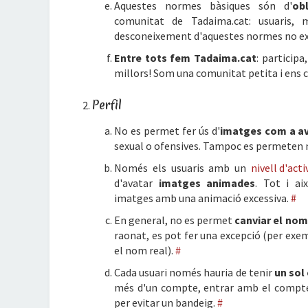
Aquestes normes bàsiques són d'
ob
comunitat de Tadaima.cat: usuaris, m
desconeixement d'aquestes normes no ex
Entre tots fem Tadaima.cat
: participa
millors! Som una comunitat petita i ens 
Perfil
No es permet fer ús d'
imatges com a av
sexual o ofensives. Tampoc es permeten n
Només els usuaris amb un
nivell d'acti
d'avatar
imatges animades
. Tot i ai
imatges amb una animació excessiva.
#
En general, no es permet
canviar el nom
raonat, es pot fer una excepció (per exe
el nom real).
#
Cada usuari només hauria de tenir
un sol
més d'un compte, entrar amb el compte
per evitar un bandeig.
#