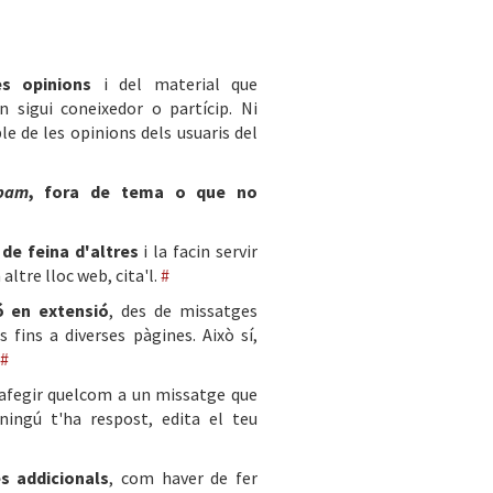
s opinions
i del material que
 sigui coneixedor o partícip. Ni
le de les opinions dels usuaris del
pam
, fora de tema o que no
 de feina d'altres
i la facin servir
altre lloc web, cita'l.
#
ó en extensió
, des de missatges
 fins a diverses pàgines. Això sí,
#
d'afegir quelcom a un missatge que
ningú t'ha respost, edita el teu
s addicionals
, com haver de fer