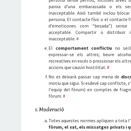
persona sense permís, incloses àrees s
panxa d'una embarassada o els seu
inacceptable. Això també inclou blocar
persona. El contacte físic o el contacte f
d'emoticones com “besada”) sense 
acceptable. Compartir o distribuir
inacceptable.
#
El
comportament conflictiu
no serà 
expressar-se els altres; beure alcoh
recreatives en excés o pressionar els altre
accions que causin hostilitat.
#
No es deixarà passar cap mena de
disc
motiu que sigui. Si esdevé cap conflicte, s
l'equip del fòrum) en comptes de fragm
fòrum.
#
Moderació
Totes aquestes normes apliquen a tota l
fòrum, el xat, els missatges privats i 