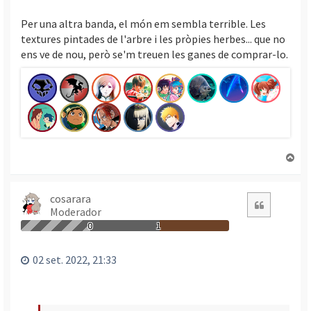
Per una altra banda, el món em sembla terrible. Les
textures pintades de l'arbre i les pròpies herbes... que no
ens ve de nou, però se'm treuen les ganes de comprar-lo.
T
o
r
n
cosarara
Citació
Moderador
a
a
0
1
l
’
02 set. 2022, 21:33
i
n
i
c