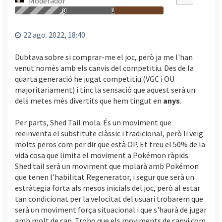
Moderador
a
a
0
1
l
’
22 ago. 2022, 18:40
i
n
Dubtava sobre si comprar-me el joc, però ja me l'han
i
venut només amb els canvis del competitiu. Des de la
c
quarta generació he jugat competitiu (VGC i OU
i
majoritariament) i tinc la sensació que aquest serà un
dels metes més divertits que hem tingut en
anys
.
Per parts, Shed Tail mola. És un moviment que
reeinventa el substitute clàssic i tradicional, però li veig
molts peros com per dir que està OP. Et treu el 50% de la
vida cosa que limita el moviment a Pokémon ràpids.
Shed tail serà un moviment que molarà amb Pokémon
que tenen l'habilitat Regenerator, i segur que serà un
estràtegia forta als mesos inicials del joc, però al estar
tan condicionat per la velocitat del usuari trobarem que
serà un moviment força situacional i que s'haurà de jugar
amb molt de cap. Trobo que els moviments de canvi com