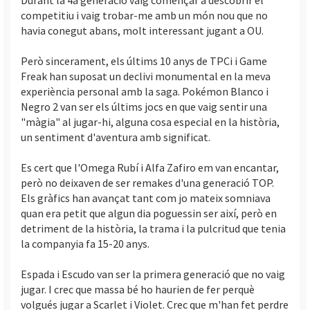
competitiu i vaig trobar-me amb un món nou que no
havia conegut abans, molt interessant jugant a OU.
Però sincerament, els últims 10 anys de TPCi i Game
Freak han suposat un declivi monumental en la meva
experiència personal amb la saga. Pokémon Blanco i
Negro 2 van ser els últims jocs en que vaig sentir una
"màgia" al jugar-hi, alguna cosa especial en la història,
un sentiment d'aventura amb significat.
Es cert que l'Omega Rubí i Alfa Zafiro em van encantar,
però no deixaven de ser remakes d'una generació TOP.
Els gràfics han avançat tant com jo mateix somniava
quan era petit que algun dia poguessin ser així, però en
detriment de la història, la trama i la pulcritud que tenia
la companyia fa 15-20 anys.
Espada i Escudo van ser la primera generació que no vaig
jugar. I crec que massa bé ho haurien de fer perquè
volgués jugar a Scarlet i Violet. Crec que m'han fet perdre