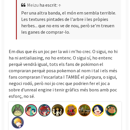
Meizu
ha escrit:
↑
i
Per una altra banda, el món em sembla terrible.
Les textures pintades de l'arbre i les pròpies
herbes... que no ens ve de nou, però se'm treuen
les ganes de comprar-lo.
Em dius que és un joc per la wii i m'ho crec. O sigui, no hi
ha ni antialiasing, no ho entenc. O sigui sí, ho entenc
perquè vendrà igual, tots els fans de pokimon el
compraran perquè posa pokemon al nom i tal i els més
fans compraran l'escarlata I TAMBÉ el púrpura, o sigui,
negoci rodó, però noi jo crec que podrien fer el joc a
sobre d'unreal engine i tenir gràfics més bons amb poc
esforç, no sé.