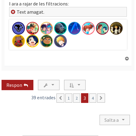
I ara a rajar de les filtracions:
Text amagat.
T
o
r
n
a
Respon
a
l
39 entrades
3
1
2
4
Anterior
Següent
’
i
n
i
Salta a
c
i