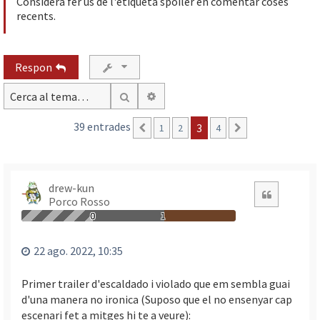
Considera fer ús de l'etiqueta spoiler en comentar coses
recents.
Respon
Cerca avançada
Cerca
39 entrades
3
1
2
4
Anterior
Següent
drew-kun
Citació
Porco Rosso
0
1
22 ago. 2022, 10:35
Primer trailer d'escaldado i violado que em sembla guai
d'una manera no ironica (Suposo que el no ensenyar cap
escenari fet a mitges hi te a veure):