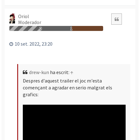
o
r
n
Oriol
Citació
Moderador
a
a
0
1
l
’
10 set. 2022, 23:20
i
n
i
c
drew-kun
ha escrit:
↑
i
Despres d'aquest trailer el joc m'esta
començant a agradar en serio malgrat els
grafics: