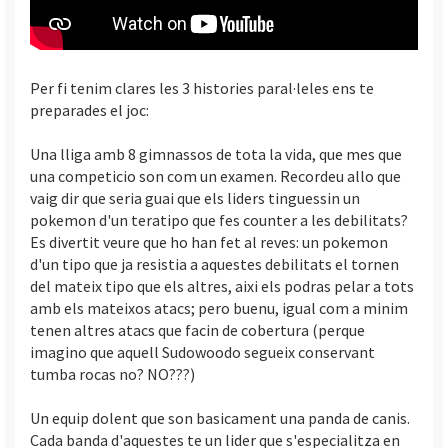
Per fi tenim clares les 3 histories paral·leles ens te
preparades el joc:
Una lliga amb 8 gimnassos de tota la vida, que mes que
una competicio son com un examen. Recordeu allo que
vaig dir que seria guai que els liders tinguessin un
pokemon d'un teratipo que fes counter a les debilitats?
Es divertit veure que ho han fet al reves: un pokemon
d'un tipo que ja resistia a aquestes debilitats el tornen
del mateix tipo que els altres, aixi els podras pelar a tots
amb els mateixos atacs; pero buenu, igual com a minim
tenen altres atacs que facin de cobertura (perque
imagino que aquell Sudowoodo segueix conservant
tumba rocas no? NO???)
Un equip dolent que son basicament una panda de canis.
Cada banda d'aquestes te un lider que s'especialitza en