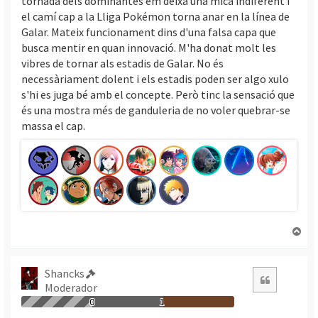
tornada dels dominantes em deixa una mica indiferent i
el camí cap a la Lliga Pokémon torna anar en la línea de
Galar. Mateix funcionament dins d'una falsa capa que
busca mentir en quan innovació. M'ha donat molt les
vibres de tornar als estadis de Galar. No és
necessàriament dolent i els estadis poden ser algo xulo
s'hi es juga bé amb el concepte. Però tinc la sensació que
és una mostra més de ganduleria de no voler quebrar-se
massa el cap.
T
o
r
n
Shancks
Citació
a
Moderador
a
0
1
l