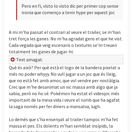
Pero en fi, visto lo visto dic per primer cop sense
ironia que començo a tenir hype per aquest joc
A mi m'ha passat el contrari al veure el trailer, se m'han
tret força les ganes. No m'ha agradat gens el que he vist.
Cada vegada que veig escenaris o textures se'm treuen
totalment les ganes de jugar-hi.
Text amagat.
Què és això? Per què està el logo de la bandera pixelat a
més no poder whyyy. No vull jugar a un joc que és lleig,
que no està fet amb amor, que vol vendre per nostàlgia.
Crec que m'he desanimat un xic massa amb algo que ja
sabia, però no ho sé. Pokémon ha estat el videojoc més
important de la meva vida i veure el rumb que ha agafat
la saga només per fer diners a mansalva, iugh.
Lo demés que s'ha ensenyat al trailer tampoc m'ha fet
massa el pes. Els dolents m'han semblat insípids, la