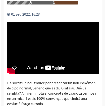
a
0
1
l
’
01 set. 2022, 16:28
i
n
i
c
i
Ha sortit un nou tràiler per presentar un nou Pokémon
de tipo normal/veneno que es diu Grafaiai. Què us
sembla? A mi em mola el concepte de granota verinosa
en un mico. I estic 100% convençut que tindrà una
evolució força currada.