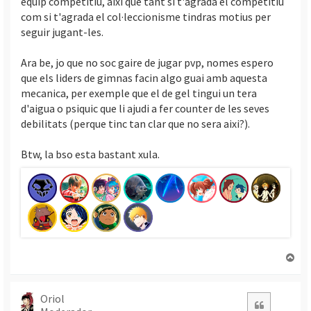
equip competitiu, aixi que tant si t'agrada el competitiu
com si t'agrada el col·leccionisme tindras motius per
seguir jugant-les.
Ara be, jo que no soc gaire de jugar pvp, nomes espero
que els liders de gimnas facin algo guai amb aquesta
mecanica, per exemple que el de gel tingui un tera
d'aigua o psiquic que li ajudi a fer counter de les seves
debilitats (perque tinc tan clar que no sera aixi?).
Btw, la bso esta bastant xula.
T
o
r
n
Oriol
Citació