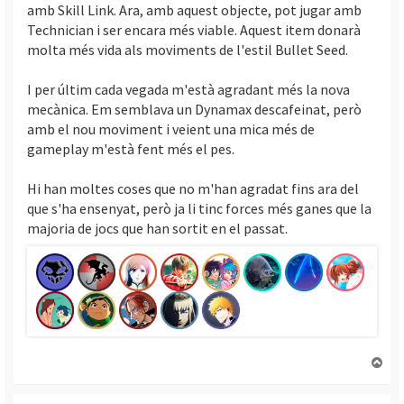
amb Skill Link. Ara, amb aquest objecte, pot jugar amb
Technician i ser encara més viable. Aquest item donarà
molta més vida als moviments de l'estil Bullet Seed.
I per últim cada vegada m'està agradant més la nova
mecànica. Em semblava un Dynamax descafeinat, però
amb el nou moviment i veient una mica més de
gameplay m'està fent més el pes.
Hi han moltes coses que no m'han agradat fins ara del
que s'ha ensenyat, però ja li tinc forces més ganes que la
majoria de jocs que han sortit en el passat.
T
o
r