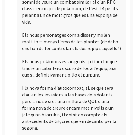
somni de veure un combat similar al d'un RPG
classic en un joc de pokemon, de l'estil 4 petits
pelant a un de molt gros que es una esponja de
vida.
Els nous personatges com a disseny molen
molt tots menys l'emo de les plantes (de debo
ens han de fer controlar els dos repipis aquells?)
Els nous pokimons estan guais, ja tinc clar que
tindre un caballero oscuro de foc a l'equip, aixi
que si, definitivament pillo el purpura.
I la nova forma d'autocombat, si, se que sera
clau en les invasions a les bases dels dolents
pero.... no se si es una millora de QOL o una
forma nova de treure encara mes nivells a un
jefe quan hi arribis, i tenint en compte els
antecedents de GF, crec que em decanto per la
segona.