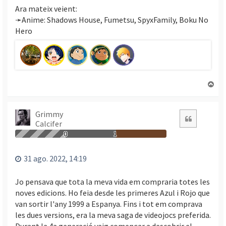
Ara mateix veient:
➛Anime: Shadows House, Fumetsu, SpyxFamily, Boku No
Hero
T
o
r
n
Grimmy
Citació
Calcifer
a
a
0
1
l
’
31 ago. 2022, 14:19
i
n
Jo pensava que tota la meva vida em compraria totes les
i
noves edicions. Ho feia desde les primeres Azul i Rojo que
c
van sortir l'any 1999 a Espanya. Fins i tot em comprava
i
les dues versions, era la meva saga de videojocs preferida.
Durant la 4a generació vaig començar a descobrir el