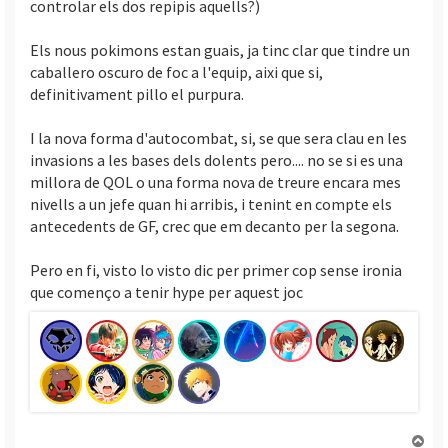
controlar els dos repipis aquells?)
Els nous pokimons estan guais, ja tinc clar que tindre un
caballero oscuro de foc a l'equip, aixi que si,
definitivament pillo el purpura.
I la nova forma d'autocombat, si, se que sera clau en les
invasions a les bases dels dolents pero.... no se si es una
millora de QOL o una forma nova de treure encara mes
nivells a un jefe quan hi arribis, i tenint en compte els
antecedents de GF, crec que em decanto per la segona.
Pero en fi, visto lo visto dic per primer cop sense ironia
que començo a tenir hype per aquest joc
T