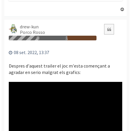
T
o
r
n
drew-kun
Citació
Porco Rosso
a
a
0
1
l
’
08 set. 2022, 13:37
i
n
Despres d'aquest trailer el joc m'esta començant a
i
agradar en serio malgrat els grafics:
c
i