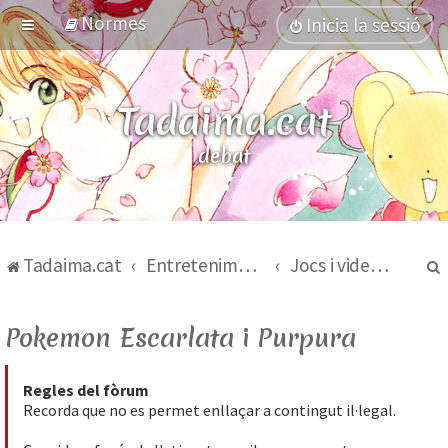
Normes
Inicia la sessió
Tadaima.cat
anime
debat
Tadaima.cat
Entreteniment
Jocs i videojocs
Pokemon Escarlata i Purpura
Regles del fòrum
Recorda que no es permet enllaçar a contingut il·legal.