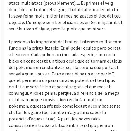
atacs multiatacs (provablement)..... El primer el veig
dificil de controlar i el segon, l'habilitat encadenado fa
la seva feina molt millor i a mes no gastes el lloc del teu
objecte. L'unic que se'n beneficiaria es en Greninja amb el
seu Shuriken d'aigua, pero te pinta que no hi sera.
I passem a lo important del trailer: Entenem millor com
funciona la cristalitzacio: Es el poder oculto pero portat
a l'extrem. Cada pokemon (no cada especie, sino cada
bitxo en concret) te un tipus ocult que es tornara el tipus
del pokemon en cristalitzar-se, i la corona que porta et
senyala quin tipus es. Pero a mes hi ha un atac per MT
que et permetra disparar un atac potent del teu tipus
ocult i que sera fisic o especial segons el que mes et
convingui. Aixo es genial perque, a diferencia de la mega
o el dinamax que consisteixen en bufar molt un
pokemon, aquesta afegeix complexitat al combat sense
chetar-los gaire (be, tambe m'agradaria saber la
potencia d'aquest atac). A part, les noves raids
consistiran en trobar x bitxo amb x teratipo per a un