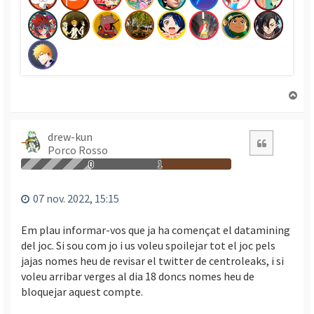
T
o
r
n
drew-kun
Citació
Porco Rosso
a
a
0
1
l
’
07 nov. 2022, 15:15
i
n
Em plau informar-vos que ja ha començat el datamining
i
del joc. Si sou com jo i us voleu spoilejar tot el joc pels
c
jajas nomes heu de revisar el twitter de centroleaks, i si
i
voleu arribar verges al dia 18 doncs nomes heu de
bloquejar aquest compte.