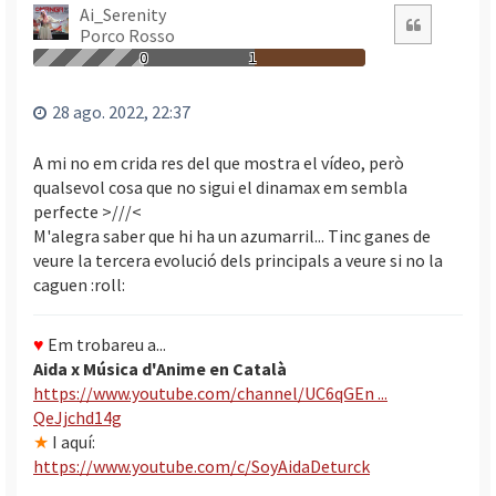
n
Ai_Serenity
Citació
Porco Rosso
a
a
0
1
l
’
28 ago. 2022, 22:37
i
n
A mi no em crida res del que mostra el vídeo, però
i
qualsevol cosa que no sigui el dinamax em sembla
c
perfecte >///<
i
M'alegra saber que hi ha un azumarril... Tinc ganes de
veure la tercera evolució dels principals a veure si no la
caguen :roll:
♥
Em trobareu a...
Aida x Música d'Anime en Català
https://www.youtube.com/channel/UC6qGEn ...
QeJjchd14g
★
I aquí:
https://www.youtube.com/c/SoyAidaDeturck