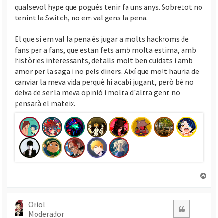
qualsevol hype que pogués tenir fa uns anys. Sobretot no
tenint la Switch, no em val gens la pena.
El que sí em val la pena és jugar a molts hackroms de
fans per a fans, que estan fets amb molta estima, amb
històries interessants, detalls molt ben cuidats i amb
amor per la saga i no pels diners. Així que molt hauria de
canviar la meva vida perquè hi acabi jugant, però bé no
deixa de ser la meva opinió i molta d'altra gent no
pensarà el mateix.
T
o
r
n
Oriol
Citació
Moderador
a