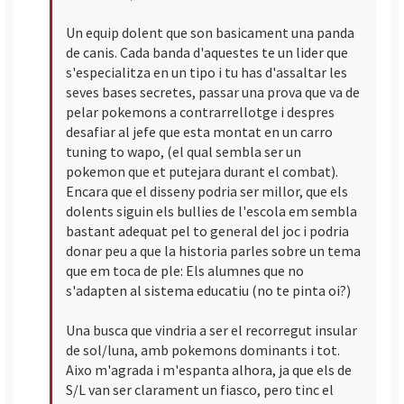
Un equip dolent que son basicament una panda
de canis. Cada banda d'aquestes te un lider que
s'especialitza en un tipo i tu has d'assaltar les
seves bases secretes, passar una prova que va de
pelar pokemons a contrarrellotge i despres
desafiar al jefe que esta montat en un carro
tuning to wapo, (el qual sembla ser un
pokemon que et putejara durant el combat).
Encara que el disseny podria ser millor, que els
dolents siguin els bullies de l'escola em sembla
bastant adequat pel to general del joc i podria
donar peu a que la historia parles sobre un tema
que em toca de ple: Els alumnes que no
s'adapten al sistema educatiu (no te pinta oi?)
Una busca que vindria a ser el recorregut insular
de sol/luna, amb pokemons dominants i tot.
Aixo m'agrada i m'espanta alhora, ja que els de
S/L van ser clarament un fiasco, pero tinc el