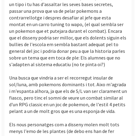
un tipo i tu has d'assaltar les seves bases secretes,
passar una prova que va de pelar pokemons a
contrarrellotge i despres desafiar al jefe que esta
montat en un carro tuning to wapo, (el qual sembla ser
un pokemon que et putejara durant el combat). Encara
que el disseny podria ser millor, que els dolents siguin els
bullies de l'escola em sembla bastant adequat pel to
general del joc i podria donar peu a que la historia parles
sobre un tema que em toca de ple: Els alumnes que no
s'adapten al sistema educatiu (no te pinta oi?)
Una busca que vindria a ser el recorregut insular de
sol/luna, amb pokemons dominants i tot. Aixo m'agrada
i m'espanta alhora, ja que els de S/L van ser clarament un
fiasco, pero tinc el somni de veure un combat similar al
d'un RPG classic en un joc de pokemon, de l'estil 4 petits
pelant a un de molt gros que es una esponja de vida.
Els nous personatges com a disseny molen molt tots
menys l'emo de les plantes (de debo ens han de fer