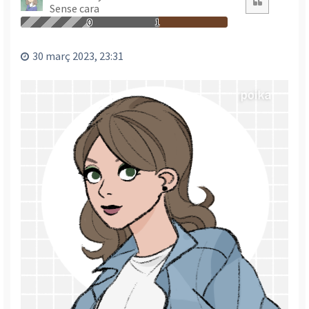
Citació
Sense cara
a
a
0
1
l
’
30 març 2023, 23:31
i
n
i
c
i