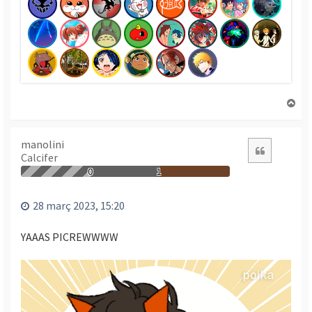
T
o
r
n
manolini
Citació
Calcifer
a
a
0
1
l
’
28 març 2023, 15:20
i
n
YAAAS PICREWWWW
i
c
i