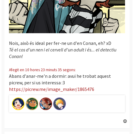
Nois, això és ideal per fer-ne un d'en Conan, eh? xD
Té el cos d'un nen i el cervell d'un adult i és... el detectiu
Conan!
Afegit en 10 hores 23 minuts 35 segons:
Abans d'anar-me'n a dormir: avui he trobat aquest
picrew, per si us interessa :3
https://picrew.me/image_maker/1865476
T
o
r