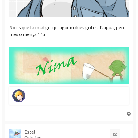
No es que la imatge i jo siguem dues gotes d'aigua, pero
més o menys ^^u
T
o
r
n
Estel
Citació
Calcifer
a