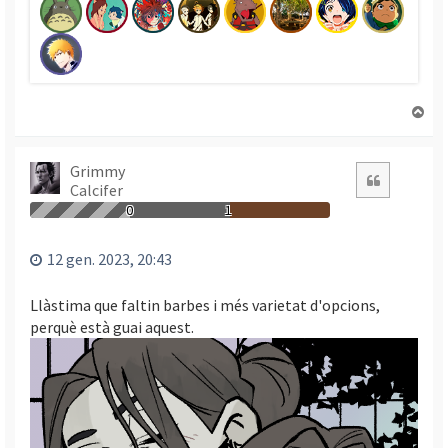
T
o
r
n
Grimmy
Citació
Calcifer
a
a
0
1
l
’
12 gen. 2023, 20:43
i
n
Llàstima que faltin barbes i més varietat d'opcions,
i
perquè està guai aquest.
c
i