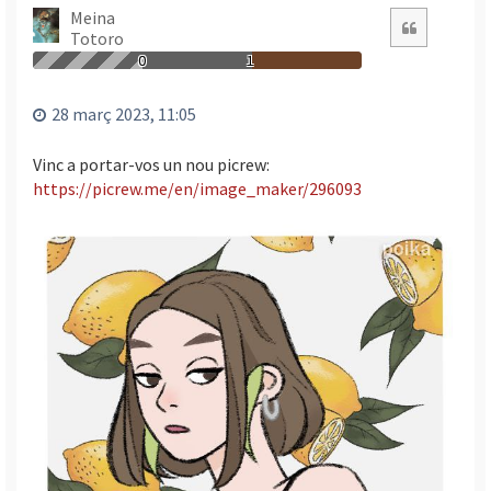
n
Meina
Citació
Totoro
a
a
0
1
l
’
28 març 2023, 11:05
i
n
Vinc a portar-vos un nou picrew:
i
https://picrew.me/en/image_maker/296093
c
i