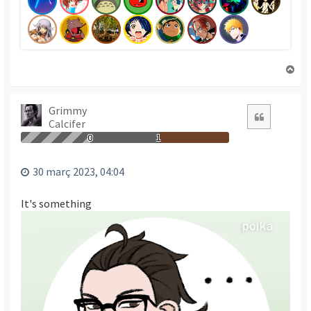
T
o
r
n
Grimmy
Citació
Calcifer
a
a
0
1
l
’
30 març 2023, 04:04
i
n
It's something
i
c
i