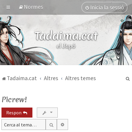
Normes
Inicia la sessió
Tadaima.cat
el Japó
Tadaima.cat
Altres
Altres temes
Picrew!
Respon
Cerca avançada
Cerca