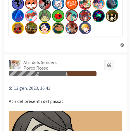
T
o
r
n
Atir dels Senders
Citació
Porco Rosso
a
a
0
1
l
’
12 gen. 2023, 16:41
i
n
Atir del present i del passat:
i
c
i