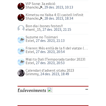
VIP Song: 3a edició
Shancks
, 29 des. 2023, 10:13
Kimetsu no Yaiba 4: El castell Infinit
Shancks
, 28 des. 2023, 18:34
Bon dia i bones festes!!
elwnt_15
, 27 des. 2023, 21:15
Suzume no Tojimari
Estel
, 27 des. 2023, 21:13
Frieren: Més enllà de la fi del viatge (anime)
Estel
, 27 des. 2023, 20:54
Migi to Dali [Temporada tardor 2023]
Estel
, 27 des. 2023, 20:53
Calendari d'advent otaku 2023
Grimmy
, 24 des. 2023, 18:49
Esdeveniments