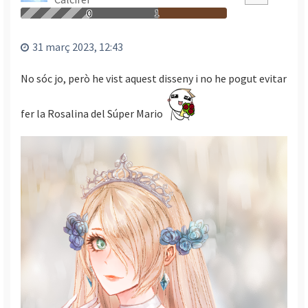
a
0
1
l
’
31 març 2023, 12:43
i
n
No sóc jo, però he vist aquest disseny i no he pogut evitar
i
c
i
fer la Rosalina del Súper Mario