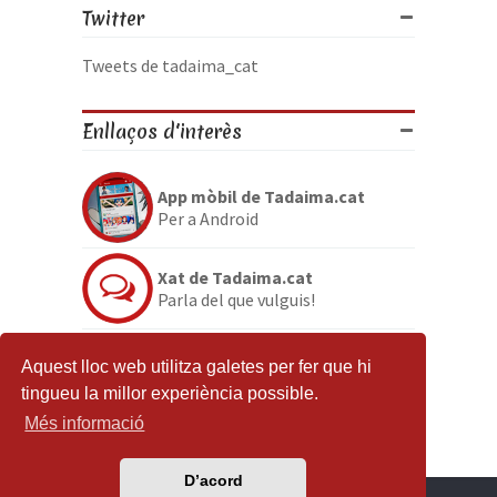
Twitter
Tweets de tadaima_cat
Enllaços d'interès
App mòbil de Tadaima.cat
Per a Android
Xat de Tadaima.cat
Parla del que vulguis!
Discord de Tadaima.cat
Aquest lloc web utilitza galetes per fer que hi
Per si no en tenies prou
tingueu la millor experiència possible.
Més informació
D’acord