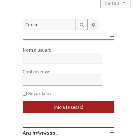
i
Salta a
c
i
Cerca avançada
Cerca
Nom d’usuari:
Contrasenya:
Recorda’m
Ara interessa...