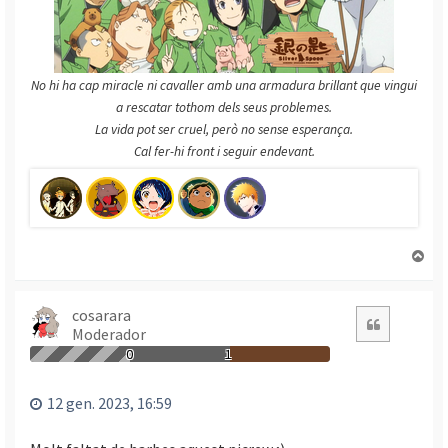
No hi ha cap miracle ni cavaller amb una armadura brillant que vingui
a rescatar tothom dels seus problemes.
La vida pot ser cruel, però no sense esperança.
Cal fer-hi front i seguir endevant.
T
o
r
n
cosarara
Citació
Moderador
a
a
0
1
l
’
12 gen. 2023, 16:59
i
n