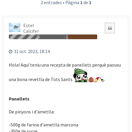
2 entrades • Pàgina
1
de
1
Estel
Citació
Calcifer
0
1
31 oct. 2023, 18:14
Hola! Aquí teniu una recepta de panellets perquè passeu
una bona revetlla de Tots Sants
Panellets
De pinyons i d'ametlla:
-500g de farina d'ametlla marcona
-350g de sucre