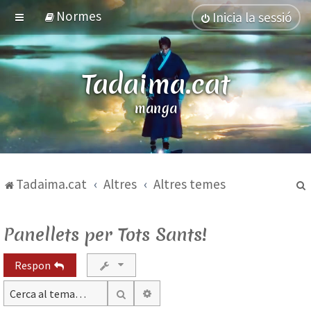
Normes
Inicia la sessió
Tadaima.cat
manga
Tadaima.cat
Altres
Altres temes
Panellets per Tots Sants!
Respon
Cerca avançada
Cerca