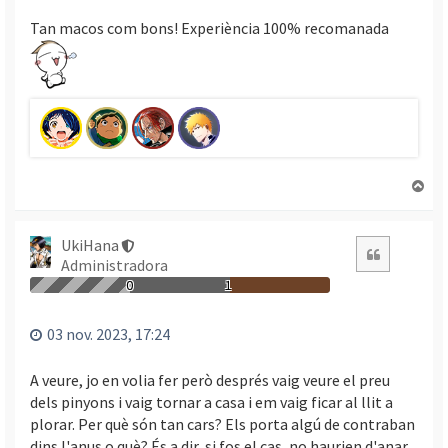
Tan macos com bons! Experiència 100% recomanada
T
o
r
n
UkiHana
Citació
a
Administradora
a
0
1
l
’
03 nov. 2023, 17:24
i
n
A veure, jo en volia fer però després vaig veure el preu
i
dels pinyons i vaig tornar a casa i em vaig ficar al llit a
c
plorar. Per què són tan cars? Els porta algú de contraban
i
dins l'anus o què? És a dir, si fos el cas, no haurien d'anar