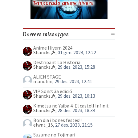
Temporada anime hivern
Darrers missatges
Anime Hivern 2024
Shancks
, 01 gen. 2024, 12:22
Destripant La Historia
Shancks
, 29 des. 2023, 15:28
ALIEN STAGE
manolini
, 29 des. 2023, 12:41
VIP Song: 3a edició
Shancks
, 29 des. 2023, 10:13
Kimetsu no Yaiba 4: El castell Infinit
Shancks
, 28 des. 2023, 18:34
Bon dia i bones festes!!
elwnt_15
, 27 des. 2023, 21:15
Suzume no Tojimari