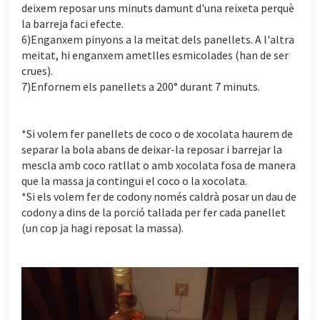
deixem reposar uns minuts damunt d'una reixeta perquè
la barreja faci efecte.
6)Enganxem pinyons a la meitat dels panellets. A l'altra
meitat, hi enganxem ametlles esmicolades (han de ser
crues).
7)Enfornem els panellets a 200° durant 7 minuts.
*Si volem fer panellets de coco o de xocolata haurem de
separar la bola abans de deixar-la reposar i barrejar la
mescla amb coco ratllat o amb xocolata fosa de manera
que la massa ja contingui el coco o la xocolata.
*Si els volem fer de codony només caldrà posar un dau de
codony a dins de la porció tallada per fer cada panellet
(un cop ja hagi reposat la massa).