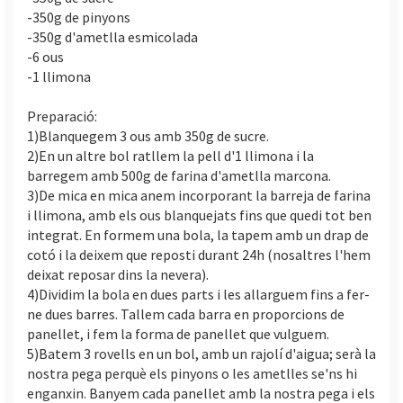
-350g de pinyons
-350g d'ametlla esmicolada
-6 ous
-1 llimona
Preparació:
1)Blanquegem 3 ous amb 350g de sucre.
2)En un altre bol ratllem la pell d'1 llimona i la
barregem amb 500g de farina d'ametlla marcona.
3)De mica en mica anem incorporant la barreja de farina
i llimona, amb els ous blanquejats fins que quedi tot ben
integrat. En formem una bola, la tapem amb un drap de
cotó i la deixem que reposti durant 24h (nosaltres l'hem
deixat reposar dins la nevera).
4)Dividim la bola en dues parts i les allarguem fins a fer-
ne dues barres. Tallem cada barra en proporcions de
panellet, i fem la forma de panellet que vulguem.
5)Batem 3 rovells en un bol, amb un rajolí d'aigua; serà la
nostra pega perquè els pinyons o les ametlles se'ns hi
enganxin. Banyem cada panellet amb la nostra pega i els