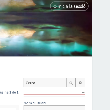
Inicia la sessió
Cerca avançada
Cerca
Pàgina
1
de
1
Nom d’usuari: