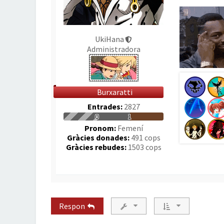
UkiHana
Administradora
Burxaratti
Entrades:
2827
0
1
Pronom:
Femení
Gràcies donades:
491 cops
Gràcies rebudes:
1503 cops
Respon