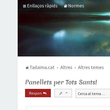
Enllaços ràpids
Normes
Tadaima.cat
Altres
Altres temes
Panellets per Tots Sants!
Respon