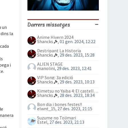
Darrers missatges
b un
dins la
Anime Hivern 2024
Shancks
, 01 gen. 2024, 12:22
 cada
Destripant La Historia
Shancks
, 29 des. 2023, 15:28
ls
ALIEN STAGE
pega i
manolini
, 29 des. 2023, 12:41
te.
VIP Song: 3a edició
Shancks
, 29 des. 2023, 10:13
Kimetsu no Yaiba 4: El castell Infinit
Shancks
, 28 des. 2023, 18:34
Bon dia i bones festes!!
elwnt_15
, 27 des. 2023, 21:15
de
 manera
Suzume no Tojimari
Estel
, 27 des. 2023, 21:13
rció