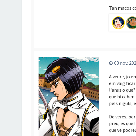
Tan macos c
03 nov. 202
A veure, jo e
em vaig ficar
l'anus o què? 
que hi caben 
pels niguls, 
De veres, per
preu, és que 
que ve podre