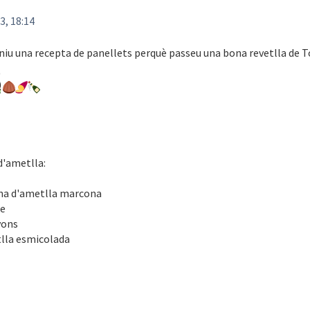
3, 18:14
eniu una recepta de panellets perquè passeu una bona revetlla de T
d'ametlla:
ina d'ametlla marcona
re
yons
lla esmicolada