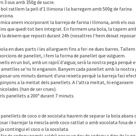
 3 ous amb 350g de sucre.
 bol ratllem la pell d'1 llimona i la barregem amb 500g de farina
arcona.
mica anem incorporant la barreja de farina i llimona, amb els ous
fins que quedi tot ben integrat. En formem una bola, la tapem am
i la deixem que reposti durant 24h (nosaltres l'hem deixat reposar 
bola en dues parts i les allarguem fins a fer-ne dues barres. Tallem
porcions de panellet, i fem la forma de panellet que vulguem.
ells en un bol, amb un rajolí d'aigua; serà la nostra pega perquè e
s ametlles se'ns hi enganxin. Banyem cada panellet amb la nostra 
posar uns minuts damunt d'una reixeta perquè la barreja faci efec
inyons a la meitat dels panellets. A l'altra meitat, hi enganxem
icolades (han de ser crues).
ls panellets a 200° durant 7 minuts.
r panellets de coco o de xocolata haurem de separar la bola abans 
posar i barrejar la mescla amb coco ratllat o amb xocolata fosa de
ja contingui el coco o la xocolata.
 fer de codony només caldrà posar un dau de codony a dins de la po