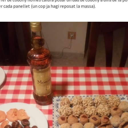
er cada panellet (un cop ja hagi reposat la massa).