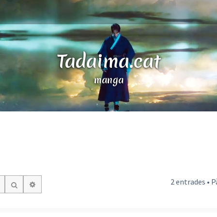
Tadaima.cat
manga
2 entrades • 
Cerca avançada
Cerca