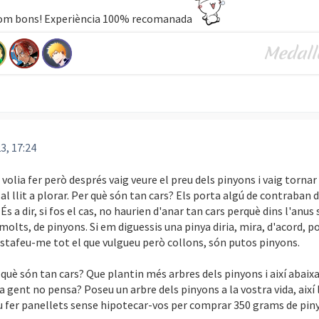
om bons! Experiència 100% recomanada
3, 17:24
n volia fer però després vaig veure el preu dels pinyons i vaig tornar 
 al llit a plorar. Per què són tan cars? Els porta algú de contraban 
És a dir, si fos el cas, no haurien d'anar tan cars perquè dins l'anus
molts, de pinyons. Si em diguessis una pinya diria, mira, d'acord, p
estafeu-me tot el que vulgueu però collons, són putos pinyons.
 què són tan cars? Que plantin més arbres dels pinyons i així abaixa
la gent no pensa? Poseu un arbre dels pinyons a la vostra vida, així 
u fer panellets sense hipotecar-vos per comprar 350 grams de pin