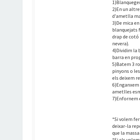
1)Blanquegem
2)En un altre
d'ametlla m
3)De mica en 
blanquejats 
drap de cotó 
nevera).
4)Dividim la 
barra en pro
5)Batem 3 rov
pinyons o le
els deixem re
6)Enganxem p
ametlles esm
7)Enfornem e
*Si volem fe
deixar-la re
que la massa 
*Si els volem