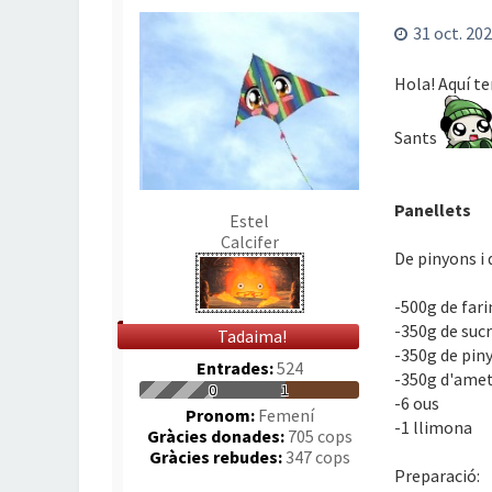
31 oct. 202
Hola! Aquí t
Sants
Panellets
Estel
Calcifer
De pinyons i 
-500g de far
-350g de suc
Tadaima!
-350g de pin
Entrades:
524
-350g d'amet
0
1
-6 ous
Pronom:
Femení
-1 llimona
Gràcies donades:
705 cops
Gràcies rebudes:
347 cops
Preparació: