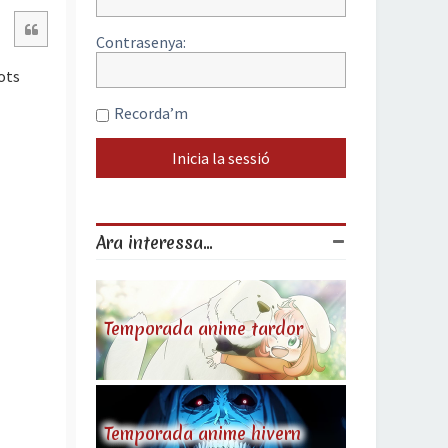
Citació
Contrasenya:
ots
Recorda’m
Ara interessa...
Temporada anime tardor
Temporada anime hivern