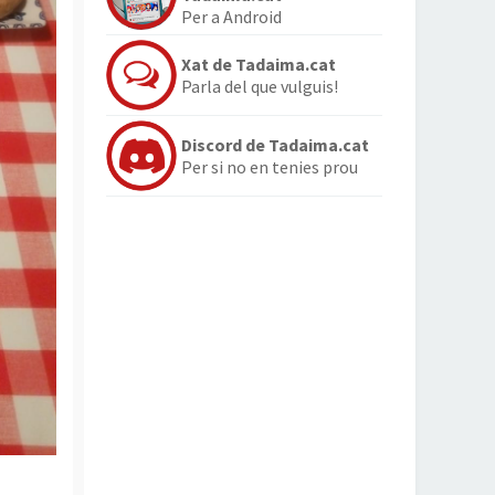
Per a Android
Xat de Tadaima.cat
Parla del que vulguis!
Discord de Tadaima.cat
Per si no en tenies prou