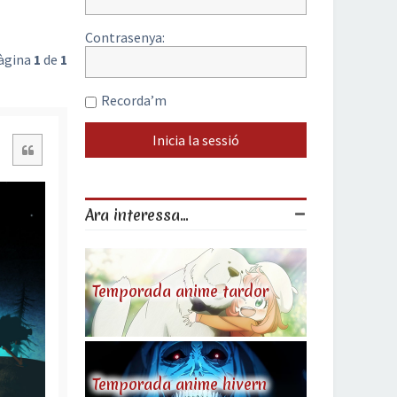
Contrasenya:
Pàgina
1
de
1
Recorda’m
Citació
Ara interessa...
Temporada anime tardor
Temporada anime hivern