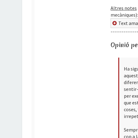
Altres notes
mecàniques):
Text ama
--------------
Opinió pe
Ha sig
aquest
diferen
sentir-
per ex
que es
coses, 
irrepet
Sempre
cop a 