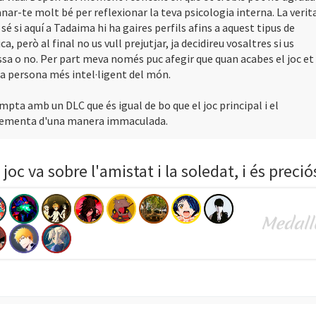
anar-te molt bé per reflexionar la teva psicologia interna. La verit
sé si aquí a Tadaima hi ha gaires perfils afins a aquest tipus de
a, però al final no us vull prejutjar, ja decidireu vosaltres si us
ssa o no. Per part meva només puc afegir que quan acabes el joc et
la persona més intel·ligent del món.
ompta amb un DLC que és igual de bo que el joc principal i el
ementa d'una manera immaculada.
 joc va sobre l'amistat i la soledat, i és preció