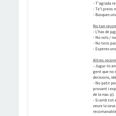
- T'agrada re
- Te'l prens 
- Busques un
No tan recom
- L'has de ju
- No vols / n
- No tens pac
- Esperes una
Altres reco
- Jugar-lo a
gent que no s
decisions, ide
- No patir pe
provant i exp
de la nau :p).
- Si amb tot 
veure la seva
recomanable (