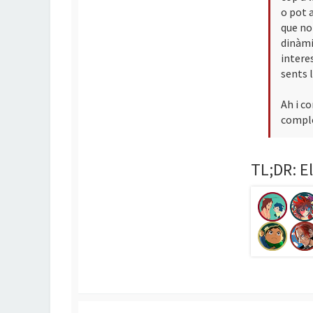
o pot 
que no 
dinàmic
intere
sents 
Ah i c
compl
TL;DR: El