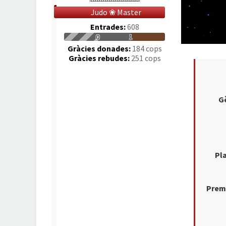
Judo ❀ Master
Entrades:
608
0
1
Gràcies donades:
184 cops
Gràcies rebudes:
251 cops
G
Pl
Prem