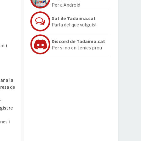
Per a Android
Xat de Tadaima.cat
Parla del que vulguis!
Discord de Tadaima.cat
ent)
Per si no en tenies prou
ar a la
presa de
r
egistre
nes i