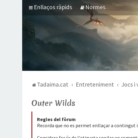
Enllaços ràpids
Normes
Tadaima.cat
Entreteniment
Jocs i
Outer Wilds
Regles del fòrum
Recorda que no es permet enllaçar a contingut il
Considera fer ús de l'etiqueta spoiler en coment