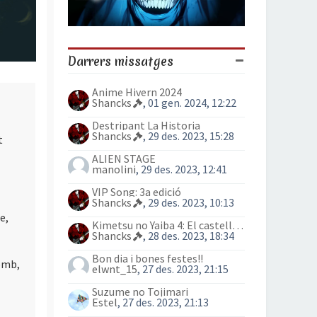
Darrers missatges
Anime Hivern 2024
Shancks
, 01 gen. 2024, 12:22
Destripant La Historia
Shancks
, 29 des. 2023, 15:28
t
ALIEN STAGE
manolini
, 29 des. 2023, 12:41
VIP Song: 3a edició
Shancks
, 29 des. 2023, 10:13
e,
Kimetsu no Yaiba 4: El castell Infinit
Shancks
, 28 des. 2023, 18:34
Bon dia i bones festes!!
Bomb,
elwnt_15
, 27 des. 2023, 21:15
Suzume no Tojimari
Estel
, 27 des. 2023, 21:13