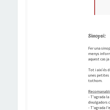
Sinopsi:
Fer una sinop
menys inform
aquest cas ja
Tot i així és
unes petites 
tothom.
Recomanable
- T'agrada la 
divulgadors c
- T'agrada l'