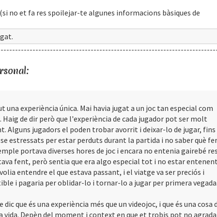
(si no et fa res spoilejar-te algunes informacions bàsiques de
gat.
---------------------------------------------------------------------------
rsonal:
ut una experiència única. Mai havia jugat a un joc tan especial com
. Haig de dir però que l'experiència de cada jugador pot ser molt
t. Alguns jugadors el poden trobar avorrit i deixar-lo de jugar, fins 
se estressats per estar perduts durant la partida i no saber què fer
emple portava diverses hores de joc i encara no entenia gairebé res
tava fent, però sentia que era algo especial tot i no estar entenent
volia entendre el que estava passant, i el viatge va ser preciós i
ible i pagaria per oblidar-lo i tornar-lo a jugar per primera vegada
 dic que és una experiència més que un videojoc, i que és una cosa 
la vida. Depèn del moment i context en que et trobis pot no agrada