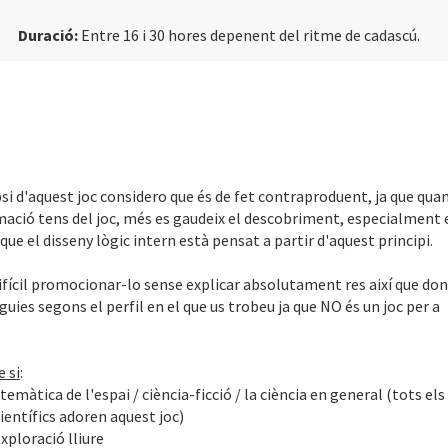
Duració:
Entre 16 i 30 hores depenent del ritme de cadascú.
si d'aquest joc considero que és de fet contraproduent, ja que qua
ació tens del joc, més es gaudeix el descobriment, especialment 
 que el disseny lògic intern està pensat a partir d'aquest principi.
 difícil promocionar-lo sense explicar absolutament res així que do
guies segons el perfil en el que us trobeu ja que NO és un joc per a
 si
:
temàtica de l'espai / ciència-ficció / la ciència en general (tots els
ientífics adoren aquest joc)
exploració lliure