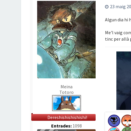
23 maig 20
Algun dia hi h
Me'l vaig com
tinc per allà 
Meina
Totoro
Dereshishishishishi!
Entrades:
1098