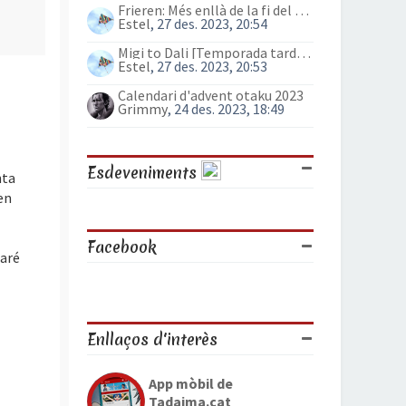
Frieren: Més enllà de la fi del viatge (anime)
Estel
, 27 des. 2023, 20:54
Migi to Dali [Temporada tardor 2023]
Estel
, 27 des. 2023, 20:53
Calendari d'advent otaku 2023
Grimmy
, 24 des. 2023, 18:49
Esdeveniments
nta
en
Facebook
naré
Enllaços d'interès
App mòbil de
Tadaima.cat