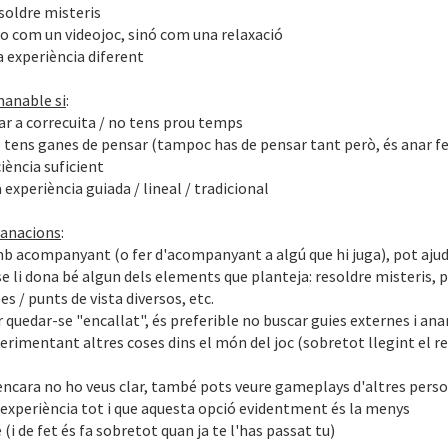
soldre misteris
no com un videojoc, sinó com una relaxació
a experiència diferent
anable si
:
gar a correcuita / no tens prou temps
o tens ganes de pensar (tampoc has de pensar tant però, és anar f
iència suficient
 experiència guiada / lineal / tradicional
manacions
:
mb acompanyant (o fer d'acompanyant a algú que hi juga), pot ajud
e li dona bé algun dels elements que planteja: resoldre misteris, 
es / punts de vista diversos, etc.
r quedar-se "encallat", és preferible no buscar guies externes i ana
erimentant altres coses dins el món del joc (sobretot llegint el r
encara no ho veus clar, també pots veure gameplays d'altres perso
 experiència tot i que aquesta opció evidentment és la menys
i de fet és fa sobretot quan ja te l'has passat tu)