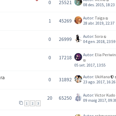
0
25521
08 des. 2015, 18:23
Autor:
Taiga
1
45269
28 abr. 2019, 22:37
Autor:
Sora
0
26999
04 gen. 2018, 23:59
Autor:
Elia Periwin
0
17218
05 set. 2017, 13:55
Autor:
UkiHana
ara
0
31892
23 ago. 2017, 16:26
Autor:
Victor Kudo
20
65250
09 maig 2017, 09:3
1
2
3
Autor:
robguerrer