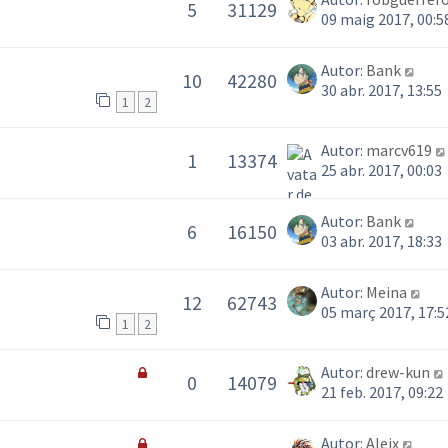
5
31129
09 maig 2017, 00:5
Autor:
Bank
10
42280
30 abr. 2017, 13:55
1
2
Autor:
marcv619
1
13374
25 abr. 2017, 00:03
Autor:
Bank
6
16150
03 abr. 2017, 18:33
Autor:
Meina
12
62743
05 març 2017, 17:5
1
2
Autor:
drew-kun
0
14079
21 feb. 2017, 09:22
Autor:
Aleix