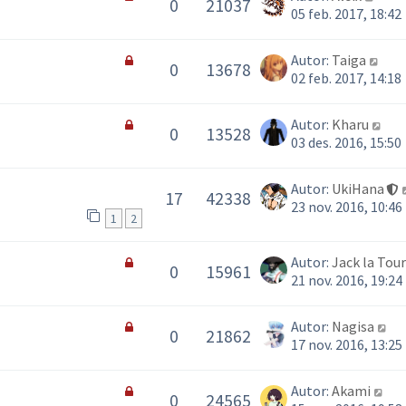
0
21037
05 feb. 2017, 18:42
Autor:
Taiga
0
13678
02 feb. 2017, 14:18
Autor:
Kharu
0
13528
03 des. 2016, 15:50
Autor:
UkiHana
17
42338
23 nov. 2016, 10:46
1
2
Autor:
Jack la Tour
0
15961
21 nov. 2016, 19:24
Autor:
Nagisa
0
21862
17 nov. 2016, 13:25
Autor:
Akami
0
24565