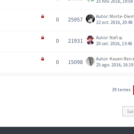
15 nov. 2016, 19:58
Autor:
Morte-Die
0
25957
22 oct. 2016, 20:48
Autor:
Nafi
0
21931
20 set. 2016, 13:46
Autor:
Kouen Ren
0
15098
25 ago. 2016, 16:19
39 temes
Sal