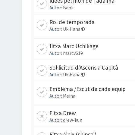
Idees pel món de Tadaima
Autor:
Bank
Rol de temporada
Autor:
UkiHana
fitxa Marc Uchikage
Autor:
marcv619
Sol·licitud d'Ascens a Capità
Autor:
UkiHana
Emblema /Escut de cada equip
Autor:
Meina
Fitxa Drew
Autor:
drew-kun
Fitxa Aleix (shinsei)