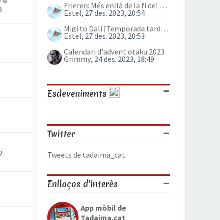
Frieren: Més enllà de la fi del viatge (anime)
8
Estel
, 27 des. 2023, 20:54
Migi to Dali [Temporada tardor 2023]
Estel
, 27 des. 2023, 20:53
Calendari d'advent otaku 2023
Grimmy
, 24 des. 2023, 18:49
Esdeveniments
Twitter
2
Tweets de tadaima_cat
Enllaços d'interès
App mòbil de
Tadaima.cat