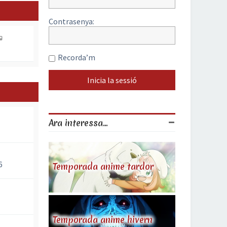
Contrasenya:
Recorda’m
Ara interessa...
6
Temporada anime tardor
Temporada anime hivern