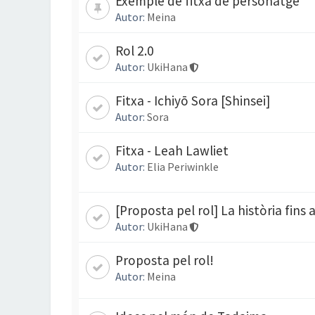
Exemple de fitxa de personatge
Autor:
Meina
Rol 2.0
Autor:
UkiHana
Fitxa - Ichiyō Sora [Shinsei]
Autor:
Sora
Fitxa - Leah Lawliet
Autor:
Elia Periwinkle
[Proposta pel rol] La història fins 
Autor:
UkiHana
Proposta pel rol!
Autor:
Meina