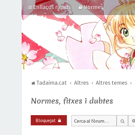
Enllaços ràpids
Normes
Tadaima.cat
Altres
Altres temes
Normes, fitxes i dubtes
Bloquejat
Cerc