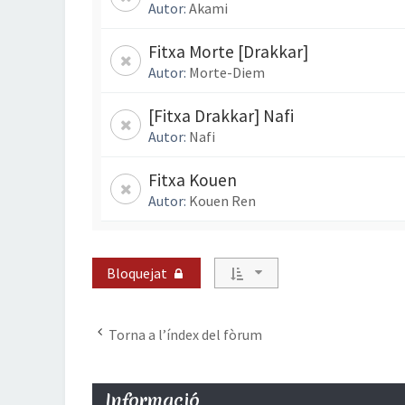
Autor:
Akami
Fitxa Morte [Drakkar]
Autor:
Morte-Diem
[Fitxa Drakkar] Nafi
Autor:
Nafi
Fitxa Kouen
Autor:
Kouen Ren
Bloquejat
Torna a l’índex del fòrum
Informació