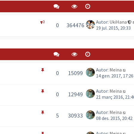
Autor:
UkiHana
0
364476
19 jul. 2015, 20:33
Autor:
Meina
0
15099
14 gen. 2017, 17:26
Autor:
Meina
0
12949
21 març 2016, 21:4
Autor:
Meina
5
30933
08 des. 2015, 20:42
Autor:
Meina