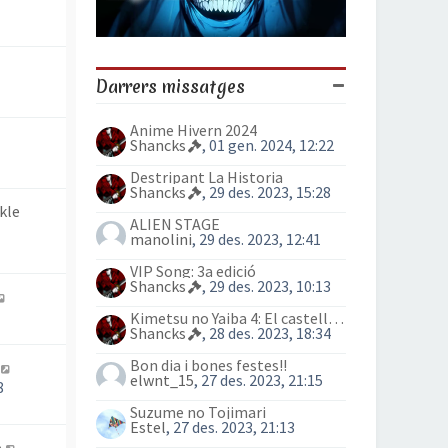
Darrers missatges
Anime Hivern 2024
Shancks
, 01 gen. 2024, 12:22
Destripant La Historia
Shancks
, 29 des. 2023, 15:28
kle
ALIEN STAGE
manolini
, 29 des. 2023, 12:41
VIP Song: 3a edició
Shancks
, 29 des. 2023, 10:13
Kimetsu no Yaiba 4: El castell Infinit
Shancks
, 28 des. 2023, 18:34
Bon dia i bones festes!!
elwnt_15
, 27 des. 2023, 21:15
8
Suzume no Tojimari
Estel
, 27 des. 2023, 21:13
o