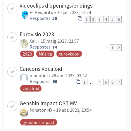
Videoclips d'openings/endings
El Hespiritu
«
20 jul. 2023, 12:24
Respostes:
50
1
2
3
4
5
6
Eurovisio 2023
Xail
«
15 maig 2023, 21:57
Respostes:
14
1
2
2023
Música
eurovision
Cançons Vocaloid
manolini
«
28 abr. 2023, 03:42
Respostes:
66
…
1
4
5
6
7
vocaloid
Genshin Impact OST MV
Minatoni
«
19 abr. 2023, 23:54
genshin-impact