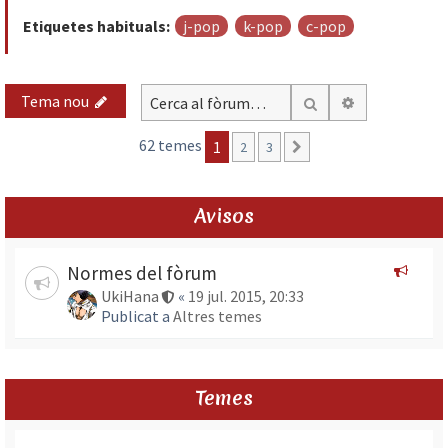
Etiquetes habituals:
j-pop
k-pop
c-pop
Tema nou
Cerca avança
Cerca
62 temes
1
2
3
Següent
Avisos
Normes del fòrum
UkiHana
«
19 jul. 2015, 20:33
Publicat a
Altres temes
Temes