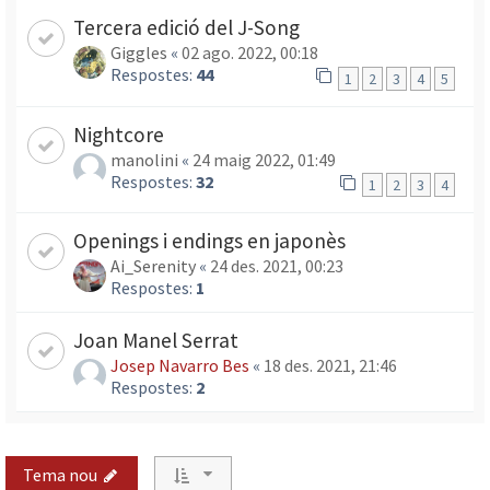
Tercera edició del J-Song
Giggles
«
02 ago. 2022, 00:18
Respostes:
44
1
2
3
4
5
Nightcore
manolini
«
24 maig 2022, 01:49
Respostes:
32
1
2
3
4
Openings i endings en japonès
Ai_Serenity
«
24 des. 2021, 00:23
Respostes:
1
Joan Manel Serrat
Josep Navarro Bes
«
18 des. 2021, 21:46
Respostes:
2
Tema nou