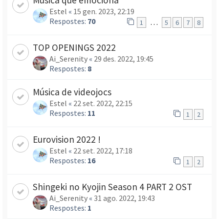
Estel
«
15 gen. 2023, 22:19
Respostes:
70
…
1
5
6
7
8
TOP OPENINGS 2022
Ai_Serenity
«
29 des. 2022, 19:45
Respostes:
8
Música de videojocs
Estel
«
22 set. 2022, 22:15
Respostes:
11
1
2
Eurovision 2022 !
Estel
«
22 set. 2022, 17:18
Respostes:
16
1
2
Shingeki no Kyojin Season 4 PART 2 OST
Ai_Serenity
«
31 ago. 2022, 19:43
Respostes:
1