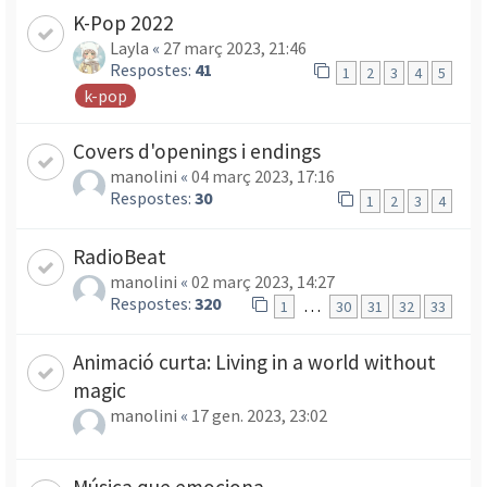
K-Pop 2022
Layla
«
27 març 2023, 21:46
Respostes:
41
1
2
3
4
5
k-pop
Covers d'openings i endings
manolini
«
04 març 2023, 17:16
Respostes:
30
1
2
3
4
RadioBeat
manolini
«
02 març 2023, 14:27
Respostes:
320
…
1
30
31
32
33
Animació curta: Living in a world without
magic
manolini
«
17 gen. 2023, 23:02
Música que emociona