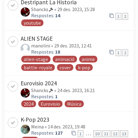
Destripant La Historia
Shancks
«
29 des. 2023, 15:28
Respostes:
14
1
2
youtube
ALIEN STAGE
manolini
«
29 des. 2023, 12:41
Respostes:
18
1
2
alien-stage
animació
anime
battle-royale
cover
k-pop
Eurovisio 2024
Shancks
«
24 des. 2023, 16:21
Respostes:
1
2024
Eurovisio
Música
K-Pop 2023
Meina
«
14 des. 2023, 19:48
Respostes:
127
…
1
10
11
12
13