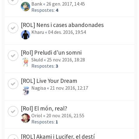
Bank
«
26 gen. 2017, 14:45
Respostes:
4
[ROL] Nens i cases abandonades
Kharu
«
04 des. 2016, 19:54
[Rol] Preludi d'un somni
Skuld
«
25 nov. 2016, 18:28
Respostes:
3
[ROL] Live Your Dream
Nagisa
«
21 nov. 2016, 12:17
[Rol] El món, real?
Oriol
«
20 nov. 2016, 21:55
Respostes:
1
[ROL] Akami i Lucifer, el destí