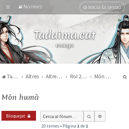
Normes
Inicia la sessió
Tadaima.cat
manga
Tadaima.cat
Altres
Altres temes
Rol 2015-2017
Món humà
Món humà
Bloquejat
Cerca avança
Cerca
20 temes • Pàgina
1
de
1