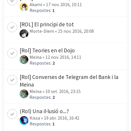
Akami
«
17 nov. 2016, 10:11
Respostes:
1
[ROL] El principi de tot
Morte-Diem
«
15 nov. 2016, 20:08
[Rol] Teories en el Dojo
Meina
«
12 nov. 2016, 14:11
Respostes:
2
[Rol] Converses de Telegram del Bank i la
Meina
Meina
«
10 set. 2016, 23:15
Respostes:
2
(Rol) Una il·lusió o...?
Kissa
«
19 abr. 2016, 16:42
Respostes:
1