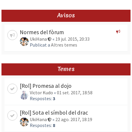
Avisos
Normes del fòrum
UkiHana
«
19 jul. 2015, 20:33
Publicat a
Altres temes
Temes
[Rol] Promesa al dojo
Victor Kudo
«
01 set. 2017, 18:58
Respostes:
3
[Rol] Sota el símbol del drac
UkiHana
«
22 ago. 2017, 18:19
Respostes:
8