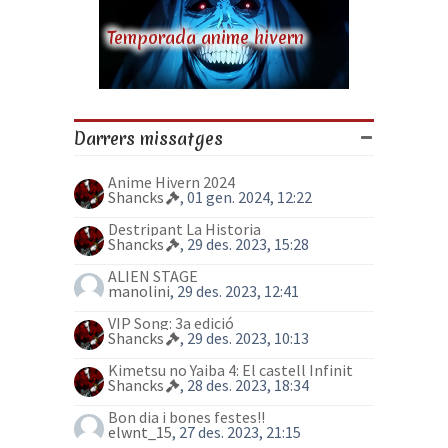
Temporada anime hivern
Darrers missatges
Anime Hivern 2024
Shancks
, 01 gen. 2024, 12:22
Destripant La Historia
Shancks
, 29 des. 2023, 15:28
ALIEN STAGE
manolini
, 29 des. 2023, 12:41
VIP Song: 3a edició
Shancks
, 29 des. 2023, 10:13
Kimetsu no Yaiba 4: El castell Infinit
Shancks
, 28 des. 2023, 18:34
Bon dia i bones festes!!
elwnt_15
, 27 des. 2023, 21:15