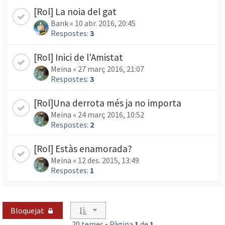
[Rol] La noia del gat
Bank
«
10 abr. 2016, 20:45
Respostes:
3
[Rol] Inici de l'Amistat
Meina
«
27 març 2016, 21:07
Respostes:
3
[Rol]Una derrota més ja no importa
Meina
«
24 març 2016, 10:52
Respostes:
2
[Rol] Estàs enamorada?
Meina
«
12 des. 2015, 13:49
Respostes:
1
Bloquejat
20 temes • Pàgina
1
de
1