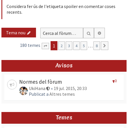
Considera fer ús de l'etiqueta spoiler en comentar coses
recents.
Tema nou
Cerca avança
Cerca
180 temes
1
…
2
3
4
5
8
Següent
Pàgina
1
de
8
Avisos
Normes del fòrum
UkiHana
«
19 jul. 2015, 20:33
Publicat a
Altres temes
Temes