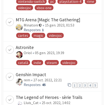
nintendo-switch
pc
playstation-4
rime
videojoc
xbox-one
MTG Arena [Magic The Gathering]
Minatoni
«
15 gen. 2023, 01:53
Respostes:
1
cartes
magic
videojoc
Astronite
Oriol
«
05 gen. 2023, 19:39
català
indie
steam
videojoc
Genshin Impact
rem
«
27 oct. 2022, 22:21
Respostes:
45
1
2
3
4
5
The Legend of Heroes - sèrie Trails
Lluis_Cat
«
25 oct. 2022, 14:02