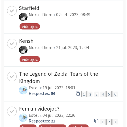
Starfield
Morte-Diem
«
02 set. 2023, 08:49
videojoc
Kenshi
Morte-Diem
«
21 jul. 2023, 12:04
videojoc
The Legend of Zelda: Tears of the
Kingdom
Estel
«
19 jul. 2023, 18:01
Respostes:
56
1
2
3
4
5
6
Fem un videojoc?
Estel
«
04 jul. 2023, 22:26
Respostes:
21
1
2
3