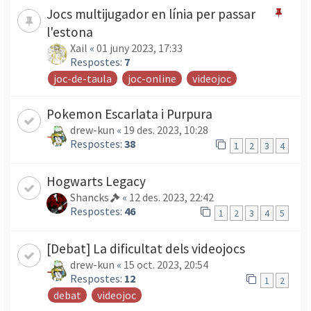
Jocs multijugador en línia per passar
l'estona
Xail
«
01 juny 2023, 17:33
Respostes:
7
joc-de-taula
joc-online
videojoc
Pokemon Escarlata i Purpura
drew-kun
«
19 des. 2023, 10:28
Respostes:
38
1
2
3
4
Hogwarts Legacy
Shancks
«
12 des. 2023, 22:42
Respostes:
46
1
2
3
4
5
[Debat] La dificultat dels videojocs
drew-kun
«
15 oct. 2023, 20:54
Respostes:
12
1
2
debat
videojoc