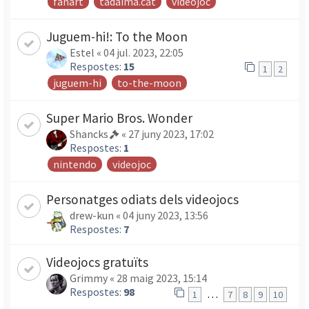
fanart
tadaima.cat
videojoc
Juguem-hi!: To the Moon
Estel
«
04 jul. 2023, 22:05
Respostes:
15
1
2
juguem-hi
to-the-moon
Super Mario Bros. Wonder
Shancks
«
27 juny 2023, 17:02
Respostes:
1
nintendo
videojoc
Personatges odiats dels videojocs
drew-kun
«
04 juny 2023, 13:56
Respostes:
7
Videojocs gratuïts
Grimmy
«
28 maig 2023, 15:14
Respostes:
98
…
1
7
8
9
10