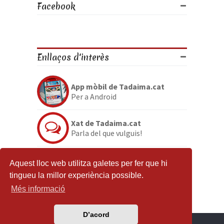
Facebook
Enllaços d'interès
App mòbil de Tadaima.cat
Per a Android
Xat de Tadaima.cat
Parla del que vulguis!
Discord de Tadaima.cat
Aquest lloc web utilitza galetes per fer que hi
Per si no en tenies prou
tingueu la millor experiència possible.
Més informació
D’acord