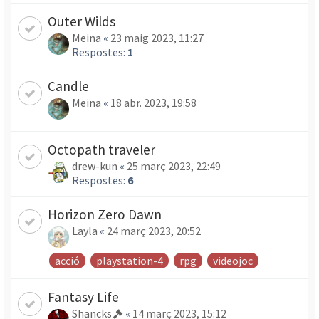
Outer Wilds
Meina
«
23 maig 2023, 11:27
Respostes:
1
Candle
Meina
«
18 abr. 2023, 19:58
Octopath traveler
drew-kun
«
25 març 2023, 22:49
Respostes:
6
Horizon Zero Dawn
Layla
«
24 març 2023, 20:52
acció
playstation-4
rpg
videojoc
Fantasy Life
Shancks
«
14 març 2023, 15:12