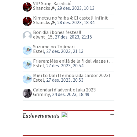
VIP Song: 3a edició
Shancks
, 29 des. 2023, 10:13
Kimetsu no Yaiba 4: El castell Infinit
Shancks
, 28 des. 2023, 18:34
Bon dia i bones festes!!
elwnt_15
, 27 des. 2023, 21:15
Suzume no Tojimari
Estel
, 27 des. 2023, 21:13
Frieren: Més enllà de la fi del viatge (anime)
Estel
, 27 des. 2023, 20:54
Migi to Dali [Temporada tardor 2023]
Estel
, 27 des. 2023, 20:53
Calendari d'advent otaku 2023
Grimmy
, 24 des. 2023, 18:49
Esdeveniments