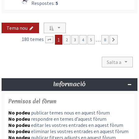
Respostes:
5
Tema nou
180 temes
1
…
2
3
4
5
8
Següent
Pàgina
1
de
8
Salta a
Informació
Permisos del fòrum
No podeu
publicar temes nous en aquest fòrum
No podeu
respondre en temes d’aquest fòrum
No podeu
editar les vostres entrades en aquest fòrum
No podeu
eliminar les vostres entrades en aquest fòrum
No podeu
publicar fitxers adjunts en aquest fòrum