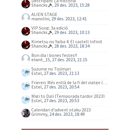
Destripant La Historia
Shancks
, 29 des. 2023, 15:28
ALIEN STAGE
manolini
, 29 des. 2023, 12:41
VIP Song: 3a edició
Shancks
, 29 des. 2023, 10:13
Kimetsu no Yaiba 4: El castell Infinit
Shancks
, 28 des. 2023, 18:34
Bon dia i bones festes!!
elwnt_15
, 27 des. 2023, 21:15
Suzume no Tojimari
Estel
, 27 des. 2023, 21:13
Frieren: Més enllà de la fi del viatge (anime)
Estel
, 27 des. 2023, 20:54
Migi to Dali [Temporada tardor 2023]
Estel
, 27 des. 2023, 20:53
Calendari d'advent otaku 2023
Grimmy
, 24 des. 2023, 18:49