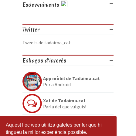
Esdeveniments
Twitter
Tweets de tadaima_cat
Enllaços d'interès
App mòbil de Tadaima.cat
Per a Android
Xat de Tadaima.cat
Parla del que vulguis!
Discord de Tadaima.cat
Aquest lloc web utilitza galetes per fer que hi
Per si no en tenies prou
tingueu la millor experiència possible.