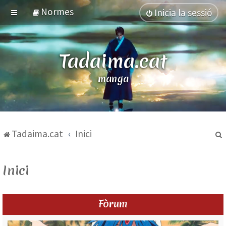
Normes
Inicia la sessió
Tadaima.cat
manga
Tadaima.cat
Inici
Inici
Fòrum