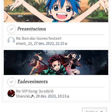
Presentacions
Re: Bon dia i bones festes!!
Mostra l’entrada més rec
elwnt_15
, 27 des. 2023, 21:15
Esdeveniments
Re: VIP Song: 3a edició
Mostra l’entrada més re
Shancks
, 29 des. 2023, 10:13